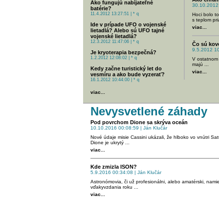
Ako fungujú nabíjateľné
30.10.2012 
batérie?
11.4.2012 13:27:51 | * q
Hoci bolo t
s teplom pri
Ide v prípade UFO o vojenské
viac...
lietadlá? Alebo sú UFO tajné
vojenské lietadlá?
12.3.2012 11:47:06 | * q
Čo sú kov
9.5.2012 10
Je kryoterapia bezpečná?
1.2.2012 12:08:02 | * q
V ostatnom 
majú ...
Kedy začne turistický let do
viac...
vesmíru a ako bude vyzerať?
16.1.2012 10:44:00 | * q
viac...
Nevysvetlené záhady
Pod povrchom Dione sa skrýva oceán
10.10.2016 00:08:59 | Ján Klučár
Nové údaje misie Cassini ukázali, že hlboko vo vnútri S
Dione je ukrytý ...
viac...
Kde zmizla ISON?
5.9.2016 00:34:08 | Ján Klučár
Astronómovia, či už profesionálni, alebo amatérski, namie
vďakyvzdania roku ...
viac...