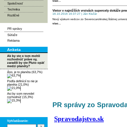
viac...
Spoločnosť
Technika
Vietor v najnižších vrstvách supercely dokáže pr
16.10.2016 16:37:27 | Ján Klučár
Rozličné
Nový výskum vedcov zo Severocarolinskej štátnej univerzit
viac...
PR správy
Súťaže
Reklama
Anketa
Ak by ste o tom mohli
rozhodnúť práve vy,
zaradili by ste Pluto opäť
medzi planéty?
Áno, je to planéta (63,7%)
Podľa definícií to nie je
planéta (21,0%)
Asi by som nevedel
rozhodnúť (15,3%)
PR správy zo Spravoda
Vyhľadávanie: