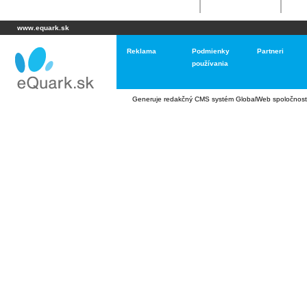
www.equark.sk
Reklama
Podmienky
Partneri
používania
Generuje
redakčný CMS systém GlobalWeb
spoločnost