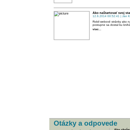
Ako naštartovať svoj sta
12.6.2014 00:52:41 | Ján K
Robil webové stránky ako na
postupne sa dostal ku knihám
viac...
Otázky a odpovede
Ako chráni