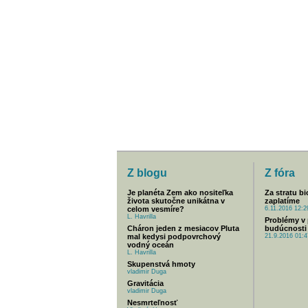
Z blogu
Z fóra
Je planéta Zem ako nositeľka
Za stratu bi
života skutočne unikátna v
zaplatíme
celom vesmíre?
6.11.2016 12:2
L. Havrilla
Problémy v
Cháron jeden z mesiacov Pluta
budúcnosti 
mal kedysi podpovrchový
21.9.2016 01:4
vodný oceán
L. Havrilla
Skupenstvá hmoty
vladimir Duga
Gravitácia
vladimir Duga
Nesmrteľnosť