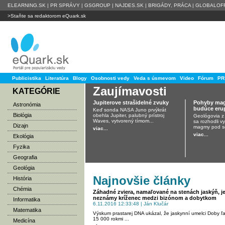
ELEARNING.SK
|
PR SPRÁVY
|
GSGROUP
|
NAJDES.SK
|
BRIGÁDY, PRÁCA
|
GLOBALOFF
>Staňte sa redaktorom eQuark.sk
Publicistika
Literatúra
Blogy
Osobnosti vedy
Veda s úsmevom
Video
Fórum
PR
Zaujímavosti
KATEGÓRIE
Jupiterove strašidelné zvuky
Pohyby ma
Astronómia
budúce eru
Keď sonda NASA Juno prvýkrát
Biológia
obehla Jupiter, palubný prístroj
Geológovia z 
Waves, vytvorený tímom...
sa rozhodli 
Dizajn
magmy pod so
viac...
viac...
Ekológia
Fyzika
Geografia
Geológia
Najnovšie články
História
Chémia
Záhadné zviera, namaľované na stenách jaskýň, je
neznámy kríženec medzi bizónom a dobytkom
Informatika
6.11.2016 12:33:48 | Ján Klučár
Matematika
Výskum prastarej DNA ukázal, že jaskynní umelci Doby ľ
15 000 rokmi ...
Medicína