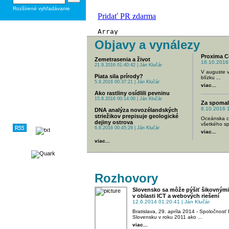
Rozšírené vyhľadávanie
Objavy a vynálezy
Proxima Ce
Zemetrasenia a život
16.10.2016 
21.9.2016 01:40:42 | Ján Klučár
V auguste v
Piata sila prírody?
blízku ...
5.9.2016 00:37:21 | Ján Klučár
viac...
Ako rastliny osídlili pevninu
15.8.2016 00:14:00 | Ján Klučár
Za spomal
8.10.2016 1
DNA analýza novozélandských
striežikov prepisuje geologické
Oceánska ci
dejiny ostrova
všetkého sp
6.8.2016 00:45:29 | Ján Klučár
viac...
viac...
Rozhovory
Slovensko sa môže pýšiť šikovným
v oblasti ICT a webových riešení
12.6.2014 01:20:41 | Ján Klučár
Bratislava, 29. apríla 2014 - Spoločnosť
Slovensku v roku 2011 ako ...
viac...