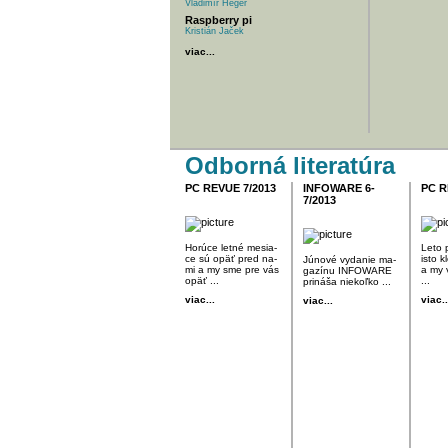
Vladimír Heger
Raspberry pi
Kristián Jaček
viac...
Odborná literatúra
PC REVUE 7/2013
INFOWARE 6-
PC R
7/2013
Ho­rú­ce let­né me­sia­
Le­to 
ce sú opäť pred na­
is­to 
Jú­no­vé vy­da­nie ma­
mi a my sme pre vás
a my 
ga­zí­nu IN­FOWARE
opäť ...
...
pri­ná­ša nie­koľ­ko ...
viac...
viac..
viac...