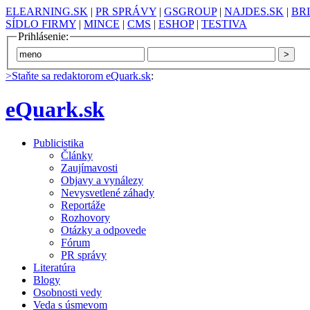
ELEARNING.SK
|
PR SPRÁVY
|
GSGROUP
|
NAJDES.SK
|
BR
SÍDLO FIRMY
|
MINCE
|
CMS
|
ESHOP
|
TESTIVA
Prihlásenie:
>Staňte sa redaktorom eQuark.sk
:
eQuark.sk
Publicistika
Články
Zaujímavosti
Objavy a vynálezy
Nevysvetlené záhady
Reportáže
Rozhovory
Otázky a odpovede
Fórum
PR správy
Literatúra
Blogy
Osobnosti vedy
Veda s úsmevom