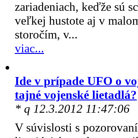
zariadeniach, keďže sú 
veľkej hustote aj v malom
storočím, v...
viac...
Ide v prípade UFO o vo
tajné vojenské lietadlá?
* q 12.3.2012 11:47:06
V súvislosti s pozorovan