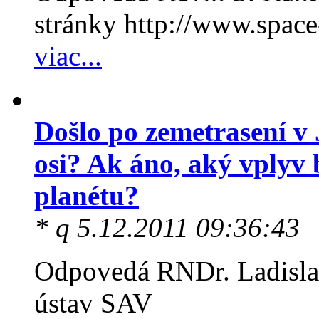
stránky http://www.spac
viac...
Došlo po zemetrasení v
osi? Ak áno, aký vplyv
planétu?
* q 5.12.2011 09:36:43
Odpovedá RNDr. Ladisla
ústav SAV