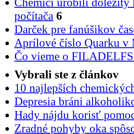
Chemici urobili dôležitý
počítača
6
Darček pre fanúšikov ča
Aprílové číslo Quarku v
Čo vieme o FILADEL
Vybrali ste z článkov
10 najlepších chemickýc
Depresia bráni alkoholi
Hady nájdu korisť pomoc
Zradné pohyby oka spôs