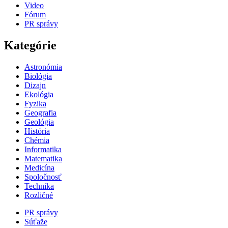
Video
Fórum
PR správy
Kategórie
Astronómia
Biológia
Dizajn
Ekológia
Fyzika
Geografia
Geológia
História
Chémia
Informatika
Matematika
Medicína
Spoločnosť
Technika
Rozličné
PR správy
Súťaže