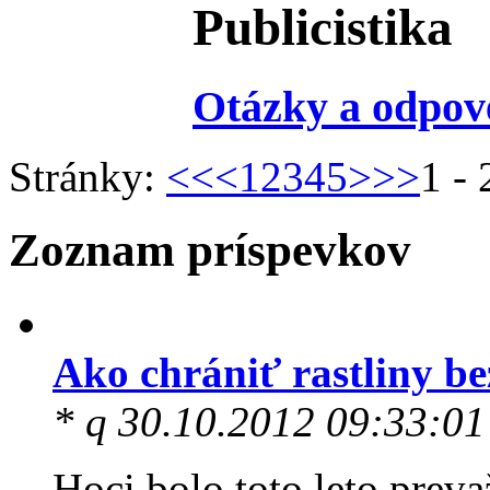
Publicistika
Otázky a odpov
Stránky:
<<
<
1
2
3
4
5
>
>>
1 - 
Zoznam príspevkov
Ako chrániť rastliny b
* q 30.10.2012 09:33:01
Hoci bolo toto leto preva