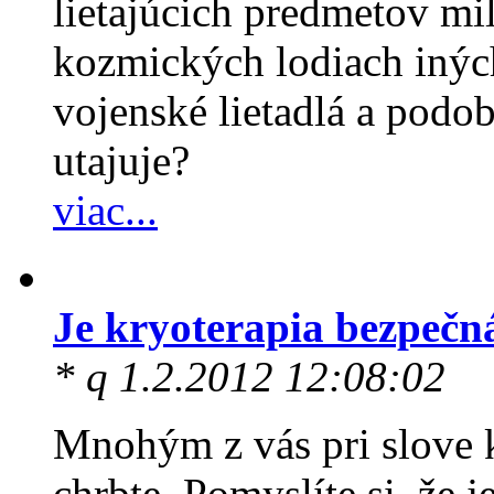
lietajúcich predmetov mil
kozmických lodiach iných
vojenské lietadlá a podo
utajuje?
viac...
Je kryoterapia bezpečn
* q 1.2.2012 12:08:02
Mnohým z vás pri slove k
chrbte. Pomyslíte si, že 