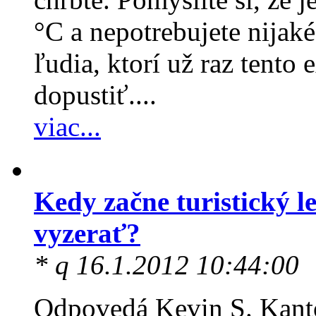
°C a nepotrebujete nijaké
ľudia, ktorí už raz tento 
dopustiť....
viac...
Kedy začne turistický l
vyzerať?
* q 16.1.2012 10:44:00
Odpovedá Kevin S. Kanto