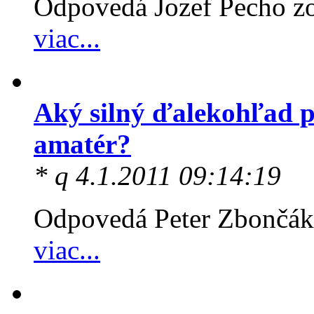
Odpovedá Jozef Pecho 
viac...
Aký silný ďalekohľad p
amatér?
* q 4.1.2011 09:14:19
Odpovedá Peter Zbončák,
viac...