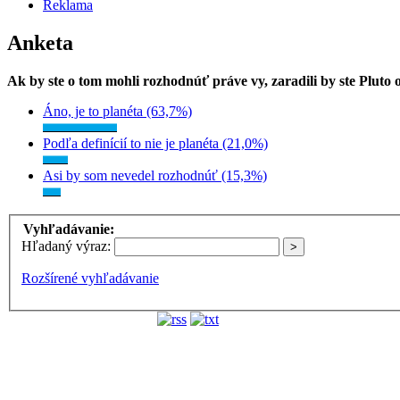
Reklama
Anketa
Ak by ste o tom mohli rozhodnúť práve vy, zaradili by ste Pluto
Áno, je to planéta (63,7%)
Podľa definícií to nie je planéta (21,0%)
Asi by som nevedel rozhodnúť (15,3%)
Vyhľadávanie:
Hľadaný výraz:
Rozšírené vyhľadávanie