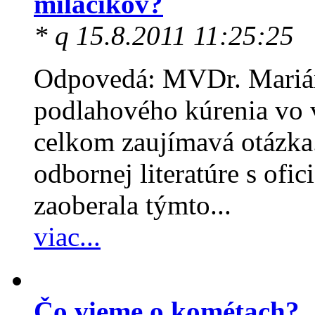
miláčikov?
* q 15.8.2011 11:25:25
Odpovedá: MVDr. Marián
podlahového kúrenia vo 
celkom zaujímavá otázka.
odbornej literatúre s ofic
zaoberala týmto...
viac...
Čo vieme o kométach?