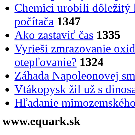
Chemici urobili dôležitý
počítača
1347
Ako zastaviť čas
1335
Vyrieši zmrazovanie oxid
otepľovanie?
1324
Záhada Napoleonovej smr
Vtákopysk žil už s dinos
Hľadanie mimozemského 
www.equark.sk