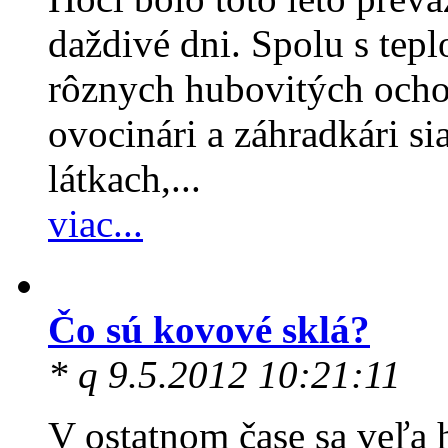
daždivé dni. Spolu s tep
rôznych hubovitých ochor
ovocinári a záhradkári s
látkach,...
viac...
Čo sú kovové sklá?
* q 9.5.2012 10:21:11
V ostatnom čase sa veľa 