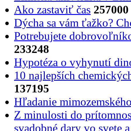
Ako zastaviť čas
257000
Dýcha sa vám ťažko? Cho
Potrebujet​e dobrovoľník
233248
Hypotéza o vyhynutí din
10 najlepších chemickýc
137195
Hľadanie mimozemského 
Z minulosti do prítomnost
svadobné dary vo svete 