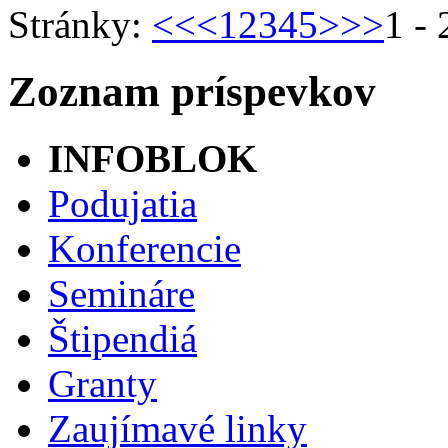
Stránky:
<<
<
1
2
3
4
5
>
>>
1 - 
Zoznam príspevkov
INFOBLOK
Podujatia
Konferencie
Semináre
Štipendiá
Granty
Zaujímavé linky