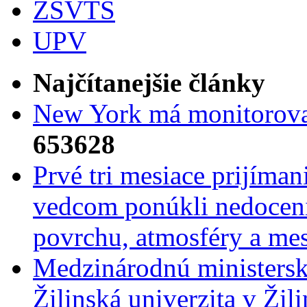
ZSVTS
UPV
Najčítanejšie články
New York má monitorovac
653628
Prvé tri mesiace prijíma
vedcom ponúkli nedoceni
povrchu, atmosféry a mes
Medzinárodnú ministers
Žilinská univerzita v Žili