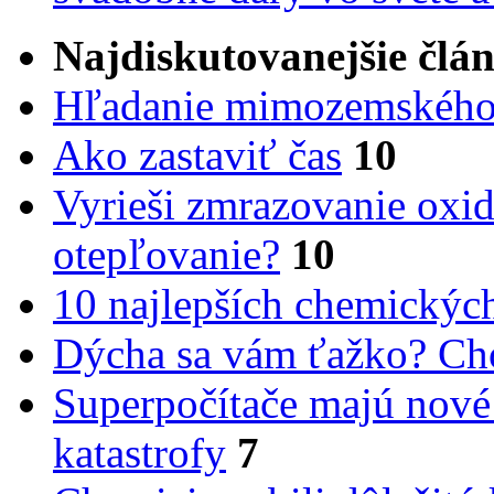
Najdiskutovanejšie člá
Hľadanie mimozemského 
Ako zastaviť čas
10
Vyrieši zmrazovanie oxid
otepľovanie?
10
10 najlepších chemickýc
Dýcha sa vám ťažko? Cho
Superpočítače majú nové
katastrofy
7