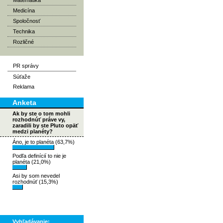
Matematika
Medicína
Spoločnosť
Technika
Rozličné
PR správy
Súťaže
Reklama
Anketa
Ak by ste o tom mohli
rozhodnúť práve vy,
zaradili by ste Pluto opäť
medzi planéty?
Áno, je to planéta (63,7%)
Podľa definícií to nie je
planéta (21,0%)
Asi by som nevedel
rozhodnúť (15,3%)
Vyhľadávanie: