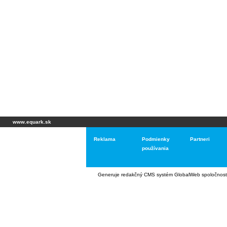
www.equark.sk
Reklama
Podmienky
Partneri
používania
Generuje
redakčný CMS systém GlobalWeb
spoločnost