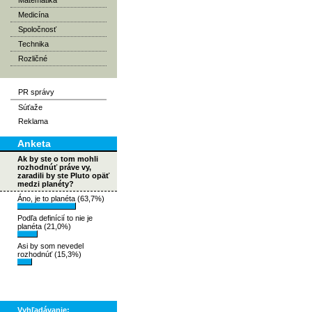
Matematika
Medicína
Spoločnosť
Technika
Rozličné
PR správy
Súťaže
Reklama
Anketa
Ak by ste o tom mohli
rozhodnúť práve vy,
zaradili by ste Pluto opäť
medzi planéty?
Áno, je to planéta (63,7%)
Podľa definícií to nie je
planéta (21,0%)
Asi by som nevedel
rozhodnúť (15,3%)
Vyhľadávanie: