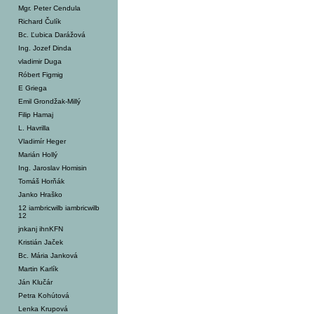
Mgr. Peter Cendula
Richard Čulík
Bc. Ľubica Darážová
Ing. Jozef Dinda
vladimir Duga
Róbert Figmig
E Griega
Emil Grondžak-Millý
Filip Hamaj
L. Havrilla
Vladimír Heger
Marián Hollý
Ing. Jaroslav Homisin
Tomáš Horňák
Janko Hraško
12 iambricwilb iambricwilb
12
jnkanj ihnKFN
Kristián Jaček
Bc. Mária Janková
Martin Karlík
Ján Klučár
Petra Kohútová
Lenka Krupová