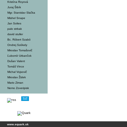
Kristína Royová
Juraj Šibík
Mgr. Stanislav Slačka
Mishel Snape
Jan Soltes
palo strbak
david stuller
Bc. Róbert Szabó
Ondrej Székely
Miroslav Tomašovič
Ľubomír Urbančok
Dušan Valent
Tomáš Vince
Michal Vojsovič
Miroslav Židek
Mario Ziman
Nemo Zoveripisk
www.equark.sk