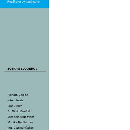
Rozšírené vyhľadávanie
ZOZNAM BLOGEROV
Richard Balogh
robert baslar
Igor Bielich
Bc Dávid Bortňák
Michaela Brunovská
Monika Bubliaková
Ing. Vladimír Čačko