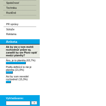
Spoločnosť
Technika
Rozličné
PR správy
Súťaže
Reklama
Anketa
Ak by ste o tom mohli
rozhodnúť práve vy,
zaradili by ste Pluto opäť
medzi planéty?
Áno, je to planéta (63,7%)
Podľa definícií to nie je
planéta (21,0%)
Asi by som nevedel
rozhodnúť (15,3%)
Vyhľadávanie: