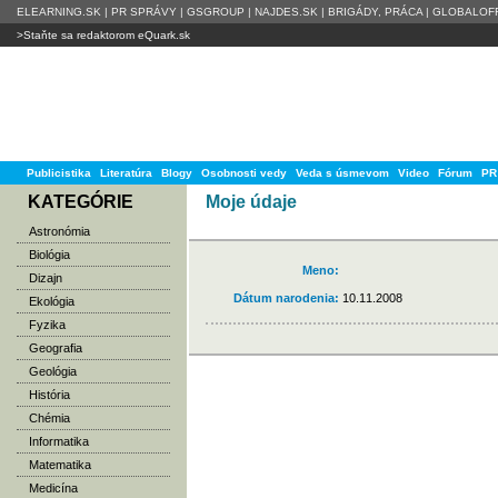
ELEARNING.SK
|
PR SPRÁVY
|
GSGROUP
|
NAJDES.SK
|
BRIGÁDY, PRÁCA
|
GLOBALOFF
>Staňte sa redaktorom eQuark.sk
Publicistika
Literatúra
Blogy
Osobnosti vedy
Veda s úsmevom
Video
Fórum
PR
KATEGÓRIE
Moje údaje
Astronómia
Biológia
Meno:
Dizajn
Dátum narodenia:
10.11.2008
Ekológia
Fyzika
Geografia
Geológia
História
Chémia
Informatika
Matematika
Medicína