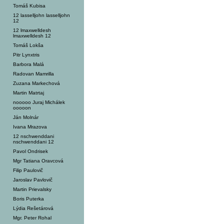
Tomáš Kubisa
12 lasselljohn lasselljohn
12
12 lmaxwelldesh
lmaxwelldesh 12
Tomáš Lokša
Pitr Lynxtris
Barbora Malá
Radovan Mamrilla
Zuzana Markechová
Martin Matrtaj
nooooo Juraj Michálek
ooooon
Ján Molnár
Ivana Mrazova
12 nschwenddani
nschwenddani 12
Pavol Ondrisek
Mgr Tatiana Oravcová
Filip Paulovič
Jaroslav Pavlovič
Martin Prievalsky
Boris Puterka
Lýdia Rešetárová
Mgr. Peter Rohal