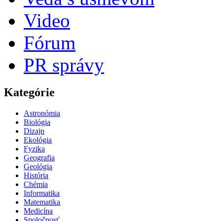
Video
Fórum
PR správy
Kategórie
Astronómia
Biológia
Dizajn
Ekológia
Fyzika
Geografia
Geológia
História
Chémia
Informatika
Matematika
Medicína
Spoločnosť