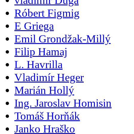
vladimir Duga
Róbert Figmig
E Griega
Emil Grondžak-Millý
Filip Hamaj
L. Havrilla
Vladimír Heger
Marián Hollý
Ing. Jaroslav Homisin
Tomáš Horňák
Janko Hraško