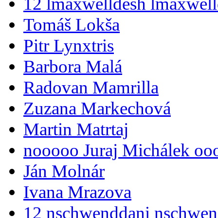
12 lmaxwelldesh lmaxwell
Tomáš Lokša
Pitr Lynxtris
Barbora Malá
Radovan Mamrilla
Zuzana Markechová
Martin Matrtaj
nooooo Juraj Michálek oo
Ján Molnár
Ivana Mrazova
12 nschwenddani nschwen