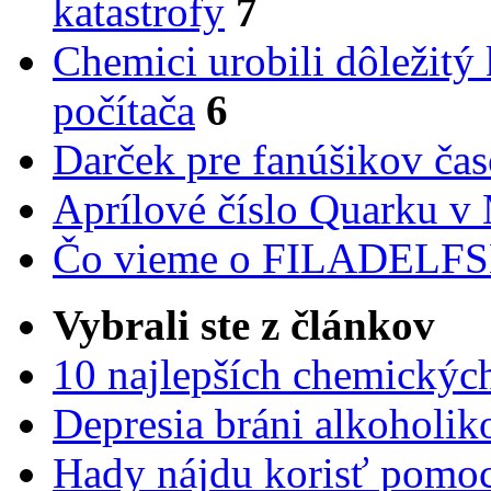
katastrofy
7
Chemici urobili dôležitý
počítača
6
Darček pre fanúšikov ča
Aprílové číslo Quarku v
Čo vieme o FILADEL
Vybrali ste z článkov
10 najlepších chemickýc
Depresia bráni alkoholi
Hady nájdu korisť pomoc