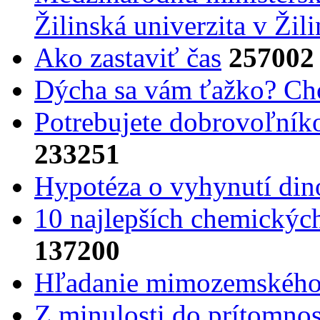
Žilinská univerzita v Žili
Ako zastaviť čas
257002
Dýcha sa vám ťažko? Cho
Potrebujet​e dobrovoľník
233251
Hypotéza o vyhynutí din
10 najlepších chemickýc
137200
Hľadanie mimozemského 
Z minulosti do prítomnost