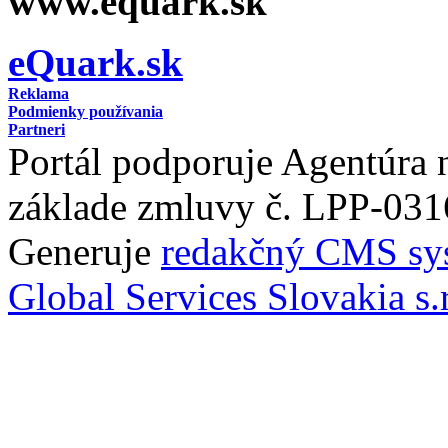
www.equark.sk
eQuark.sk
Reklama
Podmienky používania
Partneri
Portál podporuje Agentúra
základe zmluvy č. LPP-031
Generuje
redakčný CMS sy
Global Services Slovakia s.r