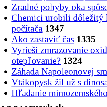
Zradné pohyby oka spôs
Chemici urobili dôležitý
počítača
1347
Ako zastaviť čas
1335
Vyrieši zmrazovanie oxid
otepľovanie?
1324
Záhada Napoleonovej smr
Vtákopysk žil už s dinos
Hľadanie mimozemského 