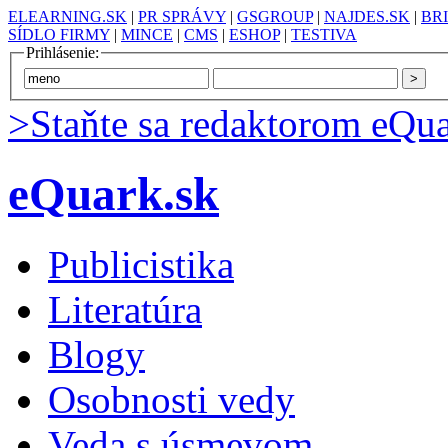
ELEARNING.SK
|
PR SPRÁVY
|
GSGROUP
|
NAJDES.SK
|
BR
SÍDLO FIRMY
|
MINCE
|
CMS
|
ESHOP
|
TESTIVA
Prihlásenie:
>Staňte sa redaktorom eQua
eQuark.sk
Publicistika
Literatúra
Blogy
Osobnosti vedy
Veda s úsmevom