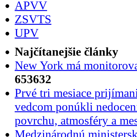
APVV
ZSVTS
UPV
Najčítanejšie články
New York má monitorovac
653632
Prvé tri mesiace prijíma
vedcom ponúkli nedoceni
povrchu, atmosféry a mes
Medzinárodnú ministers