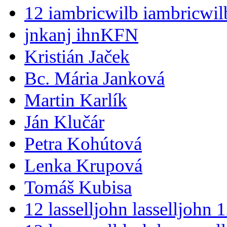
12 iambricwilb iambricwil
jnkanj ihnKFN
Kristián Jaček
Bc. Mária Janková
Martin Karlík
Ján Klučár
Petra Kohútová
Lenka Krupová
Tomáš Kubisa
12 lasselljohn lasselljohn 