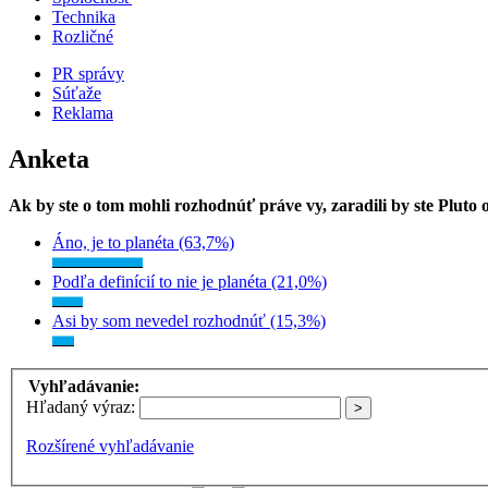
Technika
Rozličné
PR správy
Súťaže
Reklama
Anketa
Ak by ste o tom mohli rozhodnúť práve vy, zaradili by ste Pluto
Áno, je to planéta (63,7%)
Podľa definícií to nie je planéta (21,0%)
Asi by som nevedel rozhodnúť (15,3%)
Vyhľadávanie:
Hľadaný výraz:
Rozšírené vyhľadávanie