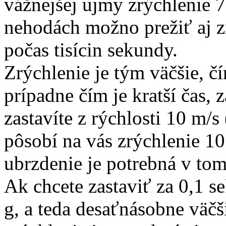
vážnejšej ujmy zrýchlenie 
nehodách možno prežiť aj z
počas tisícin sekundy.
Zrýchlenie je tým väčšie, čí
prípadne čím je kratší čas, 
zastavíte z rýchlosti 10 m/
pôsobí na vás zrýchlenie 10
ubrzdenie je potrebná v tomt
Ak chcete zastaviť za 0,1 s
g, a teda desaťnásobne väčši