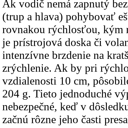
Ak vodič nemá zapnutý bezp
(trup a hlava) pohybovať ešt
rovnakou rýchlosťou, kým n
je prístrojová doska či vol
intenzívne brzdenie na krat
zrýchlenie. Ak by pri rýchlo
vzdialenosti 10 cm, pôsobi
204 g. Tieto jednoduché výp
nebezpečné, keď v dôsledku
začnú rôzne jeho časti pres