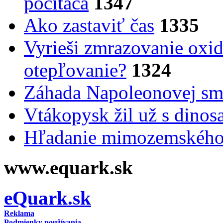
počítača
1347
Ako zastaviť čas
1335
Vyrieši zmrazovanie oxid
otepľovanie?
1324
Záhada Napoleonovej smr
Vtákopysk žil už s dinos
Hľadanie mimozemského 
www.equark.sk
eQuark.sk
Reklama
Podmienky používania