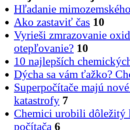
Hľadanie mimozemského 
Ako zastaviť čas
10
Vyrieši zmrazovanie oxid
otepľovanie?
10
10 najlepších chemickýc
Dýcha sa vám ťažko? Cho
Superpočítače majú nové
katastrofy
7
Chemici urobili dôležitý
počítača
6