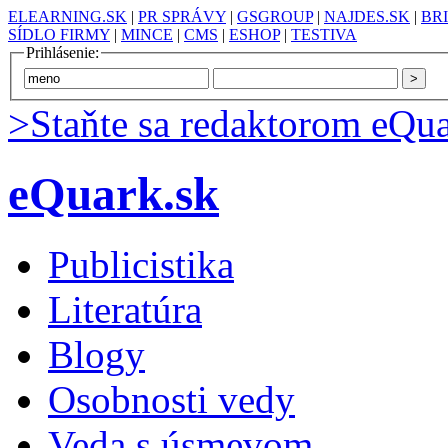
ELEARNING.SK
|
PR SPRÁVY
|
GSGROUP
|
NAJDES.SK
|
BR
SÍDLO FIRMY
|
MINCE
|
CMS
|
ESHOP
|
TESTIVA
Prihlásenie:
>Staňte sa redaktorom eQua
eQuark.sk
Publicistika
Literatúra
Blogy
Osobnosti vedy
Veda s úsmevom