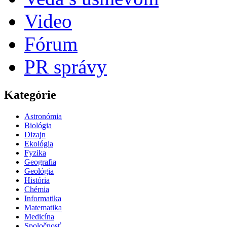
Video
Fórum
PR správy
Kategórie
Astronómia
Biológia
Dizajn
Ekológia
Fyzika
Geografia
Geológia
História
Chémia
Informatika
Matematika
Medicína
Spoločnosť