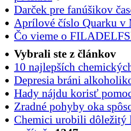
Darček pre fanúšikov ča
Aprílové číslo Quarku v
Čo vieme o FILADEL
Vybrali ste z článkov
10 najlepších chemickýc
Depresia bráni alkoholi
Hady nájdu korisť pomoc
Zradné pohyby oka spôs
Chemici urobili dôležitý