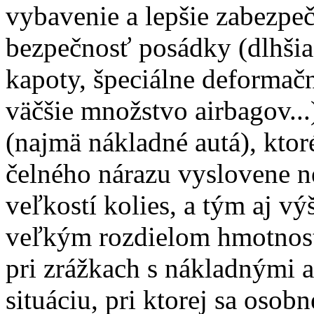
vybavenie a lepšie zabezpe
bezpečnosť posádky (dlhšia
kapoty, špeciálne deformačn
väčšie množstvo airbagov..
(najmä nákladné autá), ktor
čelného nárazu vyslovene n
veľkostí kolies, a tým aj vý
veľkým rozdielom hmotností
pri zrážkach s nákladnými 
situáciu, pri ktorej sa osob