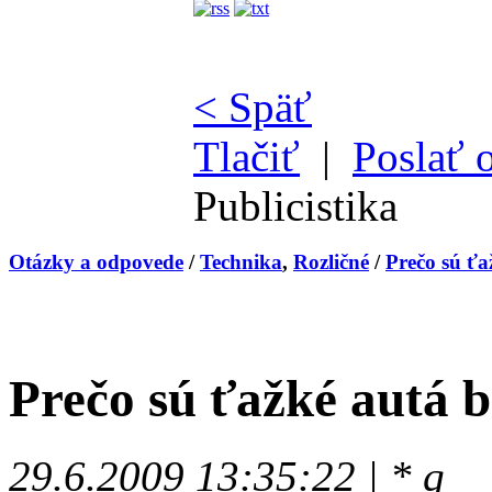
< Späť
Tlačiť
|
Poslať 
Publicistika
Otázky a odpovede
/
Technika
,
Rozličné
/
Prečo sú ťa
Prečo sú ťažké autá b
29.6.2009 13:35:22 | * q