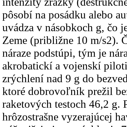
intenzity zrážky (deštrukčnej
pôsobí na posádku alebo aut
uvádza v násobkoch g, čo je
Zeme (približne 10 m/s2). Č
náraze podstúpi, tým je nár
akrobatickí a vojenskí pilo
zrýchlení nad 9 g do bezved
ktoré dobrovoľník prežil be
raketových testoch 46,2 g. 
hrôzostrašne vyzerajúcej ha