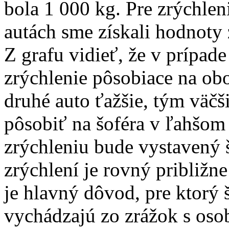
bola 1 000 kg. Pre zrýchlen
autách sme získali hodnoty 
Z grafu vidieť, že v prípade
zrýchlenie pôsobiace na ob
druhé auto ťažšie, tým väčši
pôsobiť na šoféra v ľahšo
zrýchleniu bude vystavený 
zrýchlení je rovný približn
je hlavný dôvod, pre ktorý
vychádzajú zo zrážok s oso