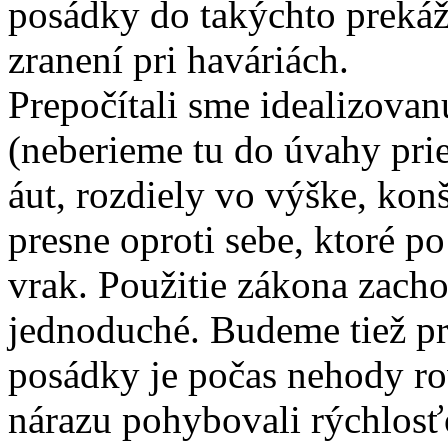
posádky do takýchto prekáž
zranení pri haváriách.
Prepočítali sme idealizovan
(neberieme tu do úvahy pri
áut, rozdiely vo výške, kon
presne oproti sebe, ktoré p
vrak. Použitie zákona zach
jednoduché. Budeme tiež pre
posádky je počas nehody r
nárazu pohybovali rýchlos