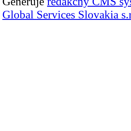
Generuje
redakčný CMS sy
Global Services Slovakia s.r