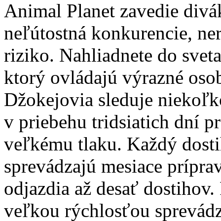
Animal Planet zavedie divá
neľútostná konkurencie, ner
riziko. Nahliadnete do svet
ktorý ovládajú výrazné osob
Džokejovia sleduje niekoľko
v priebehu tridsiatich dní p
veľkému tlaku. Každý dosti
sprevádzajú mesiace prípra
odjazdia až desať dostihov.
veľkou rýchlosťou sprevádza