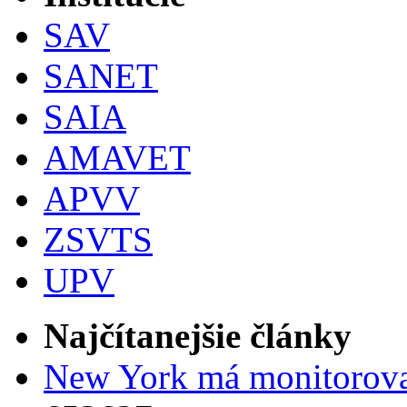
SAV
SANET
SAIA
AMAVET
APVV
ZSVTS
UPV
Najčítanejšie články
New York má monitorovac