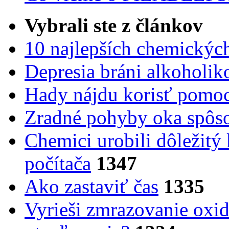
Vybrali ste z článkov
10 najlepších chemickýc
Depresia bráni alkoholi
Hady nájdu korisť pomoc
Zradné pohyby oka spôs
Chemici urobili dôležitý
počítača
1347
Ako zastaviť čas
1335
Vyrieši zmrazovanie oxid