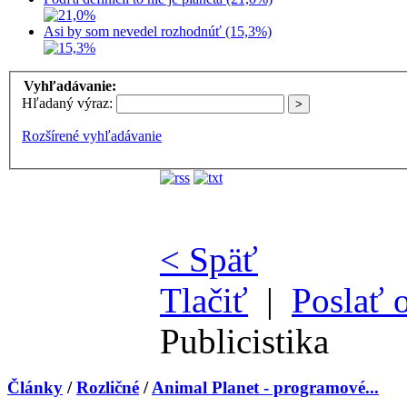
Asi by som nevedel rozhodnúť (15,3%)
Vyhľadávanie:
Hľadaný výraz:
Rozšírené vyhľadávanie
< Späť
Tlačiť
|
Poslať 
Publicistika
Články
/
Rozličné
/
Animal Planet - programové...