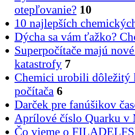
otepľovanie?
10
10 najlepších chemickýc
Dýcha sa vám ťažko? Cho
Superpočítače majú nové
katastrofy
7
Chemici urobili dôležitý
počítača
6
Darček pre fanúšikov ča
Aprílové číslo Quarku v
Čo vieme o FILADEL