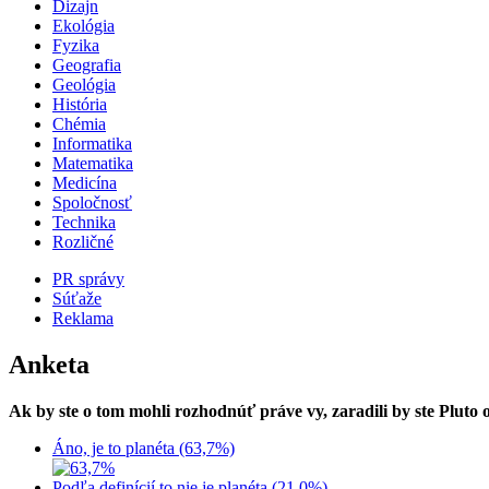
Dizajn
Ekológia
Fyzika
Geografia
Geológia
História
Chémia
Informatika
Matematika
Medicína
Spoločnosť
Technika
Rozličné
PR správy
Súťaže
Reklama
Anketa
Ak by ste o tom mohli rozhodnúť práve vy, zaradili by ste Pluto
Áno, je to planéta (63,7%)
Podľa definícií to nie je planéta (21,0%)