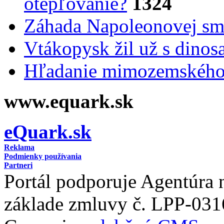
otepľovanie?
1324
Záhada Napoleonovej smr
Vtákopysk žil už s dinos
Hľadanie mimozemského 
www.equark.sk
eQuark.sk
Reklama
Podmienky používania
Partneri
Portál podporuje Agentúra
základe zmluvy č. LPP-031