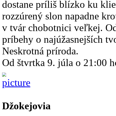
dostane príliš blízko ku kl
rozzúrený slon napadne krot
v tvár chobotnici veľkej. Od
príbehy o najúžasnejších tvo
Neskrotná príroda.
Od štvrtka 9. júla o 21:00 h
Džokejovia