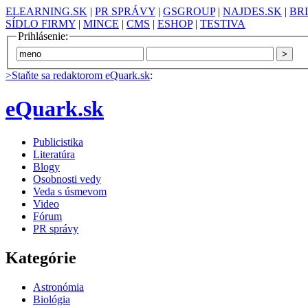
ELEARNING.SK
|
PR SPRÁVY
|
GSGROUP
|
NAJDES.SK
|
BR
SÍDLO FIRMY
|
MINCE
|
CMS
|
ESHOP
|
TESTIVA
Prihlásenie:
>Staňte sa redaktorom eQuark.sk
:
eQuark.sk
Publicistika
Literatúra
Blogy
Osobnosti vedy
Veda s úsmevom
Video
Fórum
PR správy
Kategórie
Astronómia
Biológia