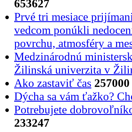
653627
Prvé tri mesiace prijíma
vedcom ponúkli nedoceni
povrchu, atmosféry a mes
Medzinárodnú ministers
Žilinská univerzita v Žili
Ako zastaviť čas
257000
Dýcha sa vám ťažko? Cho
Potrebujet​e dobrovoľník
233247