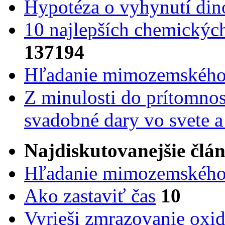
Hypotéza o vyhynutí din
10 najlepších chemickýc
137194
Hľadanie mimozemského 
Z minulosti do prítomnost
svadobné dary vo svete 
Najdiskutovanejšie člá
Hľadanie mimozemského 
Ako zastaviť čas
10
Vyrieši zmrazovanie oxid