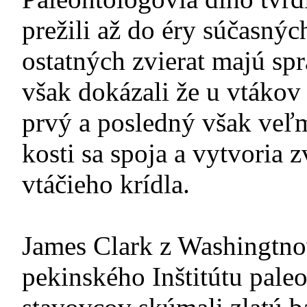
prežili až do éry súčasných
ostatných zvierat majú sp
však dokázali že u vtákov 
prvý a posledný však veľm
kosti sa spoja a vytvoria 
vtáčieho krídla.
James Clark z Washingtno
pekinského Inštitútu pale