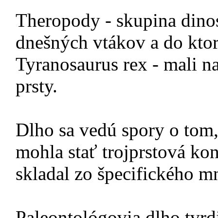
Theropody - skupina dino
dnešných vtákov a do ktor
Tyranosaurus rex - mali na
prsty.
Dlho sa vedú spory o tom, 
mohla stať trojprstová kon
skladal zo špecifického mn
Paleontológovia dlho tvrdil