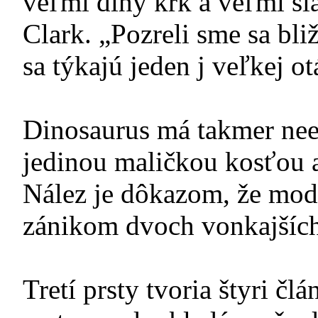
veľmi dlhý krk a veľmi sl
Clark. „Pozreli sme sa bliž
sa týkajú jeden j veľkej o
Dinosaurus má takmer neex
jedinou maličkou kosťou a
Nález je dôkazom, že mode
zánikom dvoch vonkajších
Tretí prsty tvoria štyri č