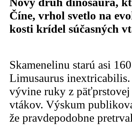
Nový druh dinosaura, kto
Číne, vrhol svetlo na ev
kosti krídel súčasných v
Skamenelinu starú asi 16
Limusaurus inextricabilis.
vývine ruky z päťprstovej 
vtákov. Výskum publikova
že pravdepodobne pretrvali