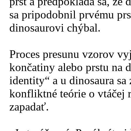
prst a predpokladá sa, že d
sa pripodobnil prvému pr
dinosaurovi chýbal.
Proces presunu vzorov vyj
končatiny alebo prstu na 
identity“ a u dinosaura sa
konfliktné teórie o vtáčej
zapadať.