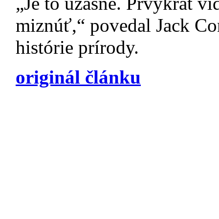
„Je to úžasné. Prvýkrát vi
miznúť,“ povedal Jack C
histórie prírody.
originál článku