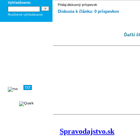
Vyhľadávanie:
Pridaj diskusný príspevok
Diskusia k článku: 0 príspevkov
Rozšírené vyhľadávanie
Ďaľší č