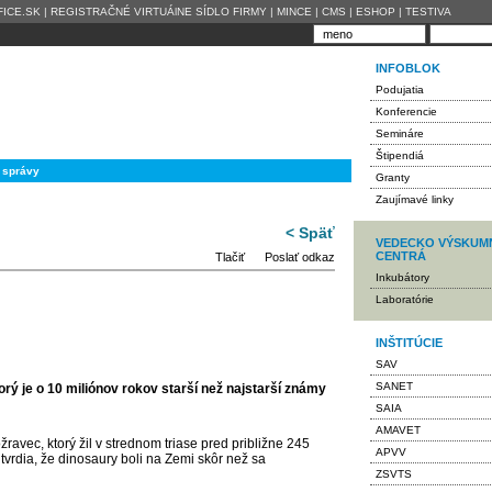
ICE.SK
|
REGISTRAČNÉ VIRTUÁlNE SÍDLO FIRMY
|
MINCE
|
CMS
|
ESHOP
|
TESTIVA
INFOBLOK
Podujatia
Konferencie
Semináre
Štipendiá
 správy
Granty
Zaujímavé linky
< Späť
VEDECKO VÝSKUM
CENTRÁ
Tlačiť
Poslať odkaz
Inkubátory
Laboratórie
INŠTITÚCIE
SAV
SANET
rý je o 10 miliónov rokov starší než najstarší známy
SAIA
AMAVET
ravec, ktorý žil v strednom triase pred približne 245
APVV
tvrdia, že dinosaury boli na Zemi skôr než sa
ZSVTS