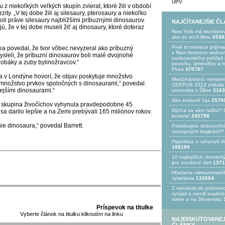
UPV
 z niekoľkých veľkých skupín zvierat, ktoré žili v období
zity. „V tej dobe žili aj silesaury, pterosaury a niekoľko
li práve silesaury najbližšími príbuznými dinosaurov.
NAJČÍTANEJŠIE Č
, že v tej dobe museli žiť aj dinosaury, ktoré doteraz
New York má monitoro
ako zo sci-fi filmu
6536
Prvé tri mesiace prijím
a povedal, že tvor vôbec nevyzeral ako príbuzný
z New Horizons vedcom
mysleli, že príbuzní dinosaurov boli malé dvojnohé
nedoceniteľný pohľad n
 zobáky a zuby bylinožravcov.“
povrchu, atmosféry a 
Pluta
470787
 v Londýne hovorí, že objav poskytuje množstvo
Medzinárodnú minister
li množstvo prvkov spoločných s dinosaurami,“ povedal.
CEEPUS 2012 získala Ž
ejšími dinosaurami.“
univerzita v Žiline
3163
Ako zastaviť čas
2570
áto skupina živočíchov vyhynula pravdepodobne 45
Dýcha sa vám ťažko? 
a darilo lepšie a na Zemi prebývali 165 miliónov rokov.
kostola!
240798
ie dinosaura,“ povedal Barrett.
Potrebujet​e dobrovoľn
rozvojovýc​h krajinách?
Hypotéza o vyhynutí d
188189
10 najlepších chemick
pre znudené deti
1371
Hľadanie mimozemské
vysielania
132664
Z minulosti do prítomno
vyvíjali a menili svado
svete a na Slovensku
Príspevok na titulke
Vyberte článok na titulku kliknutím na linku
NAJDISKUTOVANEJ