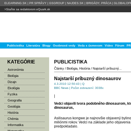
ELEARNING.SK
|
PR SPRÁVY
|
GSGROUP
|
NAJDES.SK
|
BRIGÁDY, PRÁCA
|
GLOBALOFF
>Staňte sa redaktorom eQuark.sk
Publicistika
Literatúra
Blogy
Osobnosti vedy
Veda s úsmevom
Video
Fórum
PR
KATEGÓRIE
PUBLICISTIKA
Články
/
Biológia
,
História
/
Najstarší príbuzný...
Astronómia
Biológia
Najstarší príbuzný dinosaurov
Dizajn
4.3.2010 12:50:43 | Q
Ekológia
BBC News | Počet zobrazení: 3038x
Fyzika
|
Geografia
Vedci objavili tvora podobného dinosaurom, kto
Geológia
dinosaurus,
História
Asilisaurus kongwe je najnovšie objavený bylinož
Chémia
miliónmi rokov. Vedci na základe jeho objavenia 
Informatika
predpokladalo.