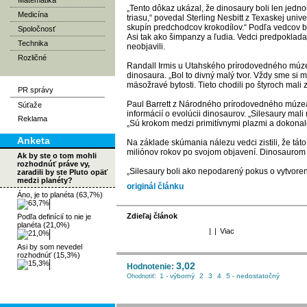
Matematika
„Tento dôkaz ukázal, že dinosaury boli len jednou
Medicína
triasu,“ povedal Sterling Nesbitt z Texaskej univer
skupín predchodcov krokodílov.“ Podľa vedcov bo
Spoločnosť
Asi tak ako šimpanzy a ľudia. Vedci predpokladajú
Technika
neobjavili.
Rozličné
Randall Irmis u Utahského prírodovedného múze
dinosaura. „Bol to divný malý tvor. Vždy sme si 
mäsožravé bytosti. Tieto chodili po štyroch mali
PR správy
Paul Barrett z Národného prírodovedného múzea
Súťaže
informácií o evolúcii dinosaurov. „Silesaury ma
Reklama
„Sú krokom medzi primitívnymi plazmi a dokonal
Anketa
Na základe skúmania nálezu vedci zistili, že t
miliónov rokov po svojom objavení. Dinosaurom s
Ak by ste o tom mohli
rozhodnúť práve vy,
„Silesaury boli ako nepodarený pokus o vytvoren
zaradili by ste Pluto opäť
medzi planéty?
originál článku
Áno, je to planéta (63,7%)
Zdieľaj článok
Podľa definícií to nie je
planéta (21,0%)
|
|
Viac
Asi by som nevedel
rozhodnúť (15,3%)
3,02
Hodnotenie:
1 - výborný
2
3
4
5 - nedostatočný
Ohodnotiť: