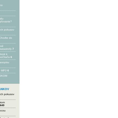
ho
idu
epľovanie?
ých pokusov
Choďte do
ové
katastrofy
7
 krok k
počítača
6
časopisu
 v MP3
6
FSKOM
LÁNKOV
ých pokusov
ikom
440
mocou