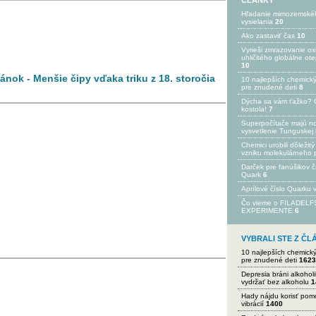
ČLÁNKY
Hľadanie mimozemské
vysielania
20
Ako zastaviť čas
10
Vyrieši zmrazovanie ox
uhličitého globálne ot
10
lánok - Menšie čipy vďaka triku z 18. storočia
10 najlepších chemick
pre znudené deti
8
Dýcha sa vám ťažko? 
kostola!
7
Superpočítače majú n
vysvetlenie Tunguskej 
Chemici urobili dôležitý
vzniku molekulárneho 
Darček pre fanúšikov 
Quark
6
Aprílové číslo Quarku
Čo vieme o FILADEL
EXPERIMENTE
6
VYBRALI STE Z Č
10 najlepších chemick
pre znudené deti
1623
Depresia bráni alkohol
vydržať bez alkoholu
1
Hady nájdu korisť po
vibrácií
1400