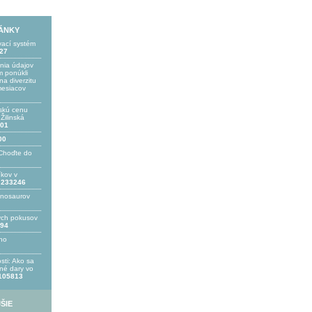
LÁNKY
vací systém
27
ania údajov
 ponúkli
a diverzitu
mesiacov
skú cenu
ilinská
01
00
Choďte do
íkov v
233246
inosaurov
ých pokusov
94
ho
sti: Ako sa
bné dary vo
105813
ŠIE