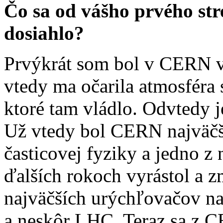
Čo sa od vášho prvého str
dosiahlo?
Prvýkrát som bol v CERN v
vtedy ma očarila atmosféra 
ktoré tam vládlo. Odvtedy 
Už vtedy bol CERN najväčš
časticovej fyziky a jedno z 
ďalších rokoch vyrástol a 
najväčších urýchľovačov n
a neskôr LHC. Teraz sa z C