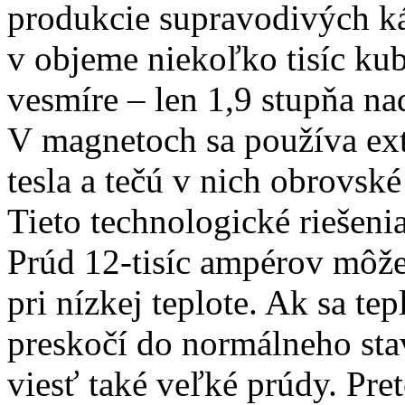
produkcie supravodivých ká
v objeme niekoľko tisíc ku
vesmíre – len 1,9 stupňa na
V magnetoch sa používa ex
tesla a tečú v nich obrovsk
Tieto technologické riešeni
Prúd 12-tisíc ampérov môže
pri nízkej teplote. Ak sa tep
preskočí do normálneho stav
viesť také veľké prúdy. Pr