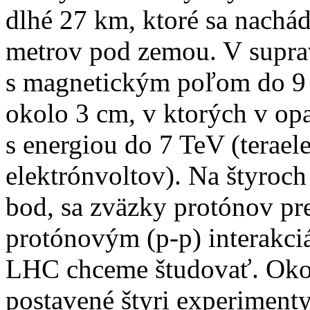
dlhé 27 km, ktoré sa nachá
metrov pod zemou. V supr
s magnetickým poľom do 9 t
okolo 3 cm, v ktorých v op
s energiou do 7 TeV (teraele
elektrónvoltov). Na štyroc
bod, sa zväzky protónov pr
protónovým (p-p) interakciá
LHC chceme študovať. Okol
postavené štyri experime