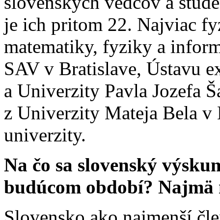
slovenských vedcov a štud
je ich pritom 22. Najviac f
matematiky, fyziky a infor
SAV v Bratislave, Ústavu e
a Univerzity Pavla Jozefa Ša
z Univerzity Mateja Bela v 
univerzity.
Na čo sa slovenský výsk
budúcom období? Najmä
Slovensko ako najmenší čl