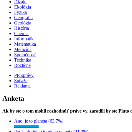
Dizajn
Ekológia
Fyzika
Geografia
Geológia
História
Chémia
Informatika
Matematika
Medicína
Spoločnosť
Technika
Rozličné
PR správy
Súťaže
Reklama
Anketa
Ak by ste o tom mohli rozhodnúť práve vy, zaradili by ste Pluto
Áno, je to planéta (63,7%)
Podľa definícií to nie je planéta (21,0%)