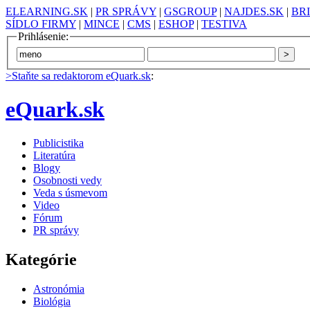
ELEARNING.SK
|
PR SPRÁVY
|
GSGROUP
|
NAJDES.SK
|
BR
SÍDLO FIRMY
|
MINCE
|
CMS
|
ESHOP
|
TESTIVA
Prihlásenie:
>Staňte sa redaktorom eQuark.sk
:
eQuark.sk
Publicistika
Literatúra
Blogy
Osobnosti vedy
Veda s úsmevom
Video
Fórum
PR správy
Kategórie
Astronómia
Biológia