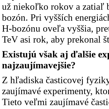
už niekoľko rokov a zatiaľ
bozón. Pri vyšších energiá
H-bozónu oveľa vyššia, pret
TeV asi rok, aby prekonal š
Existujú však aj ďalšie e
najzaujímavejšie?
Z hľadiska časticovej fyzik
zaujímavé experimenty, ktor
Tieto veľmi zaujímavé čast