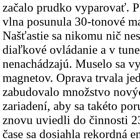
začalo prudko vyparovať. P
vlna posunula 30-tonové ma
Našťastie sa nikomu nič ne
diaľkové ovládanie a v tune
nenachádzajú. Muselo sa vy
magnetov. Oprava trvala je
zabudovalo množstvo novýc
zariadení, aby sa takéto po
znovu uviedli do činnosti 
čase sa dosiahla rekordná e