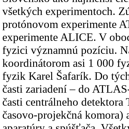
všetkých experimentoch. Zú
protónovom experimente A
experimente ALICE. V oboc
fyzici významnú pozíciu. 
koordinátorom asi 1 000 fy
fyzik Karel Šafarík. Do týc
časti zariadení – do ATLAS
časti centrálneho detektor
časovo-projekčná komora) a 
aparatúry a spúšťača. Všetk