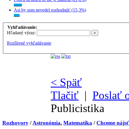
Asi by som nevedel rozhodnúť (15,3%)
Vyhľadávanie:
Hľadaný výraz:
Rozšírené vyhľadávanie
< Späť
Tlačiť
|
Poslať 
Publicistika
Rozhovory
/
Astronómia
,
Matematika
/
Chceme nájsť 