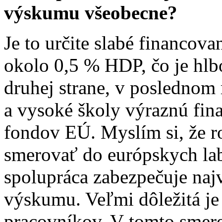
výskumu všeobecne?
Je to určite slabé financova
okolo 0,5 % HDP, čo je hl
druhej strane, v poslednom 
a vysoké školy výraznú fin
fondov EÚ. Myslím si, že r
smerovať do európskych lab
spolupráca zabezpečuje naj
výskumu. Veľmi dôležitá j
pracovníkov. V tomto smer