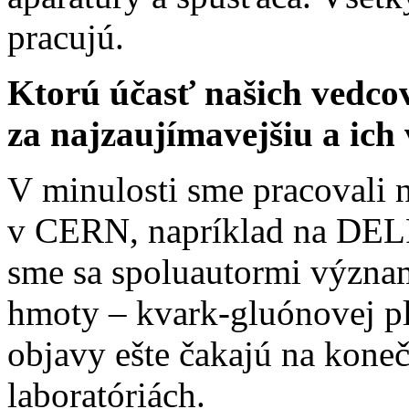
pracujú.
Ktorú účasť našich vedco
za najzaujímavejšiu a ich
V minulosti sme pracovali 
v CERN, napríklad na DELP
sme sa spoluautormi význa
hmoty – kvark-gluónovej pl
objavy ešte čakajú na kone
laboratóriách.