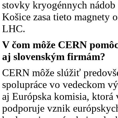
stovky kryogénnych nádo
Košice zasa tieto magnety o
LHC.
V čom môže CERN pomôcť
aj slovenským firmám?
CERN môže slúžiť predovše
spolupráce vo vedeckom výs
aj Európska komisia, ktorá
podporuje vznik európskych