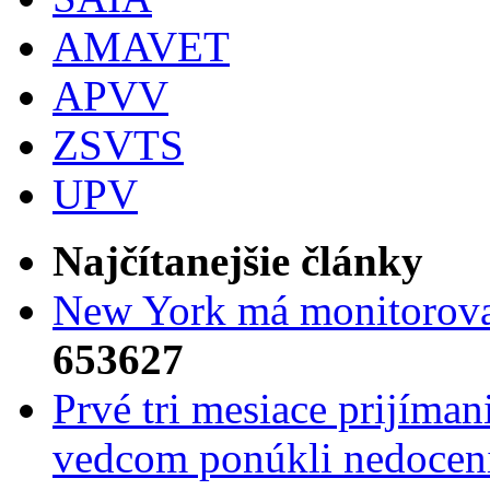
AMAVET
APVV
ZSVTS
UPV
Najčítanejšie články
New York má monitorovac
653627
Prvé tri mesiace prijíma
vedcom ponúkli nedoceni