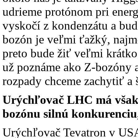
udrieme protónom pri ener
vyskočí z kondenzátu a bu
bozón je veľmi ťažký, najme
preto bude žiť veľmi krátko 
už poznáme ako Z-bozóny a
rozpady chceme zachytiť a 
Urýchľovač LHC má však 
bozónu silnú konkurenciu
Urýchľovač Tevatron v USA 