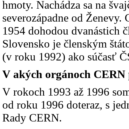
hmoty. Nachádza sa na švajč
severozápadne od Ženevy. 
1954 dohodou dvanástich čl
Slovensko je členským štát
(v roku 1992) ako súčasť 
V akých orgánoch CERN 
V rokoch 1993 až 1996 som
od roku 1996 doteraz, s je
Rady CERN.