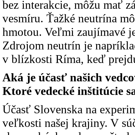
bez interakcie, môžu mať z
vesmíru. Ťažké neutrína m
hmotou. Veľmi zaujímavé je 
Zdrojom neutrín je napríkl
v blízkosti Ríma, keď prej
Aká je účasť našich ved
Ktoré vedecké inštitúcie 
Účasť Slovenska na experi
veľkosti našej krajiny. V sú