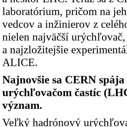
laboratórium, pričom na jeh
vedcov a inžinierov z celéh
nielen najväčší urýchľovač, 
a najzložitejšie experimen
ALICE.
Najnovšie sa CERN spája
urýchľovačom častíc (LHC)
význam.
Veľký hadrónový urýchľova