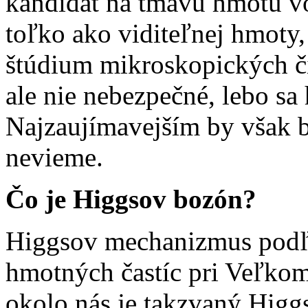
kandidát na tmavú hmotu vo
toľko ako viditeľnej hmoty,
štúdium mikroskopických či
ale nie nebezpečné, lebo sa
Najzaujímavejším by však bo
nevieme.
Čo je Higgsov bozón?
Higgsov mechanizmus podľa
hmotných častíc pri Veľkom 
okolo nás je takzvaný Higg