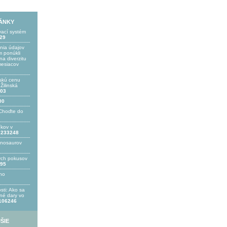
LÁNKY
vací systém
29
ania údajov
 ponúkli
a diverzitu
mesiacov
skú cenu
ilinská
03
00
Choďte do
íkov v
233248
inosaurov
ých pokusov
95
ho
sti: Ako sa
bné dary vo
106246
ŠIE