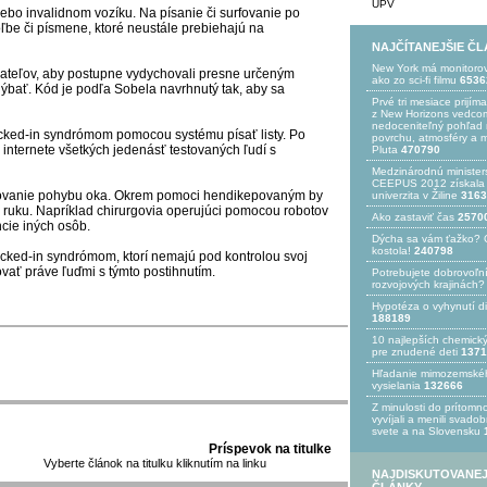
UPV
alebo invalidnom vozíku. Na písanie či surfovanie po
voľbe či písmene, ktoré neustále prebiehajú na
NAJČÍTANEJŠIE Č
New York má monitoro
vateľov, aby postupne vydychovali presne určeným
ako zo sci-fi filmu
6536
bať. Kód je podľa Sobela navrhnutý tak, aby sa
Prvé tri mesiace prijím
z New Horizons vedcom
nedoceniteľný pohľad n
locked-in syndrómom pomocou systému písať listy. Po
povrchu, atmosféry a 
internete všetkých jedenásť testovaných ľudí s
Pluta
470790
Medzinárodnú minister
CEEPUS 2012 získala Ž
edovanie pohybu oka. Okrem pomoci hendikepovaným by
univerzita v Žiline
3163
 ruku. Napríklad chirurgovia operujúci pomocou robotov
Ako zastaviť čas
2570
cie iných osôb.
Dýcha sa vám ťažko? 
kostola!
240798
locked-in syndrómom, ktorí nemajú pod kontrolou svoj
ovať práve ľuďmi s týmto postihnutím.
Potrebujet​e dobrovoľn
rozvojovýc​h krajinách?
Hypotéza o vyhynutí d
188189
10 najlepších chemick
pre znudené deti
1371
Hľadanie mimozemské
vysielania
132666
Z minulosti do prítomno
vyvíjali a menili svado
svete a na Slovensku
Príspevok na titulke
Vyberte článok na titulku kliknutím na linku
NAJDISKUTOVANEJ