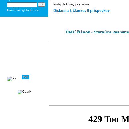
Pridaj diskusný príspevok
Rozšírené vyhľadávanie
Diskusia k článku: 0 príspevkov
Ďaľší článok - Starnúca vesmírn