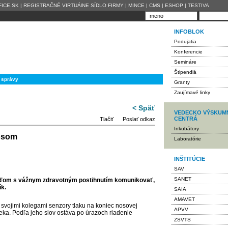
ICE.SK
|
REGISTRAČNÉ VIRTUÁlNE SÍDLO FIRMY
|
MINCE
|
CMS
|
ESHOP
|
TESTIVA
INFOBLOK
Podujatia
Konferencie
Semináre
Štipendiá
 správy
Granty
Zaujímavé linky
< Späť
VEDECKO VÝSKUM
CENTRÁ
Tlačiť
Poslať odkaz
Inkubátory
nosom
Laboratórie
INŠTITÚCIE
SAV
SANET
ďom s vážnym zdravotným postihnutím komunikovať,
ík.
SAIA
AMAVET
 svojimi kolegami senzory tlaku na koniec nosovej
APVV
veka. Podľa jeho slov ostáva po úrazoch riadenie
ZSVTS