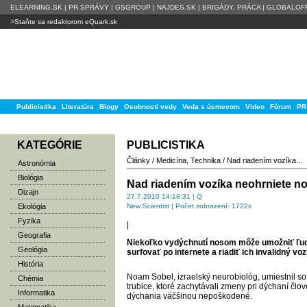
ELEARNING.SK
|
PR SPRÁVY
|
GSGROUP
|
NAJDES.SK
|
BRIGÁDY, PRÁCA
|
GLOBALOFF
>Staňte sa redaktorom eQuark.sk
Publicistika
Literatúra
Blogy
Osobnosti vedy
Veda s úsmevom
Video
Fórum
PR
KATEGÓRIE
PUBLICISTIKA
Články
/
Medicína
,
Technika
/
Nad riadením vozíka...
Astronómia
Biológia
Nad riadením vozíka neohrniete 
Dizajn
27.7.2010 14:18:31 | Q
Ekológia
New Scientist | Počet zobrazení: 1722x
Fyzika
|
Geografia
Niekoľko vydýchnutí nosom môže umožniť ľu
Geológia
surfovať po internete a riadiť ich invalidný voz
História
Noam Sobel, izraelský neurobiológ, umiestnil so
Chémia
trubice, ktoré zachytávali zmeny pri dýchaní člo
Informatika
dýchania väčšinou nepoškodené.