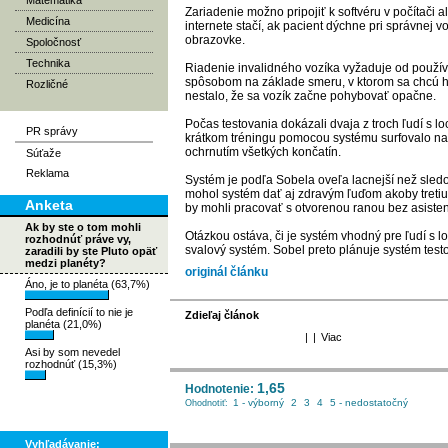
Matematika
Zariadenie možno pripojiť k softvéru v počítači 
Medicína
internete stačí, ak pacient dýchne pri správnej 
obrazovke.
Spoločnosť
Technika
Riadenie invalidného vozíka vyžaduje od použí
spôsobom na základe smeru, v ktorom sa chcú hý
Rozličné
nestalo, že sa vozík začne pohybovať opačne.
Počas testovania dokázali dvaja z troch ľudí s 
PR správy
krátkom tréningu pomocou systému surfovalo na 
ochrnutím všetkých končatín.
Súťaže
Reklama
Systém je podľa Sobela oveľa lacnejší než sl
mohol systém dať aj zdravým ľuďom akoby tretiu
Anketa
by mohli pracovať s otvorenou ranou bez asisten
Ak by ste o tom mohli
Otázkou ostáva, či je systém vhodný pre ľudí s 
rozhodnúť práve vy,
svalový systém. Sobel preto plánuje systém test
zaradili by ste Pluto opäť
medzi planéty?
originál článku
Áno, je to planéta (63,7%)
Podľa definícií to nie je
Zdieľaj článok
planéta (21,0%)
|
|
Viac
Asi by som nevedel
rozhodnúť (15,3%)
1,65
Hodnotenie:
1 - výborný
2
3
4
5 - nedostatočný
Ohodnotiť:
Vyhľadávanie: