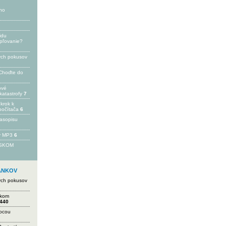
ho
idu
epľovanie?
ých pokusov
Choďte do
ové
katastrofy
7
 krok k
počítača
6
časopisu
 v MP3
6
FSKOM
LÁNKOV
ých pokusov
ikom
440
mocou