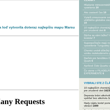
ČLÁNKY
Hľadanie mimozemské
vysielania
20
Ako zastaviť čas
10
Vyrieši zmrazovanie ox
uhličitého globálne ot
10
a loď vytvorila doteraz najlepšiu mapu Marsu
10 najlepších chemick
pre znudené deti
8
Dýcha sa vám ťažko? 
kostola!
7
Superpočítače majú n
vysvetlenie Tunguskej 
Chemici urobili dôležitý
vzniku molekulárneho 
Darček pre fanúšikov 
Quark
6
Aprílové číslo Quarku
Čo vieme o FILADEL
EXPERIMENTE
6
VYBRALI STE Z Č
10 najlepších chemick
pre znudené deti
1623
Depresia bráni alkohol
vydržať bez alkoholu
1
Hady nájdu korisť po
vibrácií
1400