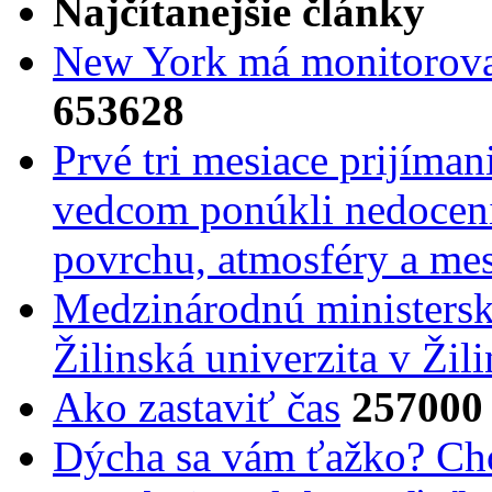
Najčítanejšie články
New York má monitorovac
653628
Prvé tri mesiace prijíma
vedcom ponúkli nedoceni
povrchu, atmosféry a mes
Medzinárodnú ministers
Žilinská univerzita v Žili
Ako zastaviť čas
257000
Dýcha sa vám ťažko? Cho