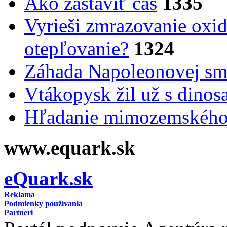
Ako zastaviť čas
1335
Vyrieši zmrazovanie oxid
otepľovanie?
1324
Záhada Napoleonovej smr
Vtákopysk žil už s dinos
Hľadanie mimozemského 
www.equark.sk
eQuark.sk
Reklama
Podmienky používania
Partneri