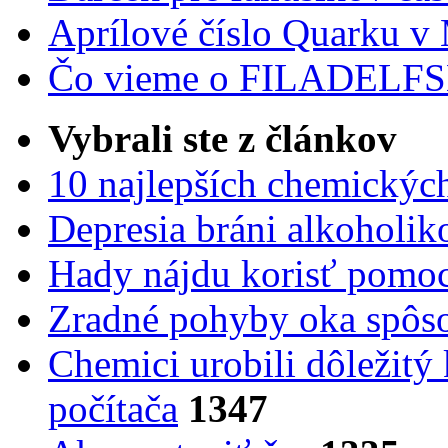
Aprílové číslo Quarku v
Čo vieme o FILADEL
Vybrali ste z článkov
10 najlepších chemickýc
Depresia bráni alkoholi
Hady nájdu korisť pomoc
Zradné pohyby oka spôs
Chemici urobili dôležitý
počítača
1347