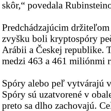
skôr,“ povedala Rubinstein
Predchádzajúcim držiteľom t
zvyšku boli kryptospóry p
Arábii a Českej republike. 
medzi 463 a 461 miliónmi 
Spóry alebo peľ vytvárajú v
Spóry sú uzatvorené v obal
preto sa dlho zachovajú. Ce