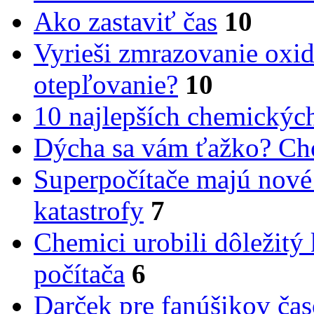
Ako zastaviť čas
10
Vyrieši zmrazovanie oxid
otepľovanie?
10
10 najlepších chemickýc
Dýcha sa vám ťažko? Cho
Superpočítače majú nové
katastrofy
7
Chemici urobili dôležitý
počítača
6
Darček pre fanúšikov ča