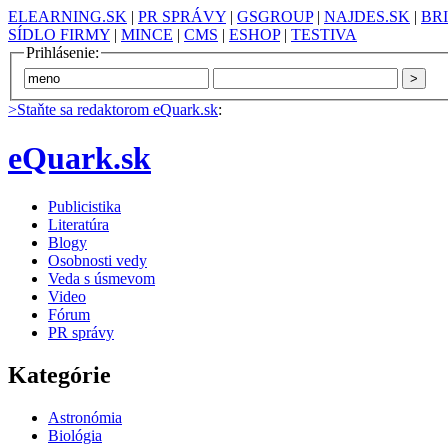
ELEARNING.SK
|
PR SPRÁVY
|
GSGROUP
|
NAJDES.SK
|
BR
SÍDLO FIRMY
|
MINCE
|
CMS
|
ESHOP
|
TESTIVA
Prihlásenie:
>Staňte sa redaktorom eQuark.sk
:
eQuark.sk
Publicistika
Literatúra
Blogy
Osobnosti vedy
Veda s úsmevom
Video
Fórum
PR správy
Kategórie
Astronómia
Biológia