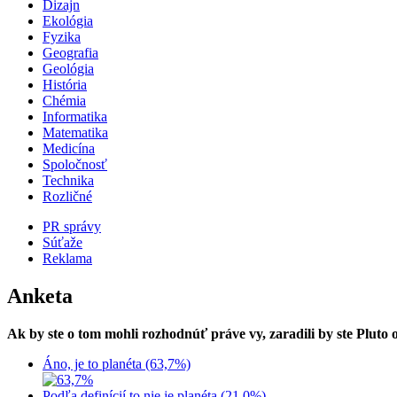
Dizajn
Ekológia
Fyzika
Geografia
Geológia
História
Chémia
Informatika
Matematika
Medicína
Spoločnosť
Technika
Rozličné
PR správy
Súťaže
Reklama
Anketa
Ak by ste o tom mohli rozhodnúť práve vy, zaradili by ste Pluto
Áno, je to planéta (63,7%)
Podľa definícií to nie je planéta (21,0%)