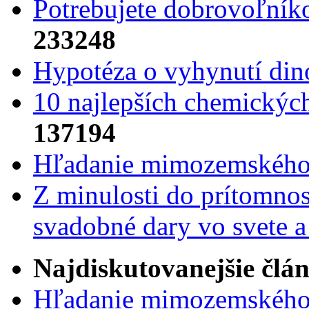
Potrebujet​e dobrovoľník
233248
Hypotéza o vyhynutí din
10 najlepších chemickýc
137194
Hľadanie mimozemského 
Z minulosti do prítomnost
svadobné dary vo svete 
Najdiskutovanejšie člá
Hľadanie mimozemského 