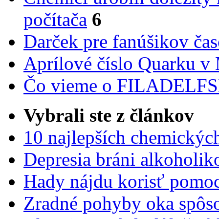
počítača
6
Darček pre fanúšikov ča
Aprílové číslo Quarku v
Čo vieme o FILADEL
Vybrali ste z článkov
10 najlepších chemickýc
Depresia bráni alkoholi
Hady nájdu korisť pomoc
Zradné pohyby oka spôs