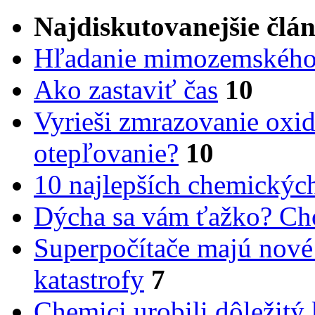
Najdiskutovanejšie člá
Hľadanie mimozemského 
Ako zastaviť čas
10
Vyrieši zmrazovanie oxid
otepľovanie?
10
10 najlepších chemickýc
Dýcha sa vám ťažko? Cho
Superpočítače majú nové
katastrofy
7
Chemici urobili dôležitý