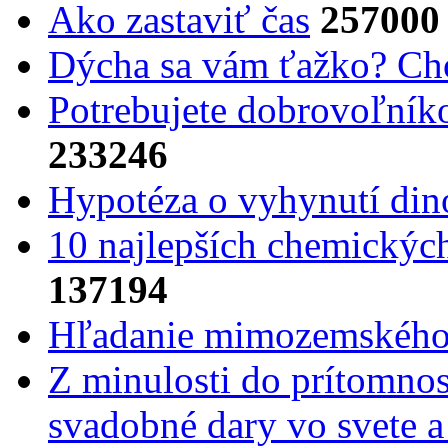
Ako zastaviť čas
257000
Dýcha sa vám ťažko? Cho
Potrebujet​e dobrovoľník
233246
Hypotéza o vyhynutí din
10 najlepších chemickýc
137194
Hľadanie mimozemského 
Z minulosti do prítomnost
svadobné dary vo svete 