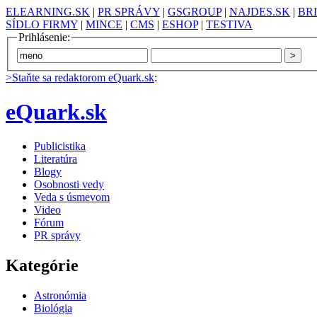
ELEARNING.SK
|
PR SPRÁVY
|
GSGROUP
|
NAJDES.SK
|
BR
SÍDLO FIRMY
|
MINCE
|
CMS
|
ESHOP
|
TESTIVA
Prihlásenie:
>Staňte sa redaktorom eQuark.sk
:
eQuark.sk
Publicistika
Literatúra
Blogy
Osobnosti vedy
Veda s úsmevom
Video
Fórum
PR správy
Kategórie
Astronómia
Biológia