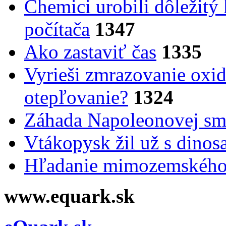
Chemici urobili dôležitý
počítača
1347
Ako zastaviť čas
1335
Vyrieši zmrazovanie oxid
otepľovanie?
1324
Záhada Napoleonovej smr
Vtákopysk žil už s dinos
Hľadanie mimozemského 
www.equark.sk