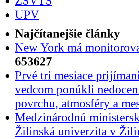
ZSVTS
UPV
Najčítanejšie články
New York má monitorovac
653627
Prvé tri mesiace prijíma
vedcom ponúkli nedoceni
povrchu, atmosféry a mes
Medzinárodnú ministers
Žilinská univerzita v Žili