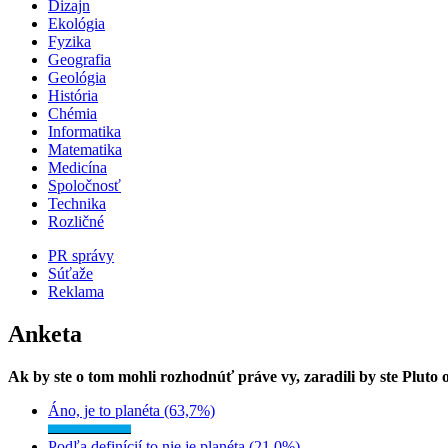
Dizajn
Ekológia
Fyzika
Geografia
Geológia
História
Chémia
Informatika
Matematika
Medicína
Spoločnosť
Technika
Rozličné
PR správy
Súťaže
Reklama
Anketa
Ak by ste o tom mohli rozhodnúť práve vy, zaradili by ste Pluto
Áno, je to planéta (63,7%)
Podľa definícií to nie je planéta (21,0%)