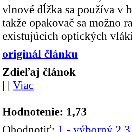
vlnové dĺžka sa používa v b
takže opakovač sa možno ra
existujúcich optických vlák
originál článku
Zdieľaj článok
|
|
Viac
Hodnotenie:
1,73
Ohodnotiť:
1 - výborný
2
3