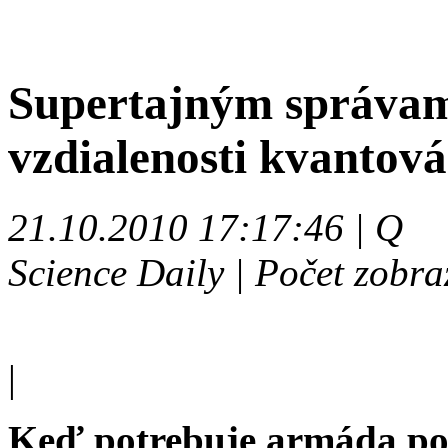
Supertajným správam
vzdialenosti kvantov
21.10.2010 17:17:46 | Q
Science Daily | Počet zobra
|
Keď potrebuje armáda pos