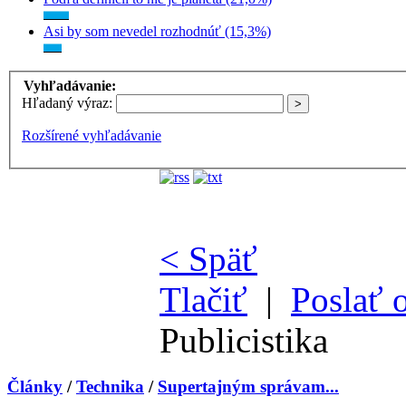
Asi by som nevedel rozhodnúť (15,3%)
Vyhľadávanie:
Hľadaný výraz:
Rozšírené vyhľadávanie
< Späť
Tlačiť
|
Poslať 
Publicistika
Články
/
Technika
/
Supertajným správam...