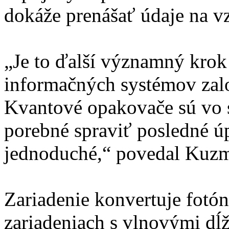
dokáže prenášať údaje na v
„Je to ďalší významný kro
informačných systémov zal
Kvantové opakovače sú vo s
porebné spraviť posledné ú
jednoduché,“ povedal Kuzm
Zariadenie konvertuje fotó
zariadeniach s vlnovými d