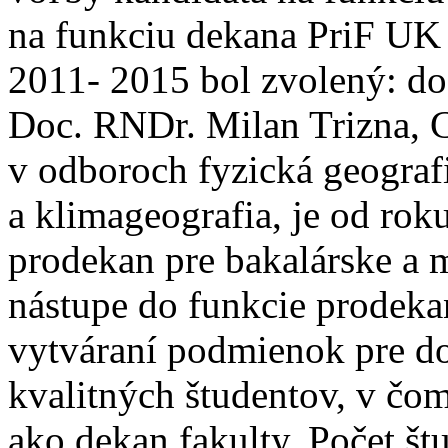
na funkciu dekana PriF UK 
2011- 2015 bol zvolený: do
Doc. RNDr. Milan Trizna, C
v odboroch fyzická geograf
a klimageografia, je od rok
prodekan pre bakalárske a 
nástupe do funkcie prodekan
vytváraní podmienok pre do
kvalitných študentov, v čo
ako dekan fakulty. Počet št