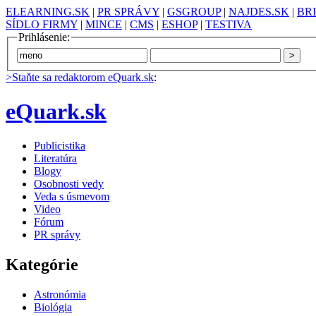
ELEARNING.SK
|
PR SPRÁVY
|
GSGROUP
|
NAJDES.SK
|
BR
SÍDLO FIRMY
|
MINCE
|
CMS
|
ESHOP
|
TESTIVA
Prihlásenie:
>Staňte sa redaktorom eQuark.sk
:
eQuark.sk
Publicistika
Literatúra
Blogy
Osobnosti vedy
Veda s úsmevom
Video
Fórum
PR správy
Kategórie
Astronómia
Biológia