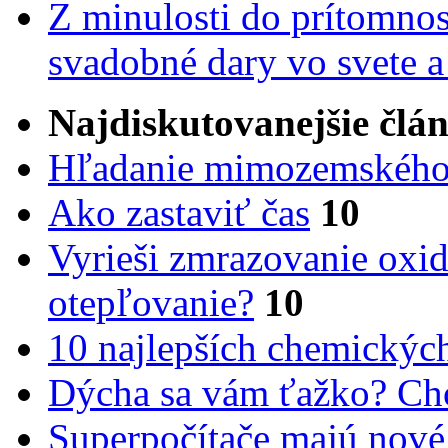
Z minulosti do prítomnost
svadobné dary vo svete 
Najdiskutovanejšie člá
Hľadanie mimozemského 
Ako zastaviť čas
10
Vyrieši zmrazovanie oxid
otepľovanie?
10
10 najlepších chemickýc
Dýcha sa vám ťažko? Cho
Superpočítače majú nové