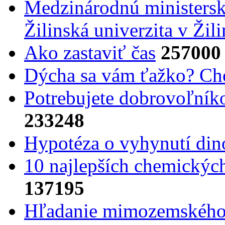
Medzinárodnú ministers
Žilinská univerzita v Žili
Ako zastaviť čas
257000
Dýcha sa vám ťažko? Cho
Potrebujet​e dobrovoľník
233248
Hypotéza o vyhynutí din
10 najlepších chemickýc
137195
Hľadanie mimozemského 