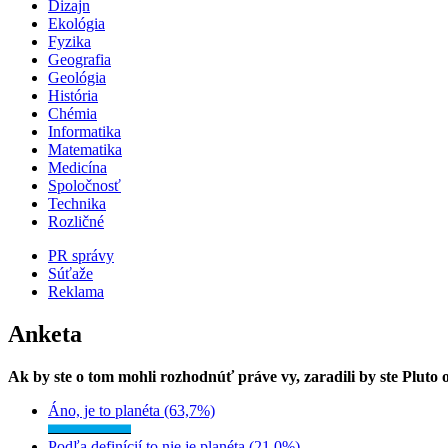
Dizajn
Ekológia
Fyzika
Geografia
Geológia
História
Chémia
Informatika
Matematika
Medicína
Spoločnosť
Technika
Rozličné
PR správy
Súťaže
Reklama
Anketa
Ak by ste o tom mohli rozhodnúť práve vy, zaradili by ste Pluto
Áno, je to planéta (63,7%)
Podľa definícií to nie je planéta (21,0%)