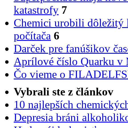
katastrofy
7
Chemici urobili dôležitý
počítača
6
Darček pre fanúšikov ča
Aprílové číslo Quarku v
Čo vieme o FILADEL
Vybrali ste z článkov
10 najlepších chemickýc
Depresia bráni alkoholi