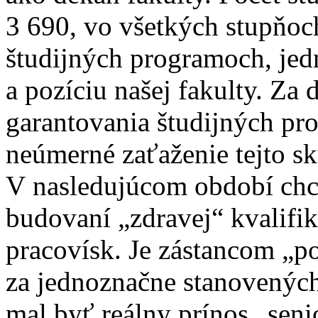
3 690, vo všetkých stupňoc
študijných programoch, jed
a pozíciu našej fakulty. Za
garantovania študijných pr
neúmerné zaťaženie tejto s
V nasledujúcom období chc
budovaní „zdravej“ kvalifik
pracovísk. Je zástancom „
za jednoznačne stanovený
mal byť reálny prínos „seni