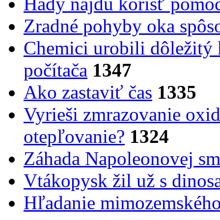
Hady nájdu korisť pomoc
Zradné pohyby oka spôs
Chemici urobili dôležitý
počítača
1347
Ako zastaviť čas
1335
Vyrieši zmrazovanie oxid
otepľovanie?
1324
Záhada Napoleonovej smr
Vtákopysk žil už s dinos
Hľadanie mimozemského 