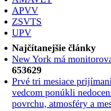
APVV
ZSVTS
UPV
Najčítanejšie články
New York má monitorovac
653629
Prvé tri mesiace prijíma
vedcom ponúkli nedoceni
povrchu, atmosféry a mes