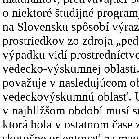
o niektoré študijné program
na Slovensku spôsobí výra
prostriedkov zo zdroja „pe
výpadku vidí prostredníct
vedecko-výskumnej oblasti. 
považuje v nasledujúcom o
vedeckovýskumnú oblasť. Uk
v najbližšom období musí s
ktorá bola v ostatnom čase 
skutočne orientovať na mag