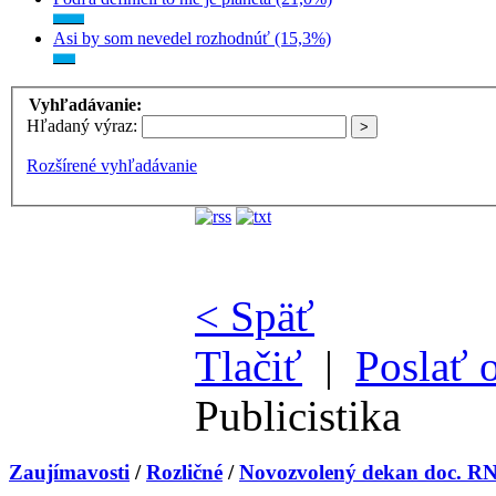
Asi by som nevedel rozhodnúť (15,3%)
Vyhľadávanie:
Hľadaný výraz:
Rozšírené vyhľadávanie
< Späť
Tlačiť
|
Poslať 
Publicistika
Zaujímavosti
/
Rozličné
/
Novozvolený dekan doc. RND