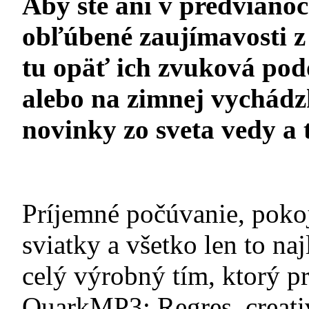
Aby ste ani v predvianoč
obľúbené zaujímavosti z 
tu opäť ich zvuková pod
alebo na zimnej vychád
novinky zo sveta vedy a 
Príjemné počúvanie, poko
sviatky a všetko len to n
celý výrobný tím, ktorý p
QuarkMP3: Regres, creati