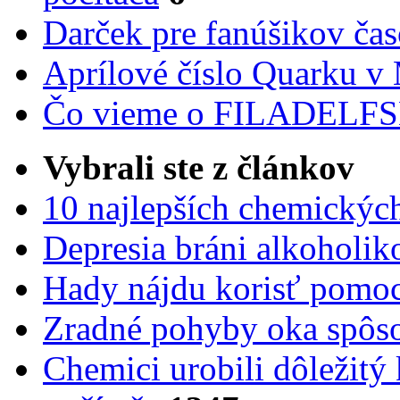
Darček pre fanúšikov ča
Aprílové číslo Quarku v
Čo vieme o FILADEL
Vybrali ste z článkov
10 najlepších chemickýc
Depresia bráni alkoholi
Hady nájdu korisť pomoc
Zradné pohyby oka spôs
Chemici urobili dôležitý