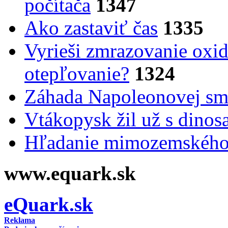
počítača
1347
Ako zastaviť čas
1335
Vyrieši zmrazovanie oxid
otepľovanie?
1324
Záhada Napoleonovej smr
Vtákopysk žil už s dinos
Hľadanie mimozemského 
www.equark.sk
eQuark.sk
Reklama