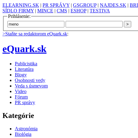
ELEARNING.SK
|
PR SPRÁVY
|
GSGROUP
|
NAJDES.SK
|
BR
SÍDLO FIRMY
|
MINCE
|
CMS
|
ESHOP
|
TESTIVA
Prihlásenie:
>Staňte sa redaktorom eQuark.sk
:
eQuark.sk
Publicistika
Literatúra
Blogy
Osobnosti vedy
Veda s úsmevom
Video
Fórum
PR správy
Kategórie
Astronómia
Biológia