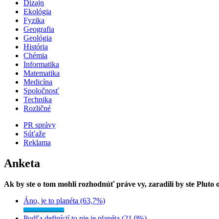
Dizajn
Ekológia
Fyzika
Geografia
Geológia
História
Chémia
Informatika
Matematika
Medicína
Spoločnosť
Technika
Rozličné
PR správy
Súťaže
Reklama
Anketa
Ak by ste o tom mohli rozhodnúť práve vy, zaradili by ste Pluto
Áno, je to planéta (63,7%)
Podľa definícií to nie je planéta (21,0%)