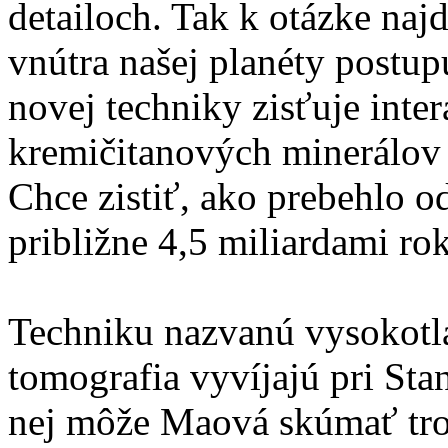
detailoch. Tak k otázke najdô
vnútra našej planéty post
novej techniky zisťuje inte
kremičitanových minerálov 
Chce zistiť, ako prebehlo o
približne 4,5 miliardami ro
Techniku nazvanú vysokotl
tomografia vyvíjajú pri St
nej môže Maová skúmať tro