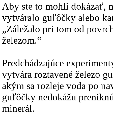
Aby ste to mohli dokázať, m
vytváralo guľôčky alebo ka
„Záležalo pri tom od povrc
železom.“
Predchádzajúce experimenty
vytvára roztavené železo 
akým sa rozleje voda po n
guľôčky nedokážu preniknú
minerál.