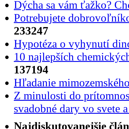
Dýcha sa vám ťažko? Cho
Potrebujet​e dobrovoľník
233247
Hypotéza o vyhynutí din
10 najlepších chemickýc
137194
Hľadanie mimozemského 
Z minulosti do prítomnost
svadobné dary vo svete 
Najdiskutovanejšie člá