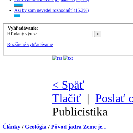
Asi by som nevedel rozhodnúť (15,3%)
Vyhľadávanie:
Hľadaný výraz:
Rozšírené vyhľadávanie
< Späť
Tlačiť
|
Poslať 
Publicistika
Články
/
Geológia
/
Pôvod jadra Zeme je...