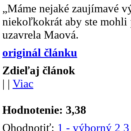
„Máme nejaké zaujímavé výs
niekoľkokrát aby ste mohli 
uzavrela Maová.
originál článku
Zdieľaj článok
|
|
Viac
Hodnotenie:
3,38
Ohodnotiť:
1 - výborný
2
3