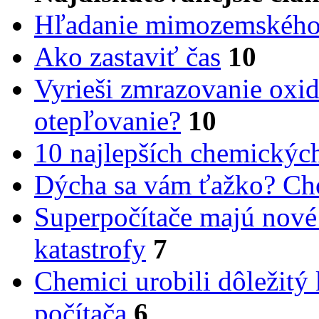
Hľadanie mimozemského 
Ako zastaviť čas
10
Vyrieši zmrazovanie oxid
otepľovanie?
10
10 najlepších chemickýc
Dýcha sa vám ťažko? Cho
Superpočítače majú nové
katastrofy
7
Chemici urobili dôležitý
počítača
6