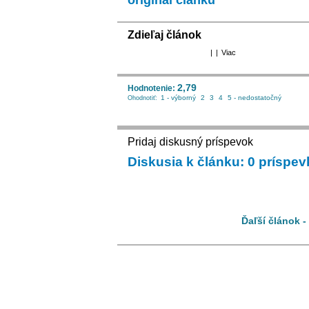
originál článku
Zdieľaj článok
|
|
Viac
2,79
Hodnotenie:
1 - výborný
2
3
4
5 - nedostatočný
Ohodnotiť:
Pridaj diskusný príspevok
Diskusia k článku: 0 príspe
Ďaľší článok 