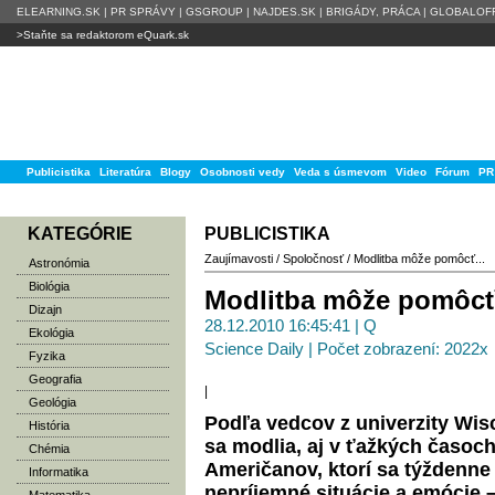
ELEARNING.SK
|
PR SPRÁVY
|
GSGROUP
|
NAJDES.SK
|
BRIGÁDY, PRÁCA
|
GLOBALOFF
>Staňte sa redaktorom eQuark.sk
Publicistika
Literatúra
Blogy
Osobnosti vedy
Veda s úsmevom
Video
Fórum
PR
KATEGÓRIE
PUBLICISTIKA
Zaujímavosti
/
Spoločnosť
/
Modlitba môže pomôcť...
Astronómia
Biológia
Modlitba môže pomôcť
Dizajn
28.12.2010 16:45:41 | Q
Ekológia
Science Daily | Počet zobrazení: 2022x
Fyzika
Geografia
|
Geológia
Podľa vedcov z univerzity Wis
História
sa modlia, aj v ťažkých časoch
Chémia
Američanov, ktorí sa týždenne m
Informatika
nepríjemné situácie a emócie 