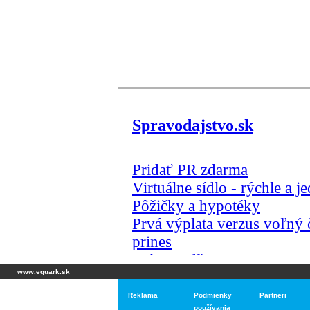
www.equark.sk
Reklama
Podmienky
Partneri
používania