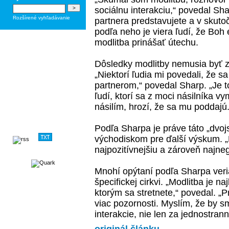
sociálnu interakciu,“ povedal Shar
Rozšírené vyhľadávanie
partnera predstavujete a v skuto
podľa neho je viera ľudí, že Boh
modlitba prinášať útechu.
Dôsledky modlitby nemusia byť z
„Niektorí ľudia mi povedali, že s
partnerom,“ povedal Sharp. „Je t
ľudí, ktorí sa z moci násilníka vy
násilím, hrozí, že sa mu poddajú.
Podľa Sharpa je práve táto „dvo
východiskom pre ďalší výskum. „
najpozitívnejšiu a zároveň najneg
Mnohí opýtaní podľa Sharpa veria
špecifickej cirkvi. „Modlitba je
ktorým sa stretnete,“ povedal. „P
viac pozornosti. Myslím, že by 
interakcie, nie len za jednostrann