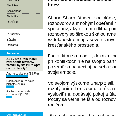
Matematika
hnev.
Medicína
Spoločnosť
Technika
Shane Sharp, študent sociológie
Rozličné
rozhovorov s mnohými obeťami n
spôsobov, akými im modlitba pom
rozhovory so širokou škálou ame
PR správy
vzdelanostnom aj rasovom zmysl
Súťaže
kresťanského prostredia.
Reklama
Anketa
Ľudia, ktorí sa modlili, dokázal
Ak by ste o tom mohli
pri konfliktoch nie na svojho par
rozhodnúť práve vy,
zaradili by ste Pluto opäť
pozerať sa na veci aj na seba s
medzi planéty?
svoje emócie.
Áno, je to planéta (63,7%)
Podľa definícií to nie je
Vo svojom výskume Sharp zistil, 
planéta (21,0%)
rozptýlením. Len zopnutie rúk a 
Asi by som nevedel
vysloviť mu dodávajú pokoj a úľa
rozhodnúť (15,3%)
Pocity sa veľmi nelíšia od rozho
rodičom.
„Skúmal som modlitbu, rozhovor
Vyhľadávanie: