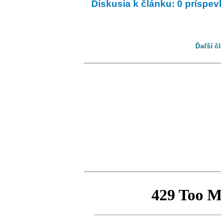
Diskusia k článku: 0 príspe
Ďaľší č