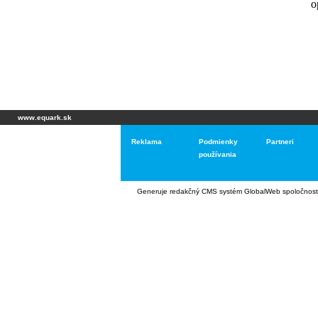
www.equark.sk
Reklama
Podmienky
Partneri
používania
Generuje
redakčný CMS systém GlobalWeb
spoločnost