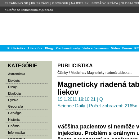
ELEARNING.SK
|
PR SPRÁVY
|
GSGROUP
|
NAJDES.SK
|
BRIGÁDY, PRÁCA
|
GLOBALOFF
>Staňte sa redaktorom eQuark.sk
Publicistika
Literatúra
Blogy
Osobnosti vedy
Veda s úsmevom
Video
Fórum
PR
KATEGÓRIE
PUBLICISTIKA
Články
/
Medicína
/
Magneticky riadená tabletka...
Astronómia
Biológia
Magneticky riadená tabl
Dizajn
liekov
Ekológia
19.1.2011 18:10:21 | Q
Fyzika
Science Daily | Počet zobrazení: 2165x
Geografia
Geológia
|
História
Väčšina pacientov si nemôže v
Chémia
injekciou. Problém s orálnym u
Informatika