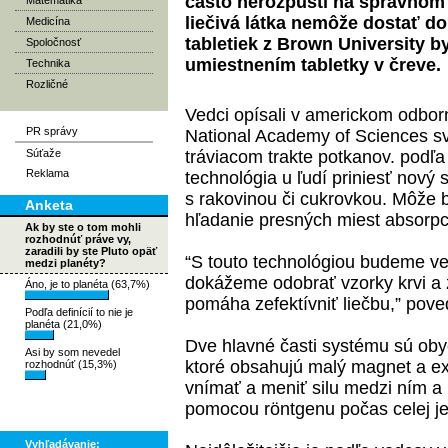
často nerozpustí na správnom m
Matematika
liečivá látka nemôže dostať d
Medicína
tabletiek z Brown University
Spoločnosť
umiestnením tabletky v čreve.
Technika
Rozličné
Vedci opísali v americkom odbor
PR správy
National Academy of Sciences svo
Súťaže
tráviacom trakte potkanov. podľa
Reklama
technológia u ľudí priniesť nový 
s rakovinou či cukrovkou. Môže 
Anketa
hľadanie presných miest absorpcie
Ak by ste o tom mohli
rozhodnúť práve vy,
zaradili by ste Pluto opäť
“S touto technológiou budeme ved
medzi planéty?
dokážeme odobrať vzorky krvi a zis
Áno, je to planéta (63,7%)
pomáha zefektívniť liečbu,” pove
Podľa definícií to nie je
planéta (21,0%)
Dve hlavné časti systému sú oby
Asi by som nevedel
ktoré obsahujú malý magnet a ex
rozhodnúť (15,3%)
vnímať a meniť silu medzi ním a 
pomocou röntgenu počas celej jeh
Vyhľadávanie: