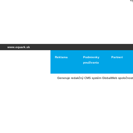
www.equark.sk
Reklama
Podmienky
Partneri
používania
Generuje
redakčný CMS systém GlobalWeb
spoločnost