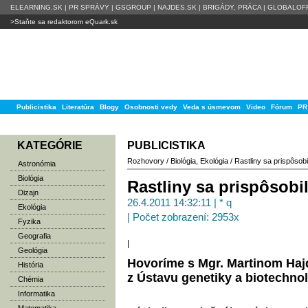
ELEARNING.SK
|
PR SPRÁVY
|
GSGROUP
|
NAJDES.SK
|
BRIGÁDY, PRÁCA
|
GLOBALOFF
>Staňte sa redaktorom eQuark.sk
Publicistika
Literatúra
Blogy
Osobnosti vedy
Veda s úsmevom
Video
Fórum
PR
KATEGÓRIE
PUBLICISTIKA
Rozhovory
/
Biológia
,
Ekológia
/
Rastliny sa prispôsobili
Astronómia
Biológia
Rastliny sa prispôsobil
Dizajn
26.4.2011 14:32:11 | * q
Ekológia
| Počet zobrazení: 2953x
Fyzika
Geografia
|
Geológia
Hovoríme s Mgr. Martinom Haj
História
z Ústavu genetiky a biotechnoló
Chémia
Informatika