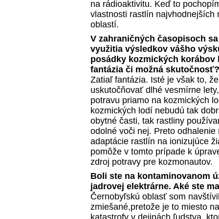
na rádioaktivitu. Keď to pochop
vlastnosti rastlín najvhodnejšíc
oblastí.
V zahraničných časopisoch sa 
využitia výsledkov vášho výsk
posádky kozmických korábov le
fantázia či možná skutočnosť
Zatiaľ fantázia. Isté je však to, 
uskutočňovať dlhé vesmírne lety
potravu priamo na kozmických lo
kozmických lodí nebudú tak dobr
obytné časti, tak rastliny použív
odolné voči nej. Preto odhalen
adaptácie rastlín na ionizujúce ž
pomôže v tomto prípade k úprave
zdroj potravy pre kozmonautov.
Boli ste na kontaminovanom ú
jadrovej elektrárne. Aké ste ma
Černobyľskú oblasť som navštívil
zmiešané,pretože je to miesto na
katastrofy v dejinách ľudstva, k