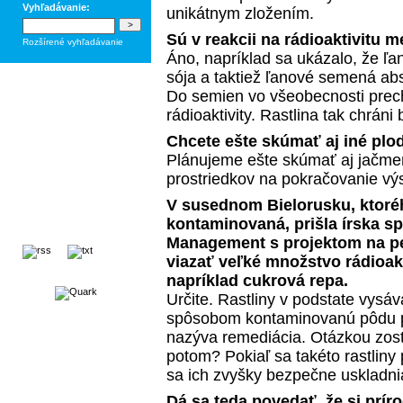
Vyhľadávanie:
unikátnym zložením.
Sú v reakcii na rádioaktivitu 
Rozšírené vyhľadávanie
Áno, napríklad sa ukázalo, že ľan
sója a taktiež ľanové semená abs
Do semien vo všeobecnosti prec
rádioaktivity. Rastlina tak chrán
Chcete ešte skúmať aj iné plo
Plánujeme ešte skúmať aj jačmeň
prostriedkov na pokračovanie vý
V susednom Bielorusku, ktoréh
kontaminovaná, prišla írska s
Management s projektom na pe
viazať veľké množstvo rádioakt
napríklad cukrová repa.
Určite. Rastliny v podstate vysáv
spôsobom kontaminovanú pôdu po
nazýva remediácia. Otázkou zostá
potom? Pokiaľ sa takéto rastliny
sa ich zvyšky bezpečne uskladni
Dá sa teda povedať, že si prír