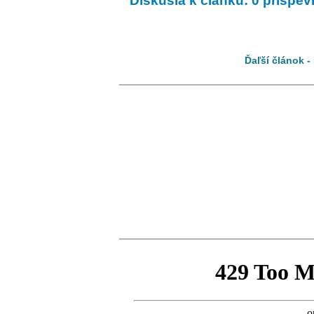
Diskusia k článku: 0 príspe
Ďaľší článok -