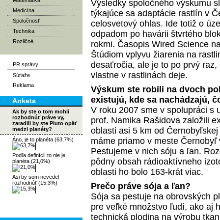
Matematika
Výsledky spoločného výskumu sl
Medicína
týkajúce sa adaptácie rastlín v Č
Spoločnosť
celosvetový ohlas. Ide totiž o 
Technika
odpadom po havárii štvrtého blok
Rozličné
rokmi. Časopis Wired Science na
Štúdiom vplyvu žiarenia na rastl
desaťročia, ale je to po prvý raz
PR správy
vlastne v rastlinách deje.
Súťaže
Reklama
Výskum ste robili na dvoch po
existujú, kde sa nachádzajú, č
Anketa
V roku 2007 sme v spolupráci s
Ak by ste o tom mohli
rozhodnúť práve vy,
prof. Namika Rašidova založili e
zaradili by ste Pluto opäť
oblasti asi 5 km od Černobyľskej 
medzi planéty?
máme priamo v meste Černobyľ v
Áno, je to planéta (63,7%)
Pestujeme v nich sóju a ľan. Rozd
Podľa definícií to nie je
pôdny obsah rádioaktívneho izot
planéta (21,0%)
oblasti ho bolo 163-krát viac.
Asi by som nevedel
rozhodnúť (15,3%)
Prečo práve sója a ľan?
Sója sa pestuje na obrovských p
pre veľké množstvo ľudí, ako aj 
technická plodina na výrobu tkaní