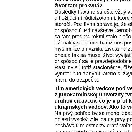
život tam prekvitá?
Dôsledky havárie sú ešte vždy v
dlhožijúcimi rádioizotopmi, ktoré
storočí. Pozitívna správa je, že
prispôsobiť. Pri návšteve Černob
sa tam pred 24 rokmi stalo niečo 
už mali v sebe mechanizmus pris
myslím, že pri vzniku života na z
dnes,a tak sa musel život vyvíjať
prispôsobiť sa je pravdepodobne 
Rastliny sú totiž stacionárne, či
vybrať: buď zahynú, alebo si zv
inam, do bezpečia.
Tím amerických vedcov pod v
z juhokarolínskej univerzity tv
druhov cicavcov, čo je v prot
ukrajinských vedcov. Ako to v
Na prvý pohľad by sa mohol zdať
oblasti vysoký. Ale iba na prvý po
nechávajú miestne zvieratá voľne
ich neobmedzuje svojou činnosťo