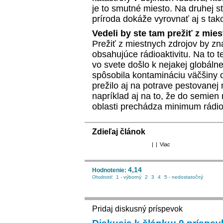
je to smutné miesto. Na druhej st
príroda dokáže vyrovnať aj s tak
Vedeli by ste tam prežiť z mi
Prežiť z miestnych zdrojov by 
obsahujúce rádioaktivitu. Na to 
vo svete došlo k nejakej globálnej
spôsobila kontamináciu väčšiny o
prežilo aj na potrave pestovanej
napríklad aj na to, že do semien 
oblasti prechádza minimum rádioa
Zdieľaj článok
|
|
Viac
4,14
Hodnotenie:
1 - výborný
2
3
4
5 - nedostatočný
Ohodnotiť:
Pridaj diskusný príspevok