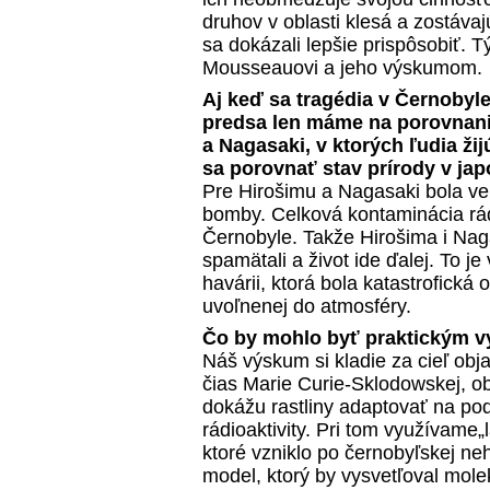
druhov v oblasti klesá a zostávaj
sa dokázali lepšie prispôsobiť. 
Mousseauovi a jeho výskumom.
Aj keď sa tragédia v Černobyle
predsa len máme na porovnani
a Nagasaki, v ktorých ľudia ž
sa porovnať stav prírody v ja
Pre Hirošimu a Nagasaki bola veľ
bomby. Celková kontaminácia rádi
Černobyle. Takže Hirošima i Naga
spamätali a život ide ďalej. To je
havárii, ktorá bola katastrofick
uvoľnenej do atmosféry.
Čo by mohlo byť praktickým 
Náš výskum si kladie za cieľ obj
čias Marie Curie-Sklodowskej, obja
dokážu rastliny adaptovať na p
rádioaktivity. Pri tom využívame„
ktoré vzniklo po černobyľskej n
model, ktorý by vysvetľoval mol