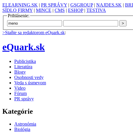
ELEARNING.SK
|
PR SPRÁVY
|
GSGROUP
|
NAJDES.SK
|
BR
SÍDLO FIRMY
|
MINCE
|
CMS
|
ESHOP
|
TESTIVA
Prihlásenie:
>Staňte sa redaktorom eQuark.sk
:
eQuark.sk
Publicistika
Literatúra
Blogy
Osobnosti vedy
Veda s úsmevom
Video
Fórum
PR správy
Kategórie
Astronómia
Biológia