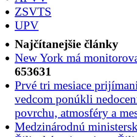
ZSVTS
UPV
Najčítanejšie články
New York má monitorovac
653631
Prvé tri mesiace prijíma
vedcom ponúkli nedoceni
povrchu, atmosféry a mes
Medzinárodnú ministers