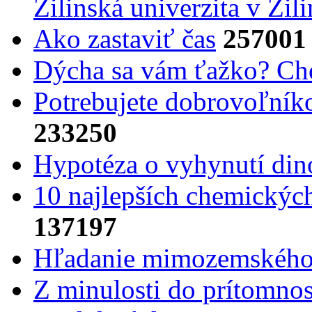
Žilinská univerzita v Žili
Ako zastaviť čas
257001
Dýcha sa vám ťažko? Cho
Potrebujet​e dobrovoľník
233250
Hypotéza o vyhynutí din
10 najlepších chemickýc
137197
Hľadanie mimozemského 
Z minulosti do prítomnost