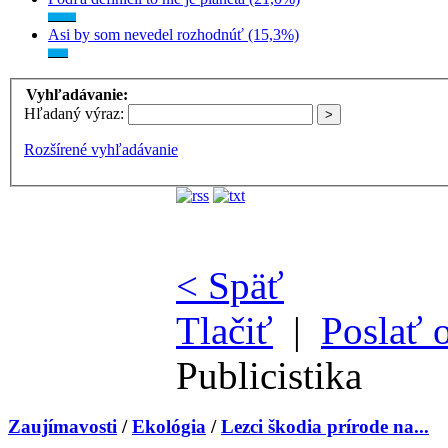
Asi by som nevedel rozhodnúť (15,3%)
Vyhľadávanie:
Hľadaný výraz:
Rozšírené vyhľadávanie
< Späť
Tlačiť
|
Poslať 
Publicistika
Zaujímavosti
/
Ekológia
/
Lezci škodia prírode na...