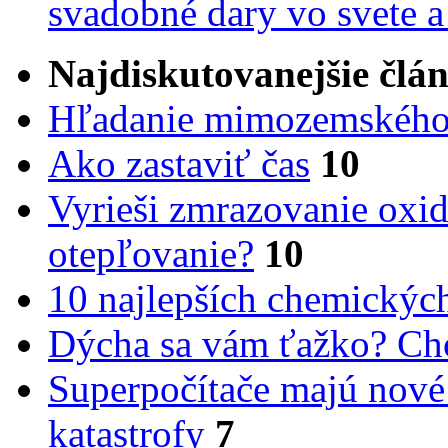
svadobné dary vo svete 
Najdiskutovanejšie člá
Hľadanie mimozemského 
Ako zastaviť čas
10
Vyrieši zmrazovanie oxid
otepľovanie?
10
10 najlepších chemickýc
Dýcha sa vám ťažko? Cho
Superpočítače majú nové
katastrofy
7