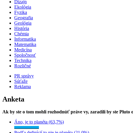
Dizajn
Ekológia
Fyzika
Geografia
Geológia
História
Chémia
Informatika
Matematika
Medicína
Spoločnosť
Technika
Rozličné
PR správy
Súťaže
Reklama
Anketa
Ak by ste o tom mohli rozhodnúť práve vy, zaradili by ste Pluto
Áno, je to planéta (63,7%)
Podľa definícií to nie je planéta (21,0%)