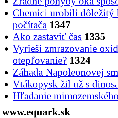
Zradné pohyby oka spôs
Chemici urobili dôležitý
počítača
1347
Ako zastaviť čas
1335
Vyrieši zmrazovanie oxid
otepľovanie?
1324
Záhada Napoleonovej smr
Vtákopysk žil už s dinos
Hľadanie mimozemského 
www.equark.sk