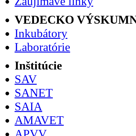
Zaujímavé linky
VEDECKO VÝSKUMN
Inkubátory
Laboratórie
Inštitúcie
SAV
SANET
SAIA
AMAVET
APVV