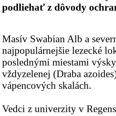
podliehať z dôvody ochran
Masív Swabian Alb a severn
najpopulárnejšie lezecké lo
poslednými miestami výsky
vždyzelenej (Draba azoides) 
vápencových skalách.
Vedci z univerzity v Regensb