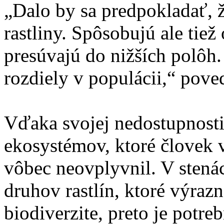
„Dalo by sa predpokladať, ž
rastliny. Spôsobujú ale tiež
presúvajú do nižších polôh.
rozdiely v populácii,“ pove
Vďaka svojej nedostupnosti
ekosystémov, ktoré človek 
vôbec neovplyvnil. V stená
druhov rastlín, ktoré výrazn
biodiverzite, preto je potre