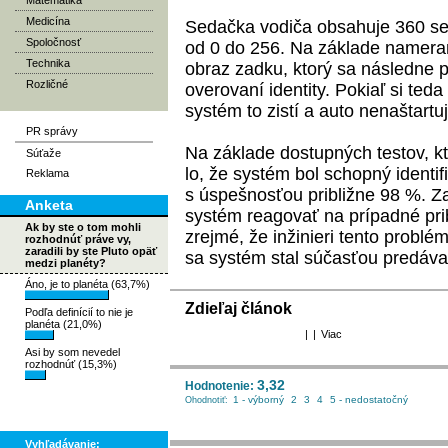
Matematika
Medicína
Se­dač­ka vo­di­ča ob­sa­hu­je 360 sen
Spoločnosť
od 0 do 256. Na zá­kla­de na­me­ra­
Technika
ob­raz za­dku, kto­rý sa nás­led­ne pou
Rozličné
ove­ro­va­ní iden­ti­ty. Po­kiaľ si te­
sys­tém to zis­tí a auto ne­naš­tar­tu­
PR správy
Na zá­kla­de dos­tup­ných tes­tov, kto­ré
Súťaže
lo, že sys­tém bol schop­ný iden­ti­fi
Reklama
s ús­peš­nos­ťou prib­liž­ne 98 %. Z
Anketa
sys­tém rea­go­vať na prí­pad­né pri­b
Ak by ste o tom mohli
zrej­mé, že in­ži­nie­ri ten­to prob­lém
rozhodnúť práve vy,
zaradili by ste Pluto opäť
sa sys­tém stal sú­čas­ťou pre­dá­va
medzi planéty?
Áno, je to planéta (63,7%)
Zdieľaj článok
Podľa definícií to nie je
planéta (21,0%)
|
|
Viac
Asi by som nevedel
rozhodnúť (15,3%)
3,32
Hodnotenie:
1 - výborný
2
3
4
5 - nedostatočný
Ohodnotiť:
Vyhľadávanie: