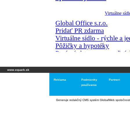
www.equark.sk
Reklama
Podmienky
Partneri
používania
Generuje
redakčný CMS systém GlobalWeb
spoločnost