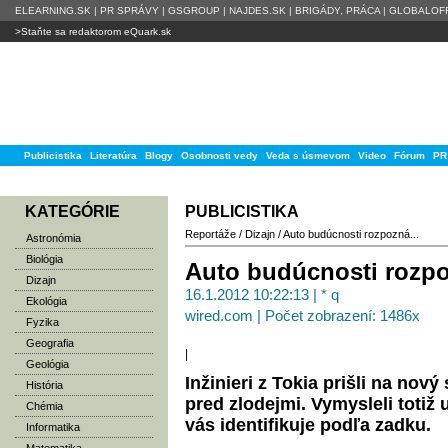
ELEARNING.SK
|
PR SPRÁVY
|
GSGROUP
|
NAJDES.SK
|
BRIGÁDY, PRÁCA
|
GLOBALOFF
>Staňte sa redaktorom eQuark.sk
Publicistika
Literatúra
Blogy
Osobnosti vedy
Veda s úsmevom
Video
Fórum
PR
KATEGÓRIE
PUBLICISTIKA
Reportáže
/
Dizajn
/
Auto budúcnosti rozpozná...
Astronómia
Biológia
Auto budúcnosti rozp
Dizajn
16.1.2012 10:22:13 | * q
Ekológia
wired.com | Počet zobrazení: 1486x
Fyzika
Geografia
|
Geológia
In­ži­nie­ri z To­kia priš­li na no
História
pred zlo­dej­mi. Vy­mys­le­li to­tiž
Chémia
vás iden­ti­fi­ku­je pod­ľa za­dku.
Informatika