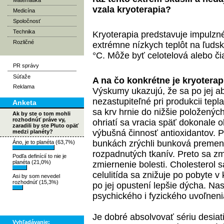
Matematika
vzala kryoterapia?
Medicína
Spoločnosť
Technika
Kryoterapia predstavuje impulzn
Rozličné
extrémne nízkych teplôt na ľuds
°C. Môže byť celotelová alebo či
PR správy
Súťaže
A na čo konkrétne je kryotera
Reklama
Výskumy ukazujú, že sa po jej ab
nezastupiteľné pri produkcii tep
Anketa
sa krv hrnie do nižšie položenýc
Ak by ste o tom mohli
rozhodnúť práve vy,
ohriatí sa vracia späť dokonale o
zaradili by ste Pluto opäť
výbušná činnosť antioxidantov. 
medzi planéty?
bunkách zrýchli bunková premen
Áno, je to planéta (63,7%)
rozpadnutých tkanív. Preto sa z
Podľa definícií to nie je
planéta (21,0%)
zmiernenie bolesti. Cholesterol s
celulitída sa znižuje po pobyte 
Asi by som nevedel
rozhodnúť (15,3%)
po jej opustení lepšie dýcha. Nasl
psychického i fyzického uvoľneni
Je dobré absolvovať sériu desiat
Vyhľadávanie: