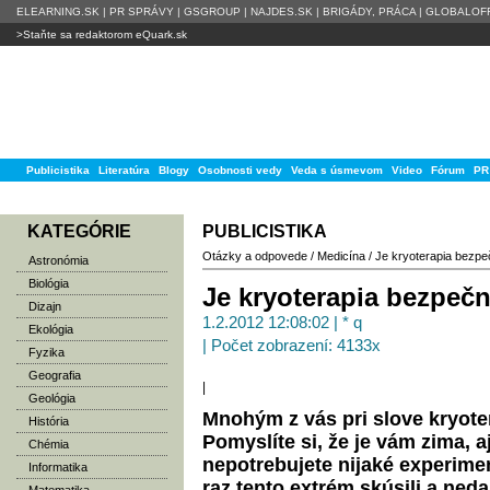
ELEARNING.SK
|
PR SPRÁVY
|
GSGROUP
|
NAJDES.SK
|
BRIGÁDY, PRÁCA
|
GLOBALOFF
>Staňte sa redaktorom eQuark.sk
Publicistika
Literatúra
Blogy
Osobnosti vedy
Veda s úsmevom
Video
Fórum
PR
KATEGÓRIE
PUBLICISTIKA
Otázky a odpovede
/
Medicína
/
Je kryoterapia bezp
Astronómia
Biológia
Je kryoterapia bezpeč
Dizajn
1.2.2012 12:08:02 | * q
Ekológia
| Počet zobrazení: 4133x
Fyzika
Geografia
|
Geológia
Mnohým z vás pri slove kryote
História
Pomyslíte si, že je vám zima, a
Chémia
nepotrebujete nijaké experiment
Informatika
raz tento extrém skúsili a ned