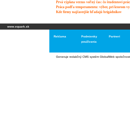
www.equark.sk
Reklama
Podmienky
Partneri
používania
Generuje
redakčný CMS systém GlobalWeb
spoločnost