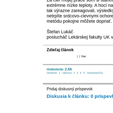
Za cieľ mojej práce som si stano
extrémne nízke teploty. A hoci n
tak výrazne zareagovali, výsled
netrpíte srdcovo-cievnymi ochore
metódu pokojne môžete dopriať.
Štefan Lukáč
poslucháč Lekárskej fakulty UK v
Zdieľaj článok
|
|
Viac
2,66
Hodnotenie:
1 - výborný
2
3
4
5 - nedostatočný
Ohodnotiť:
Pridaj diskusný príspevok
Diskusia k článku: 0 príspe