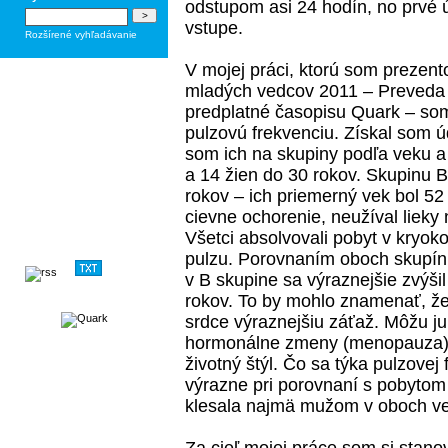
odstupom asi 24 hodín, no prvé 
vstupe.
Rozšírené vyhľadávanie
V mojej práci, ktorú som prezento
mladých vedcov 2011 – Preveda 
predplatné časopisu Quark – som 
pulzovú frekvenciu. Získal som ú
som ich na skupiny podľa veku a
a 14 žien do 30 rokov. Skupinu 
rokov – ich priemerný vek bol 52
cievne ochorenie, neužíval lieky n
Všetci absolvovali pobyt v kryok
pulzu. Porovnaním oboch skupín 
v B skupine sa výraznejšie zvýši
rokov. To by mohlo znamenať, že
srdce výraznejšiu záťaž. Môžu j
hormonálne zmeny (menopauza), 
životný štýl. Čo sa týka pulzovej
výrazne pri porovnaní s pobytom
klesala najmä mužom v oboch v