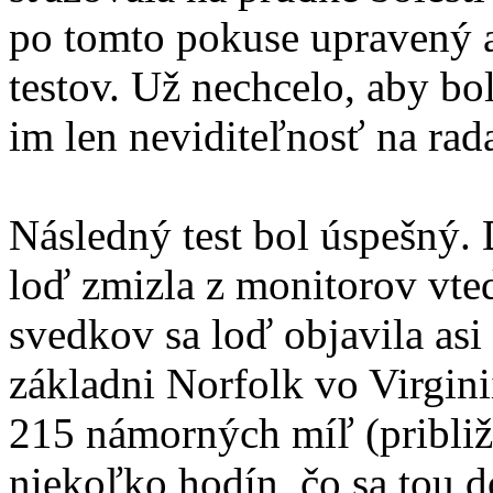
po tomto pokuse upravený 
testov. Už nechcelo, aby bol
im len neviditeľnosť na rad
Následný test bol úspešný.
loď zmizla z monitorov vted
svedkov sa loď objavila asi
základni Norfolk vo Virginii
215 námorných míľ (približn
niekoľko hodín, čo sa tou 