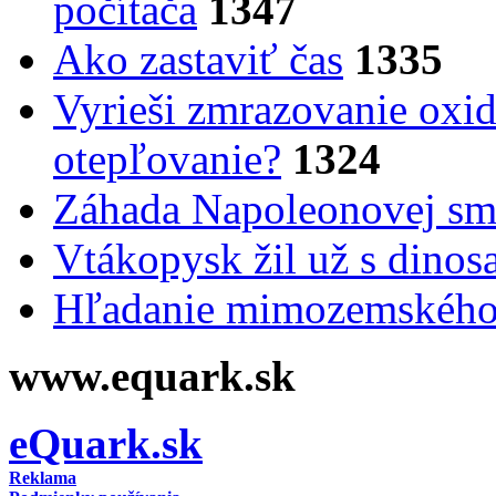
počítača
1347
Ako zastaviť čas
1335
Vyrieši zmrazovanie oxid
otepľovanie?
1324
Záhada Napoleonovej smr
Vtákopysk žil už s dinos
Hľadanie mimozemského 
www.equark.sk
eQuark.sk
Reklama