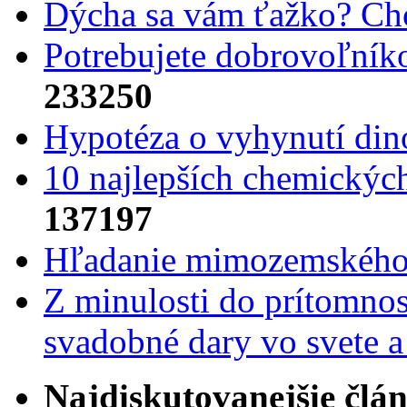
Dýcha sa vám ťažko? Cho
Potrebujet​e dobrovoľník
233250
Hypotéza o vyhynutí din
10 najlepších chemickýc
137197
Hľadanie mimozemského 
Z minulosti do prítomnost
svadobné dary vo svete 
Najdiskutovanejšie člá