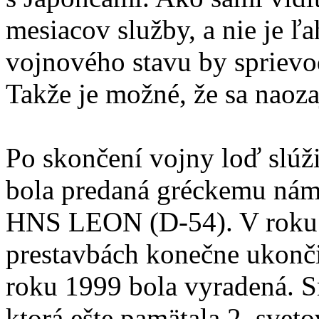
mesiacov služby, a nie je ľa
vojnového stavu by sprievod
Takže je možné, že sa naozaj
Po skončení vojny loď slú
bola predaná gréckemu nám
HNS LEON (D-54). V roku 
prestavbách konečne ukonči
roku 1999 bola vyradená. S
ktorá ešte pamätala 2. svet