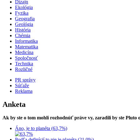
Dizajn
Ekológia
Fyzika
Geografia
Geológia
História
Chémia
Informatika
Matematika
Medicína
Spoločnosť
Technika
Rozličné
PR správy
Súťaže
Reklama
Anketa
Ak by ste o tom mohli rozhodnúť práve vy, zaradili by ste Pluto
Áno, je to planéta (63,7%)
Podľa definícií to nie je planéta (21,0%)