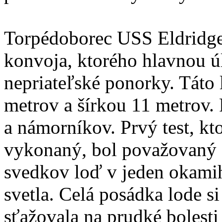
Torpédoborec USS Eldridge
konvoja, ktorého hlavnou úl
nepriateľské ponorky. Táto 
metrov a šírkou 11 metrov.
a námorníkov. Prvý test, kto
vykonaný, bol považovaný 
svedkov loď v jeden okamih
svetla. Celá posádka lode s
sťažovala na prudké bolesti