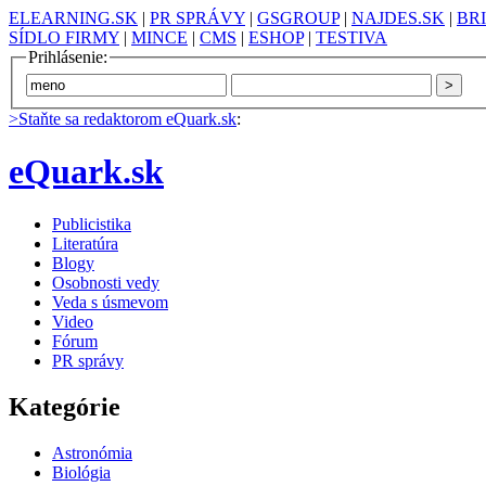
ELEARNING.SK
|
PR SPRÁVY
|
GSGROUP
|
NAJDES.SK
|
BR
SÍDLO FIRMY
|
MINCE
|
CMS
|
ESHOP
|
TESTIVA
Prihlásenie:
>Staňte sa redaktorom eQuark.sk
:
eQuark.sk
Publicistika
Literatúra
Blogy
Osobnosti vedy
Veda s úsmevom
Video
Fórum
PR správy
Kategórie
Astronómia
Biológia