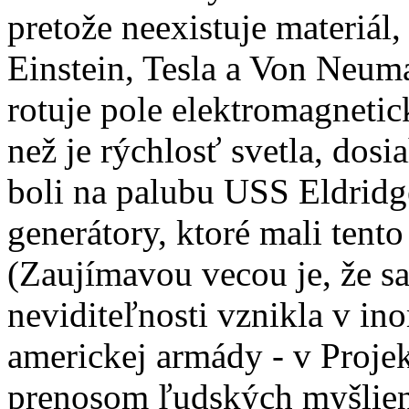
pretože neexistuje materiál,
Einstein, Tesla a Von Neuman
rotuje pole elektromagnetic
než je rýchlosť svetla, dos
boli na palubu USS Eldridg
generátory, ktoré mali tent
(Zaujímavou vecou je, že s
neviditeľnosti vznikla v i
americkej armády - v Projek
prenosom ľudských myšlien