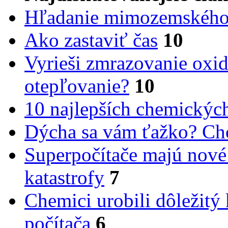
Hľadanie mimozemského 
Ako zastaviť čas
10
Vyrieši zmrazovanie oxid
otepľovanie?
10
10 najlepších chemickýc
Dýcha sa vám ťažko? Cho
Superpočítače majú nové
katastrofy
7
Chemici urobili dôležitý
počítača
6