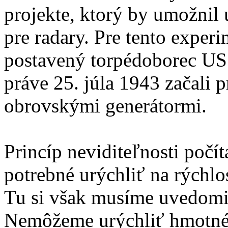
projekte, ktorý by umožnil
pre radary. Pre tento exper
postavený torpédoborec USS
práve 25. júla 1943 začali 
obrovskými generátormi.
Princíp neviditeľnosti počít
potrebné urýchliť na rýchlos
Tu si však musíme uvedomiť,
Nemôžeme urýchliť hmotné t