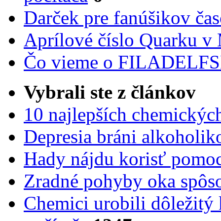
Darček pre fanúšikov ča
Aprílové číslo Quarku v
Čo vieme o FILADEL
Vybrali ste z článkov
10 najlepších chemickýc
Depresia bráni alkoholi
Hady nájdu korisť pomoc
Zradné pohyby oka spôs
Chemici urobili dôležitý