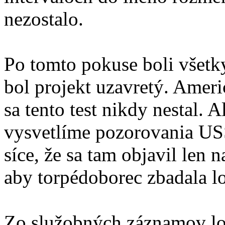
nezostalo.
Po tomto pokuse boli všetk
bol projekt uzavretý. Ameri
sa tento test nikdy nestal. A
vysvetlíme pozorovania US
síce, že sa tam objavil len na
aby torpédoborec zbadala lo
Zo služobných záznamov l