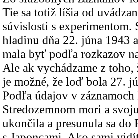
Tie sa totiž líšia od uvádzan
súvislosti s experimentom.
hladinu dňa 22. júna 1943 a
mala byť podľa rozkazov n
Ale ak vychádzame z toho, ž
je možné, že loď bola 27. j
Podľa údajov v záznamoch l
Stredozemnom mori a svoju
ukončila a presunula sa do P
s Japoncami. Ako sami vidí