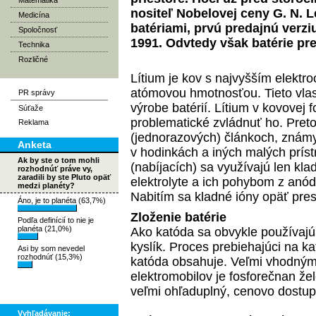
Matematika
nositeľ Nobelovej ceny G. N. L
Medicína
batériami, prvú predajnú verzi
Spoločnosť
1991. Odvtedy však batérie pr
Technika
Rozličné
Lítium je kov s najvyšším elekt
atómovou hmotnosťou. Tieto vlast
PR správy
výrobe batérií. Lítium v kovovej 
Súťaže
problematické zvládnuť ho. Preto
Reklama
(jednorazových) článkoch, známy
Anketa
v hodinkách a iných malých prís
Ak by ste o tom mohli
(nabíjacích) sa využívajú len klad
rozhodnúť práve vy,
zaradili by ste Pluto opäť
elektrolyte a ich pohybom z anód
medzi planéty?
Nabitím sa kladné ióny opäť pre
Áno, je to planéta (63,7%)
Zloženie batérie
Podľa definícií to nie je
planéta (21,0%)
Ako katóda sa obvykle používajú
kyslík. Proces prebiehajúci na ka
Asi by som nevedel
rozhodnúť (15,3%)
katóda obsahuje. Veľmi vhodným v
elektromobilov je fosforečnan žel
veľmi ohľaduplný, cenovo dostupn
Vyhľadávanie: