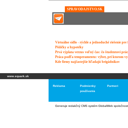
www.equark.sk
Reklama
Podmienky
Partneri
používania
Generuje
redakčný CMS systém GlobalWeb
spoločnost