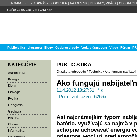
ELEARNING.SK
|
PR SPRÁVY
|
GSGROUP
|
NAJDES.SK
|
BRIGÁDY, PRÁCA
|
GLOBALOFF
>Staňte sa redaktorom eQuark.sk
Publicistika
Literatúra
Blogy
Osobnosti vedy
Veda s úsmevom
Video
Fórum
PR
KATEGÓRIE
PUBLICISTIKA
Otázky a odpovede
/
Technika
/
Ako fungujú nabíjateľn
Astronómia
Biológia
Ako fungujú nabíjateľn
Dizajn
11.4.2012 13:27:51 | * q
Ekológia
| Počet zobrazení: 6266x
Fyzika
Geografia
|
Geológia
Asi najznámejším typom nabíjac
História
batérie. Využívajú sa najmä v
Chémia
schopné uchovávať energiu vo
Informatika
priestore. Hoci už pred storoč