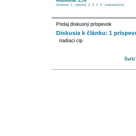
3,14
Hodnotenie:
1 - výborný
2
3
4
5 - nedostatočný
Ohodnotiť:
Pridaj diskusný príspevok
Diskusia k článku: 1 príspe
riadiaci cip
Ďaľší