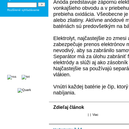
Anóda predstavuje zápornú elekt
vonkajšieho obvodu a v priebehu
Rozšírené vyhľadávanie
prebieha oxidácia. Všeobecne j
alebo zliatiny. Aktívne anódové 
batériách sú predovšetkým na báz
Elektrolyt, najčastejšie zo zmesi a
zabezpečuje prenos elektrónov 
nevodivý, aby sa zabránilo samov
Separátor má za úlohu zabrániť 
elektródy a slúži aj ako zásobník
Najčastejšie sa používajú separ
vlákien.
Vnútri každej batérie je čip, ktorý
nabíjania.
Zdieľaj článok
|
|
Viac