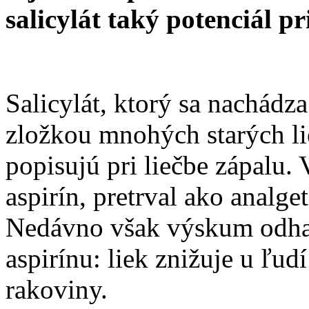
salicylát taký potenciál pri
Salicylát, ktorý sa nachádz
zložkou mnohých starých li
popisujú pri liečbe zápalu.
aspirín, pretrval ako analge
Nedávno však výskum odhali
aspirínu: liek znižuje u ľud
rakoviny.