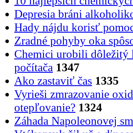
10 najlepších chemickýc
Depresia bráni alkoholi
Hady nájdu korisť pomoc
Zradné pohyby oka spôs
Chemici urobili dôležitý
počítača
1347
Ako zastaviť čas
1335
Vyrieši zmrazovanie oxid
otepľovanie?
1324
Záhada Napoleonovej smr