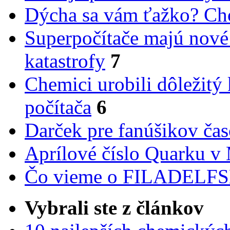
Dýcha sa vám ťažko? Cho
Superpočítače majú nové
katastrofy
7
Chemici urobili dôležitý
počítača
6
Darček pre fanúšikov ča
Aprílové číslo Quarku v
Čo vieme o FILADEL
Vybrali ste z článkov