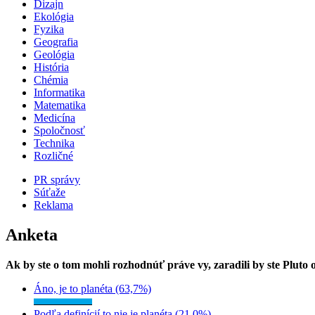
Dizajn
Ekológia
Fyzika
Geografia
Geológia
História
Chémia
Informatika
Matematika
Medicína
Spoločnosť
Technika
Rozličné
PR správy
Súťaže
Reklama
Anketa
Ak by ste o tom mohli rozhodnúť práve vy, zaradili by ste Pluto
Áno, je to planéta (63,7%)
Podľa definícií to nie je planéta (21,0%)