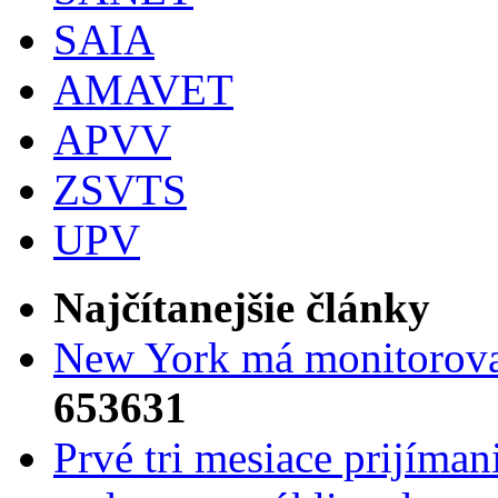
SAIA
AMAVET
APVV
ZSVTS
UPV
Najčítanejšie články
New York má monitorovac
653631
Prvé tri mesiace prijíma