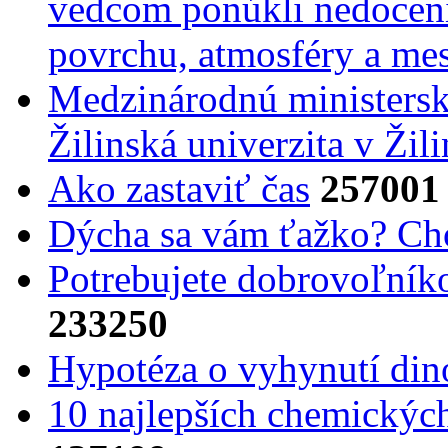
vedcom ponúkli nedoceni
povrchu, atmosféry a mes
Medzinárodnú ministers
Žilinská univerzita v Žili
Ako zastaviť čas
257001
Dýcha sa vám ťažko? Cho
Potrebujet​e dobrovoľník
233250
Hypotéza o vyhynutí din
10 najlepších chemickýc