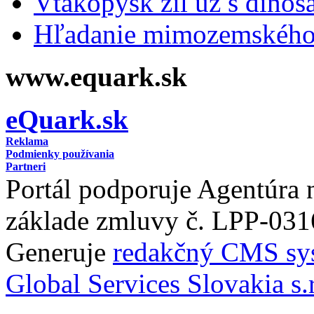
Vtákopysk žil už s dinos
Hľadanie mimozemského 
www.equark.sk
eQuark.sk
Reklama
Podmienky používania
Partneri
Portál podporuje Agentúra
základe zmluvy č. LPP-031
Generuje
redakčný CMS sy
Global Services Slovakia s.r