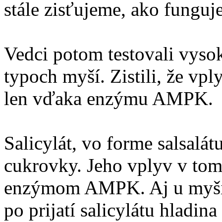
stále zisťujeme, ako funguje
Vedci potom testovali vyso
typoch myší. Zistili, že vp
len vďaka enzýmu AMPK.
Salicylát, vo forme salsalátu
cukrovky. Jeho vplyv v tom
enzýmom AMPK. Aj u myši 
po prijatí salicylátu hladin