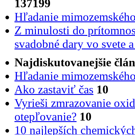
137199
Hľadanie mimozemského 
Z minulosti do prítomnost
svadobné dary vo svete 
Najdiskutovanejšie člá
Hľadanie mimozemského 
Ako zastaviť čas
10
Vyrieši zmrazovanie oxid
otepľovanie?
10
10 najlepších chemickýc