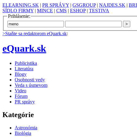
ELEARNING.SK
|
PR SPRÁVY
|
GSGROUP
|
NAJDES.SK
|
BR
SÍDLO FIRMY
|
MINCE
|
CMS
|
ESHOP
|
TESTIVA
Prihlásenie:
>Staňte sa redaktorom eQuark.sk
:
eQuark.sk
Publicistika
Literatúra
Blogy
Osobnosti vedy
Veda s úsmevom
Video
Fórum
PR správy
Kategórie
Astronómia
Biológia