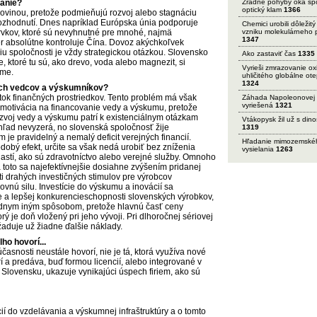
vanie?
Zradné pohyby oka sp
optický klam
1366
urovinou, pretože podmieňujú rozvoj alebo stagnáciu
 rozhodnutí. Dnes napríklad Európska únia podporuje
Chemici urobili dôležitý
prvkov, ktoré sú nevyhnutné pre mnohé, najmä
vzniku molekulárneho 
1347
mer absolútne kontroluje Čína. Dovoz akýchkoľvek
iu spoločnosti je vždy strategickou otázkou. Slovensko
Ako zastaviť čas
1335
e, ktoré tu sú, ako drevo, voda alebo magnezit, si
Vyrieši zmrazovanie ox
áme.
uhličitého globálne ot
1324
ých vedcov a výskumníkov?
ok finančných prostriedkov. Tento problém má však
Záhada Napoleonovej 
vyriešená
1321
 motivácia na financovanie vedy a výskumu, pretože
ozvoj vedy a výskumu patrí k existenciálnym otázkam
Vtákopysk žil už s din
ohľad nevyzerá, no slovenská spoločnosť žije
1319
 je pravidelný a nemalý deficit verejných financií.
Hľadanie mimozemské
obý efekt, určite sa však nedá urobiť bez zníženia
vysielania
1263
astí, ako sú zdravotníctvo alebo verejné služby. Omnoho
 toto sa najefektívnejšie dosiahne zvýšením pridanej
i drahých investičných stimulov pre výrobcov
ovnú silu. Investície do výskumu a inovácií sa
e a lepšej konkurencieschopnosti slovenských výrobkov,
adnym iným spôsobom, pretože hlavnú časť ceny
ý je doň vložený pri jeho vývoji. Pri dlhoročnej sériovej
aduje už žiadne ďalšie náklady.
ho hovorí...
časnosti neustále hovorí, nie je tá, ktorá využíva nové
rí a predáva, buď formou licencií, alebo integrované v
 Slovensku, ukazuje vynikajúci úspech firiem, ako sú
ií do vzdelávania a výskumnej infraštruktúry a o tomto