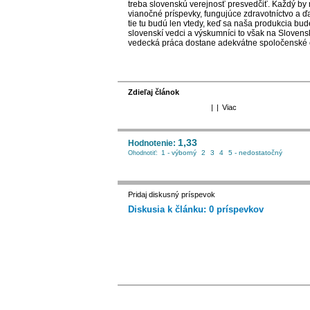
treba slovenskú verejnosť presvedčiť. Každý by ma
vianočné príspevky, fungujúce zdravotníctvo a ďa
tie tu budú len vtedy, keď sa naša produkcia bu
slovenskí vedci a výskumníci to však na Sloven
vedecká práca dostane adekvátne spoločenské o
Zdieľaj článok
|
|
Viac
1,33
Hodnotenie:
1 - výborný
2
3
4
5 - nedostatočný
Ohodnotiť:
Pridaj diskusný príspevok
Diskusia k článku: 0 príspevkov