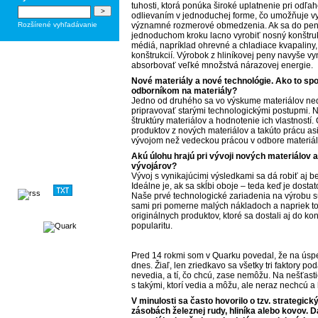
tuhosti, ktorá ponúka široké uplatnenie pri odľa
odlievaním v jednoduchej forme, čo umožňuje vyt
Rozšírené vyhľadávanie
významné rozmerové obmedzenia. Ak sa do peny
jednoduchom kroku lacno vyrobiť nosný konštru
médiá, napríklad ohrevné a chladiace kvapaliny, 
konštrukcií. Výrobok z hliníkovej peny navyše vyn
absorbovať veľké množstvá nárazovej energie.
Nové materiály a nové technológie. Ako to spo
odborníkom na materiály?
Jedno od druhého sa vo výskume materiálov ned
pripravovať starými technologickými postupmi. 
štruktúry materiálov a hodnotenie ich vlastností
produktov z nových materiálov a takúto prácu a
vývojom než vedeckou prácou v odbore materiálo
Akú úlohu hrajú pri vývoji nových materiálov a
vývojárov?
Vývoj s vynikajúcimi výsledkami sa dá robiť aj be
Ideálne je, ak sa skĺbi oboje – teda keď je dost
Naše prvé technologické zariadenia na výrobu sú
sami pri pomerne malých nákladoch a napriek to
originálnych produktov, ktoré sa dostali aj do k
popularitu.
Pred 14 rokmi som v Quarku povedal, že na úspech
dnes. Žiaľ, len zriedkavo sa všetky tri faktory po
nevedia, a tí, čo chcú, zase nemôžu. Na nešťasti
s takými, ktorí vedia a môžu, ale neraz nechcú a 
V minulosti sa často hovorilo o tzv. strategic
zásobách železnej rudy, hliníka alebo kovov. D