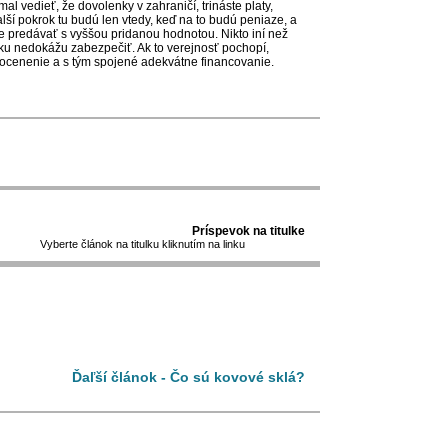
l vedieť, že dovolenky v zahraničí, trináste platy,
lší pokrok tu budú len vtedy, keď na to budú peniaze, a
de predávať s vyššou pridanou hodnotou. Nikto iní než
sku nedokážu zabezpečiť. Ak to verejnosť pochopí,
cenenie a s tým spojené adekvátne financovanie.
Príspevok na titulke
Vyberte článok na titulku kliknutím na linku
Ďaľší článok - Čo sú kovové sklá?