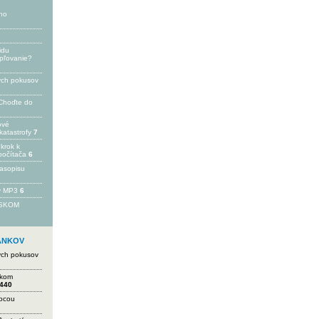
ho
idu
epľovanie?
ých pokusov
Choďte do
ové
katastrofy
7
 krok k
počítača
6
časopisu
 v MP3
6
FSKOM
LÁNKOV
ých pokusov
ikom
440
mocou