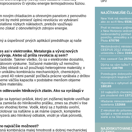
UPV
kroprocesorov či výrobu energie termojadrovou fúziou.
NAJČÍTANEJŠIE Č
vam novým chladiacim a ohrevným panelom z penového
New York má monitoro
toré by mohli priniesť úplnú revolúciu vo vytváraní
ako zo sci-fi filmu
6536
elatívne nízkych nákladoch, pretože využívajú
Prvé tri mesiace prijím
acno získať z obnoviteľných zdrojov energie.
z New Horizons vedcom
nedoceniteľný pohľad n
povrchu, atmosféry a 
ý a úspešnosť prvých aplikácií predstihuje aj naše
Pluta
470790
Medzinárodnú minister
CEEPUS 2012 získala Ž
nes asi v elektronike. Metalurgia a vývoj nových
univerzita v Žiline
3163
voja. Alebo už prišla revolúcia aj sem?
Ako zastaviť čas
2570
zaobíde. Takmer všetko, čo sa v elektronike dosiahlo,
iálovom výskume. Súčasné materiály už nemožno
Dýcha sa vám ťažko? 
ždej oblasti sa už používajú heterogénne materiály, v
kostola!
240798
je unikátnu kombináciu mechanických, chemických,
Potrebujet​e dobrovoľn
sa pred 40 rokmi pamäť počítača prácne vyrábala z drôtov
rozvojovýc​h krajinách?
omerne väčšia kapacita v podstatne menšom objeme
Hypotéza o vyhynutí d
úre materiálu.
188189
 odlievaním hliníkových zliatin. Ako sa vyrábajú v
10 najlepších chemick
pre znudené deti
1371
e sa kypriaci prášok, ktorý pri zvýšenej teplote uvoľňuje
Hľadanie mimozemské
 sa zamieša do hliníkového prášku, zmes sa zhutní v lise
vysielania
132666
vo vhodnej forme. Vodík, ktorý sa z hydridu uvoľní,
Z minulosti do prítomno
 polotovar sa nafúkne a ak máme úspech, kompletne
vyvíjali a menili svado
yzerá ako hliníkový odliatok, vnútri je však pórovitá,
svete a na Slovensku
eho najväčšie možnosti?
NAJDISKUTOVANEJ
asná kombinácia malej hmotnosti a dobrej mechanickej