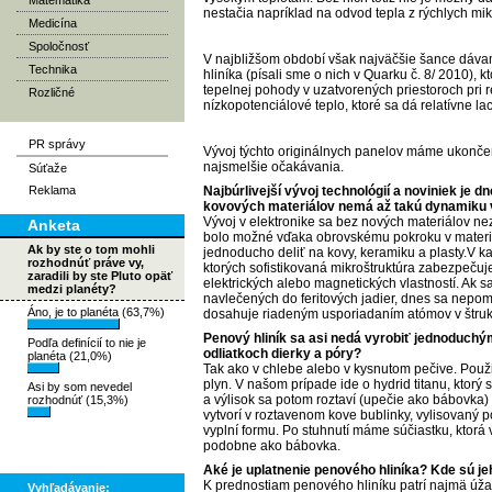
Matematika
nestačia napríklad na odvod tepla z rýchlych mi
Medicína
Spoločnosť
V najbližšom období však najväčšie šance dá
Technika
hliníka (písali sme o nich v Quarku č. 8/ 2010), k
tepelnej pohody v uzatvorených priestoroch pri r
Rozličné
nízkopotenciálové teplo, ktoré sa dá relatívne l
PR správy
Vývoj týchto originálnych panelov máme ukončen
najsmelšie očakávania.
Súťaže
Reklama
Najbúrlivejší vývoj technológií a noviniek je d
kovových materiálov nemá až takú dynamiku vý
Vývoj v elektronike sa bez nových materiálov ne
Anketa
bolo možné vďaka obrovskému pokroku v mater
Ak by ste o tom mohli
jednoducho deliť na kovy, keramiku a plasty.V ka
rozhodnúť práve vy,
ktorých sofistikovaná mikroštruktúra zabezpeču
zaradili by ste Pluto opäť
elektrických alebo magnetických vlastností. Ak 
medzi planéty?
navlečených do feritových jadier, dnes sa nep
Áno, je to planéta (63,7%)
dosahuje riadeným usporiadaním atómov v štrukt
Penový hliník sa asi nedá vyrobiť jednoduchým
Podľa definícií to nie je
odliatkoch dierky a póry?
planéta (21,0%)
Tak ako v chlebe alebo v kysnutom pečive. Použij
plyn. V našom prípade ide o hydrid titanu, ktorý
Asi by som nevedel
a výlisok sa potom roztaví (upečie ako bábovka) 
rozhodnúť (15,3%)
vytvorí v roztavenom kove bublinky, vylisovaný
vyplní formu. Po stuhnutí máme súčiastku, ktorá v
podobne ako bábovka.
Aké je uplatnenie penového hliníka? Kde sú j
K prednostiam penového hliníku patrí najmä úž
Vyhľadávanie: