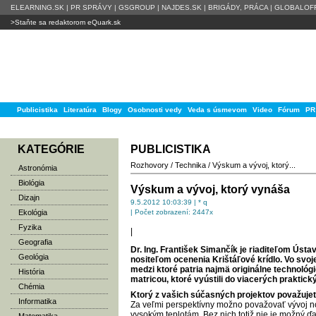
ELEARNING.SK
|
PR SPRÁVY
|
GSGROUP
|
NAJDES.SK
|
BRIGÁDY, PRÁCA
|
GLOBALOFF
>Staňte sa redaktorom eQuark.sk
Publicistika
Literatúra
Blogy
Osobnosti vedy
Veda s úsmevom
Video
Fórum
PR
KATEGÓRIE
PUBLICISTIKA
Rozhovory
/
Technika
/
Výskum a vývoj, ktorý...
Astronómia
Biológia
Výskum a vývoj, ktorý vynáša
Dizajn
9.5.2012 10:03:39 | * q
Ekológia
| Počet zobrazení: 2447x
Fyzika
|
Geografia
Dr. Ing. František Simančík je riaditeľom Úst
Geológia
nositeľom ocenenia Krištáľové krídlo. Vo svoj
medzi ktoré patria najmä originálne technoló
História
matricou, ktoré vyústili do viacerých praktick
Chémia
Ktorý z vašich súčasných projektov považujet
Informatika
Za veľmi perspektívny možno považovať vývoj no
vysokým teplotám. Bez nich totiž nie je možný ďa