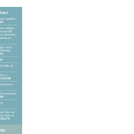
LÁNKY
vací systém
28
ania údajov
 ponúkli
a diverzitu
mesiacov
skú cenu
ilinská
01
00
Choďte do
íkov v
233248
inosaurov
ých pokusov
95
ho
sti: Ako sa
bné dary vo
106175
ŠIE