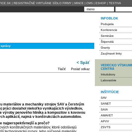
ICE.SK
|
REGISTRAČNÉ VIRTUÁlNE SÍDLO FIRMY
|
MINCE
|
CMS
|
ESHOP
|
TESTIVA
INFOBLOK
Podujatia
Konferencie
Semináre
Štipendiá
 správy
Granty
Zaujímavé linky
< Späť
VEDECKO VÝSKUM
CENTRÁ
Tlačiť
Poslať odkaz
Inkubátory
Laboratórie
INŠTITÚCIE
SAV
SANET
avu materiálov a mechaniky strojov SAV a čerstvým
ej práci dosiahol niekoľko vynikajúcich výsledkov,
SAIA
gie výroby penového hliníka a kompozitov s kovovou
AMAVET
ých aplikácií, najmä v konštrukciách automobilov.
APVV
e najperspektívnejší a prečo?
vých konštrukčných materiálov, ktoré odolávajú
ZSVTS
lší technologický rozvoj, lebo súčasné materiály