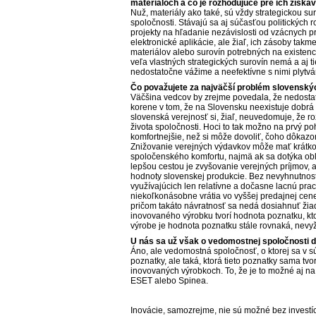
materiáloch a čo je rozhodujúce pre ich získa
Nuž, materiály ako také, sú vždy strategickou s
spoločnosti. Stávajú sa aj súčasťou politických
projekty na hľadanie nezávislosti od vzácnych 
elektronické aplikácie, ale žiaľ, ich zásoby tak
materiálov alebo surovín potrebných na existenc
veľa vlastných strategických surovín nemá a aj ti
nedostatočne vážime a neefektívne s nimi plytv
Čo považujete za najväčší problém slovensk
Väčšina vedcov by zrejme povedala, že nedostat
korene v tom, že na Slovensku neexistuje dobrá
slovenská verejnosť si, žiaľ, neuvedomuje, že r
života spoločnosti. Hoci to tak možno na prvý p
komfortnejšie, než si môže dovoliť, čoho dôkazom
Znižovanie verejných výdavkov môže mať krátkod
spoločenského komfortu, najmä ak sa dotýka obl
lepšou cestou je zvyšovanie verejných príjmov, a
hodnoty slovenskej produkcie. Bez nevyhnutnost
využívajúcich len relatívne a dočasne lacnú prac
niekoľkonásobne vrátia vo vyššej predajnej cen
pričom takáto návratnosť sa nedá dosiahnuť ži
inovovaného výrobku tvorí hodnota poznatku, ktor
výrobe je hodnota poznatku stále rovnaká, nevyž
U nás sa už však o vedomostnej spoločnosti dl
Áno, ale vedomostná spoločnosť, o ktorej sa v sú
poznatky, ale taká, ktorá tieto poznatky sama tvo
inovovaných výrobkoch. To, že je to možné aj na
ESET alebo Spinea.
Inovácie, samozrejme, nie sú možné bez investíc