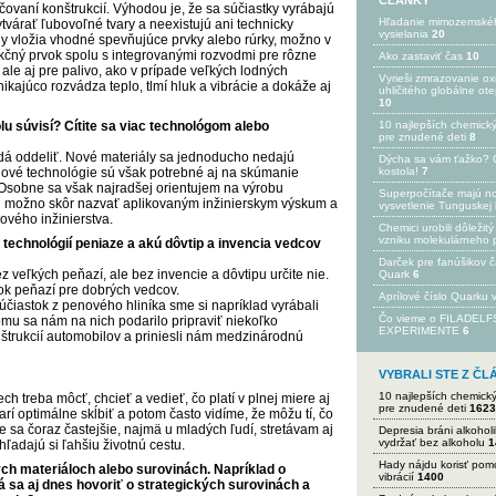
ČLÁNKY
hčovaní konštrukcií. Výhodou je, že sa súčiastky vyrábajú
Hľadanie mimozemské
várať ľubovoľné tvary a neexistujú ani technicky
vysielania
20
 vložia vhodné spevňujúce prvky alebo rúrky, možno v
kčný prvok spolu s integrovanými rozvodmi pre rôzne
Ako zastaviť čas
10
ale aj pre palivo, ako v prípade veľkých lodných
Vyrieši zmrazovanie ox
ikajúco rozvádza teplo, tlmí hluk a vibrácie a dokáže aj
uhličitého globálne ot
10
lu súvisí? Cítite sa viac technológom alebo
10 najlepších chemick
pre znudené deti
8
á oddeliť. Nové materiály sa jednoducho nedajú
Dýcha sa vám ťažko? 
Nové technológie sú však potrebné aj na skúmanie
kostola!
7
. Osobne sa však najradšej orientujem na výrobu
Superpočítače majú n
si možno skôr nazvať aplikovaným inžinierskym výskum a
vysvetlenie Tunguskej 
vého inžinierstva.
Chemici urobili dôležitý
vzniku molekulárneho 
 technológií peniaze a akú dôvtip a invencia vedcov
Darček pre fanúšikov 
z veľkých peňazí, ale bez invencie a dôvtipu určite nie.
Quark
6
atok peňazí pre dobrých vedcov.
Aprílové číslo Quarku
čiastok z penového hliníka sme si napríklad vyrábali
Čo vieme o FILADEL
mu sa nám na nich podarilo pripraviť niekoľko
EXPERIMENTE
6
onštrukcií automobilov a priniesli nám medzinárodnú
VYBRALI STE Z Č
10 najlepších chemick
 treba môcť, chcieť a vedieť, čo platí v plnej miere aj
pre znudené deti
1623
darí optimálne skĺbiť a potom často vidíme, že môžu tí, čo
e sa čoraz častejšie, najmä u mladých ľudí, stretávam aj
Depresia bráni alkohol
vydržať bez alkoholu
1
hľadajú si ľahšiu životnú cestu.
Hady nájdu korisť po
kých materiáloch alebo surovinách. Napríklad o
vibrácií
1400
á sa aj dnes hovoriť o strategických surovinách a