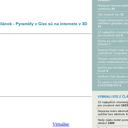
ČLÁNKY
Hľadanie mimozemské
vysielania
20
Ako zastaviť čas
10
Vyrieši zmrazovanie ox
článok - Pyramídy v Gíze sú na internete v 3D
uhličitého globálne ot
10
10 najlepších chemick
pre znudené deti
8
Dýcha sa vám ťažko? 
kostola!
7
Superpočítače majú n
vysvetlenie Tunguskej 
Chemici urobili dôležitý
vzniku molekulárneho 
Darček pre fanúšikov 
Quark
6
Aprílové číslo Quarku
Čo vieme o FILADEL
EXPERIMENTE
6
VYBRALI STE Z Č
10 najlepších chemick
pre znudené deti
1623
Depresia bráni alkohol
vydržať bez alkoholu
1
Hady nájdu korisť po
vibrácií
1400