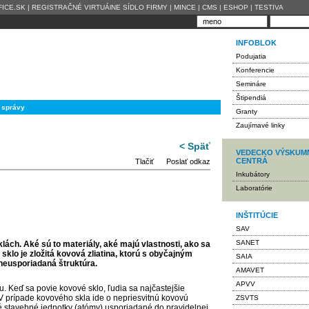
ICE.SK
|
REGISTRAČNÉ VIRTUÁlNE SÍDLO FIRMY
|
MINCE
|
CMS
|
ESHOP
|
TESTIVA
INFOBLOK
Podujatia
Konferencie
Semináre
Štipendiá
 správy
Granty
Zaujímavé linky
< Späť
VEDECKO VÝSKUM
CENTRÁ
Tlačiť
Poslať odkaz
Inkubátory
Laboratórie
INŠTITÚCIE
SAV
SANET
ách. Aké sú to materiály, aké majú vlastnosti, ako sa
sklo je zložitá kovová zliatina, ktorú s obyčajným
SAIA
 neusporiadaná štruktúra.
AMAVET
APVV
. Keď sa povie kovové sklo, ľudia sa najčastejšie
! V prípade kovového skla ide o nepriesvitnú kovovú
ZSVTS
né stavebné jednotky (atómy) usporiadané do pravidelnej,