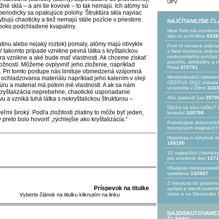
UPV
žné sklá – a ani tie kovové – to tak nemajú. Ich atómy sú
riodicky sa opakujúce polohy. Štruktúra skla najviac
bujú chaoticky a tiež nemajú stále pozície v priestore.
NAJČÍTANEJŠIE Č
lboko podchladené kvapaliny.
New York má monitoro
ako zo sci-fi filmu
6536
atinu alebo nejaký roztok) pomaly, atómy majú obvykle
Prvé tri mesiace prijím
 V takomto prípade vznikne pevná látka s kryštalickou
z New Horizons vedcom
nedoceniteľný pohľad n
túra vznikne a aké bude mať vlastnosti. Ak chceme získať
povrchu, atmosféry a 
ožností. Môžeme ovplyvniť jeho zloženie, napríklad
Pluta
470791
. Pri tomto postupe nás limituje obmedzená vzájomná
Medzinárodnú minister
ochladzovania materiálu napríklad jeho kalením v oleji
CEEPUS 2012 získala Ž
túru a material má potom iné vlastnosti. A ak sa nám
univerzita v Žiline
3163
 kryštalizácia neprebehne, chaotické usporiadanie
Ako zastaviť čas
2570
u a vzniká tuhá látka s nekryštalickou štruktúrou –
Dýcha sa vám ťažko? 
mi široký. Podľa zložitosti zliatiny to môže byť jeden,
kostola!
240798
preto bolo hovoriť „rýchlejšie ako kryštalizácia.“
Potrebujet​e dobrovoľn
rozvojovýc​h krajinách?
Hypotéza o vyhynutí d
188190
10 najlepších chemick
pre znudené deti
1371
Hľadanie mimozemské
vysielania
132667
Z minulosti do prítomno
Príspevok na titulke
vyvíjali a menili svado
svete a na Slovensku
Vyberte článok na titulku kliknutím na linku
NAJDISKUTOVANEJ