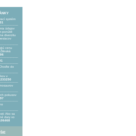
LÁNKY
vací systém
31
ania údajov
 ponúkli
a diverzitu
mesiacov
skú cenu
ilinská
06
01
Choďte do
íkov v
233250
inosaurov
ých pokusov
97
ho
sti: Ako sa
bné dary vo
106468
ŠIE