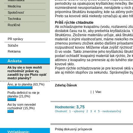
Matematika
periodicky sa opakujúcej kryštalickej mriežky. Be
Medicína
rozmiestnené neusporiadane, nenájdete u nich pe
pripomína štruktúru kvapaliny, kde sa atómy pohy
Spoločnosť
Preto sa kovové sklá niekedy označujú aj ako h
Technika
Príliš rýchle chladnutie
Rozličné
Ak ochladzujeme kvapalinu (vodu, roztavenú zli
dostatok času na to, aby prebehla kryštalizácia.
štruktúrou. Zloženie materiálu určuje, aká štruk
PR správy
materiál s inými vlastnosťami, máme niekoľko m
zmenou pomeru zložiek alebo ďalšími prísadami
Súťaže
rozpustnosť kovov. Môžeme však zvýšiť rýchlosť 
Reklama
či vo vode. Takto zmeníme jeho kryštalickú štruk
podarí ochladiť kvapalný materiál tak rýchlo, že
atómov z kvapaliny sa prenesie aj do tuhého stav
Anketa
kovové sklo.
Ak by ste o tom mohli
Pojem rýchle ochladzovanie je pre kovové sklá veľ
rozhodnúť práve vy,
ale aj milión stupňov za sekundu. Správnejšie by 
zaradili by ste Pluto opäť
medzi planéty?
Áno, je to planéta (63,7%)
Zdieľaj článok
|
|
Viac
Podľa definícií to nie je
planéta (21,0%)
Asi by som nevedel
3,75
Hodnotenie:
rozhodnúť (15,3%)
1 - výborný
2
3
4
5 - nedostatočný
Ohodnotiť:
Pridaj diskusný príspevok
Vyhľadávanie: