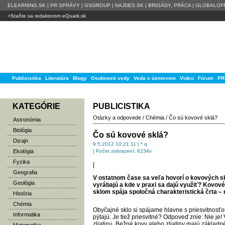
ELEARNING.SK
|
PR SPRÁVY
|
GSGROUP
|
NAJDES.SK
|
BRIGÁDY, PRÁCA
|
GLOBALOFF
>Staňte sa redaktorom eQuark.sk
Publicistika
Literatúra
Blogy
Osobnosti vedy
Veda s úsmevom
Video
Fórum
PR
KATEGÓRIE
PUBLICISTIKA
Otázky a odpovede
/
Chémia
/
Čo sú kovové sklá?
Astronómia
Biológia
Čo sú kovové sklá?
Dizajn
9.5.2012 10:21:11 | * q
Ekológia
| Počet zobrazení: 6234x
Fyzika
|
Geografia
V ostatnom čase sa veľa hovorí o kovových skl
Geológia
vyrábajú a kde v praxi sa dajú využiť? Kovové 
sklom spája spoločná charakteristická črta –
História
Chémia
Obyčajné sklo si spájame hlavne s priesvitnosťou
Informatika
pýtajú: Je tiež priesvitné? Odpoveď znie: Nie je
zliatinu. Bežné kovy alebo zliatiny majú základ