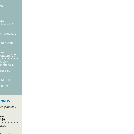
ho
idu
epľovanie?
ých pokusov
Choďte do
ové
katastrofy
7
 krok k
počítača
6
časopisu
 v MP3
6
FSKOM
LÁNKOV
ých pokusov
ikom
440
mocou