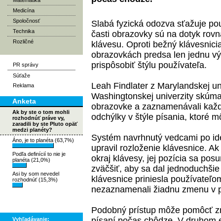
Matematika
Medicína
Spoločnosť
Slabá fyzická odozva sťažuje po
Technika
časti obrazovky sú na dotyk rovn
Rozličné
klávesu. Oproti bežný klávesnici
obrazovkách predsa len jednu vý
prispôsobiť štýlu používateľa.
PR správy
Súťaže
Leah Findlater z Marylandskej u
Reklama
Washingtonskej univerzity skúmali
Anketa
obrazovke a zaznamenávali každ
Ak by ste o tom mohli
odchýlky v štýle písania, ktoré m
rozhodnúť práve vy,
zaradili by ste Pluto opäť
medzi planéty?
Systém navrhnutý vedcami po iden
Áno, je to planéta (63,7%)
upravil rozloženie klávesnice. Ak
Podľa definícií to nie je
okraj klávesy, jej pozícia sa po
planéta (21,0%)
zväčšiť, aby sa dal jednoduchšie 
Asi by som nevedel
klávesnice priniesla používateľo
rozhodnúť (15,3%)
nezaznamenali žiadnu zmenu v p
Podobný prístup môže pomôcť zm
písaní počas chôdze. V druhom e
Vyhľadávanie: