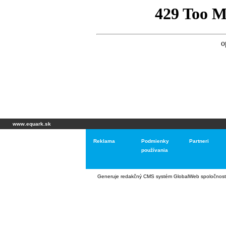
www.equark.sk
Reklama
Podmienky
Partneri
používania
Generuje
redakčný CMS systém GlobalWeb
spoločnost