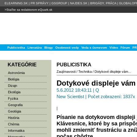
ELEARNING.SK
|
PR SPRÁVY
|
GSGROUP
|
NAJDES.SK
|
BRIGÁDY, PRÁCA
|
GLOBALOFF
>Staňte sa redaktorom eQuark.sk
Publicistika
Literatúra
Blogy
Osobnosti vedy
Veda s úsmevom
Video
Fórum
PR
KATEGÓRIE
PUBLICISTIKA
Zaujímavosti
/
Technika
/
Dotykové displeje vám...
Astronómia
Biológia
Dotykové displeje vám
Dizajn
5.6.2012 18:43:11 | Q
Ekológia
New Scientist | Počet zobrazení: 1837x
Fyzika
Geografia
|
Geológia
Písanie na dotykovom displeji 
História
Klávesnice, ktoré by sa prispôs
Chémia
mohli zmierniť frustráciu a zn
Informatika
počas chôdze.