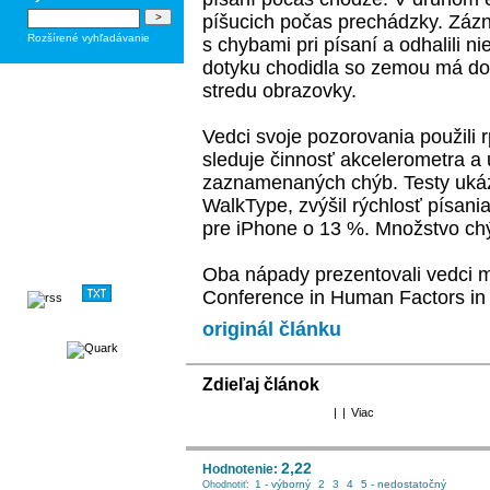
píšucich počas prechádzky. Zázn
Rozšírené vyhľadávanie
s chybami pri písaní a odhalili ni
dotyku chodidla so zemou má doty
stredu obrazovky.
Vedci svoje pozorovania použili 
sleduje činnosť akcelerometra a 
zaznamenaných chýb. Testy ukáza
WalkType, zvýšil rýchlosť písani
pre iPhone o 13 %. Množstvo chý
Oba nápady prezentovali vedci m
Conference in Human Factors i
originál článku
Zdieľaj článok
|
|
Viac
2,22
Hodnotenie:
1 - výborný
2
3
4
5 - nedostatočný
Ohodnotiť: