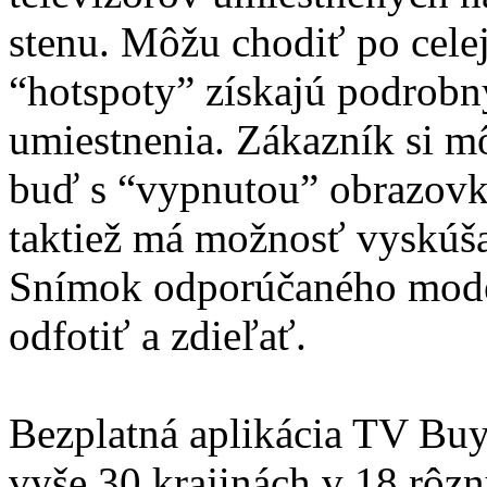
stenu. Môžu chodiť po celej 
“hotspoty” získajú podrob
umiestnenia. Zákazník si m
buď s “vypnutou” obrazovk
taktiež má možnosť vyskúša
Snímok odporúčaného model
odfotiť a zdieľať.
Bezplatná aplikácia TV Buy
vyše 30 krajinách v 18 rôzn