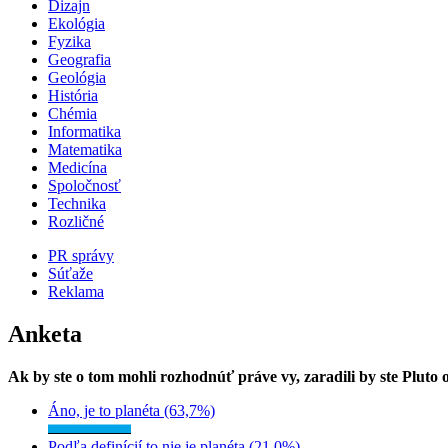
Dizajn
Ekológia
Fyzika
Geografia
Geológia
História
Chémia
Informatika
Matematika
Medicína
Spoločnosť
Technika
Rozličné
PR správy
Súťaže
Reklama
Anketa
Ak by ste o tom mohli rozhodnúť práve vy, zaradili by ste Pluto
Áno, je to planéta (63,7%)
Podľa definícií to nie je planéta (21,0%)