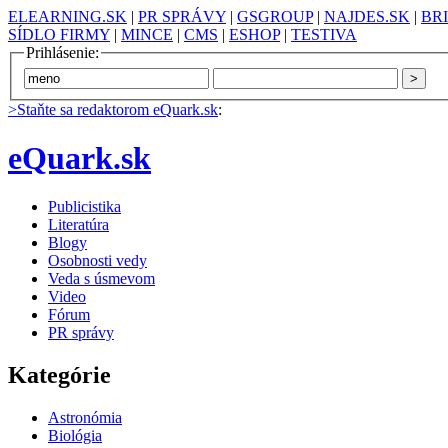
ELEARNING.SK
|
PR SPRÁVY
|
GSGROUP
|
NAJDES.SK
|
BR
SÍDLO FIRMY
|
MINCE
|
CMS
|
ESHOP
|
TESTIVA
Prihlásenie:
>Staňte sa redaktorom eQuark.sk
:
eQuark.sk
Publicistika
Literatúra
Blogy
Osobnosti vedy
Veda s úsmevom
Video
Fórum
PR správy
Kategórie
Astronómia
Biológia