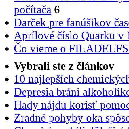
počítača
6
Darček pre fanúšikov ča
Aprílové číslo Quarku v
Čo vieme o FILADEL
Vybrali ste z článkov
10 najlepších chemickýc
Depresia bráni alkoholi
Hady nájdu korisť pomoc
Zradné pohyby oka spôs