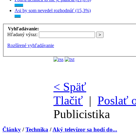
Asi by som nevedel rozhodnúť (15,3%)
Vyhľadávanie:
Hľadaný výraz:
Rozšírené vyhľadávanie
< Späť
Tlačiť
|
Poslať 
Publicistika
Články
/
Technika
/
Aký televízor sa hodí do...