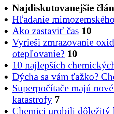
Najdiskutovanejšie člá
Hľadanie mimozemského 
Ako zastaviť čas
10
Vyrieši zmrazovanie oxid
otepľovanie?
10
10 najlepších chemickýc
Dýcha sa vám ťažko? Cho
Superpočítače majú nové
katastrofy
7
Chemici urobili dôležitý