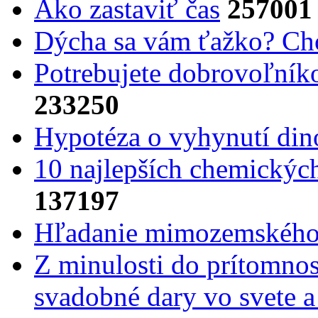
Ako zastaviť čas
257001
Dýcha sa vám ťažko? Cho
Potrebujet​e dobrovoľník
233250
Hypotéza o vyhynutí din
10 najlepších chemickýc
137197
Hľadanie mimozemského 
Z minulosti do prítomnost
svadobné dary vo svete 