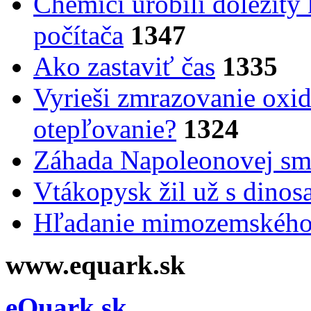
Chemici urobili dôležitý
počítača
1347
Ako zastaviť čas
1335
Vyrieši zmrazovanie oxid
otepľovanie?
1324
Záhada Napoleonovej smr
Vtákopysk žil už s dinos
Hľadanie mimozemského 
www.equark.sk
eQuark.sk