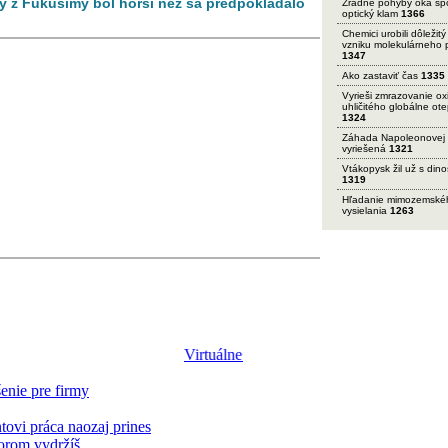
ity z Fukušimy bol horší než sa predpokladalo
Zradné pohyby oka sp
optický klam
1366
Chemici urobili dôležitý
vzniku molekulárneho 
1347
Ako zastaviť čas
1335
Vyrieši zmrazovanie ox
uhličitého globálne ot
1324
Záhada Napoleonovej 
vyriešená
1321
Vtákopysk žil už s din
1319
Hľadanie mimozemské
vysielania
1263