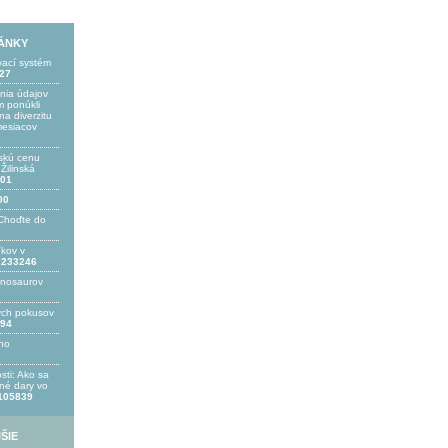
LÁNKY
vací systém
27
ania údajov
 ponúkli
a diverzitu
mesiacov
skú cenu
ilinská
01
00
Choďte do
íkov v
233246
inosaurov
ých pokusov
94
ho
sti: Ako sa
bné dary vo
105839
ŠIE