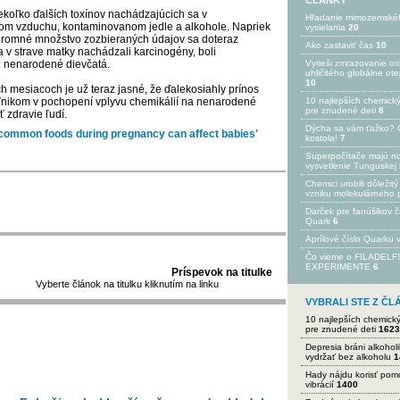
ČLÁNKY
koľko ďalších toxínov nachádzajúcich sa v
Hľadanie mimozemské
om vzduchu, kontaminovanom jedle a alkohole. Napriek
vysielania
20
 ohromné množstvo zozbieraných údajov sa doteraz
Ako zastaviť čas
10
a v strave matky nachádzali karcinogény, boli
ž nenarodené dievčatá.
Vyrieši zmrazovanie ox
uhličitého globálne ot
10
h mesiacoch je už teraz jasné, že ďalekosiahly prínos
ľnikom v pochopení vplyvu chemikálií na nenarodené
10 najlepších chemick
pre znudené deti
8
 zdravie ľudí.
Dýcha sa vám ťažko? 
of common foods during pregnancy can affect babies'
kostola!
7
Superpočítače majú n
vysvetlenie Tunguskej 
Chemici urobili dôležitý
vzniku molekulárneho 
Darček pre fanúšikov 
Quark
6
Aprílové číslo Quarku
Čo vieme o FILADEL
EXPERIMENTE
6
Príspevok na titulke
Vyberte článok na titulku kliknutím na linku
VYBRALI STE Z Č
10 najlepších chemick
pre znudené deti
1623
Depresia bráni alkohol
vydržať bez alkoholu
1
Hady nájdu korisť po
vibrácií
1400