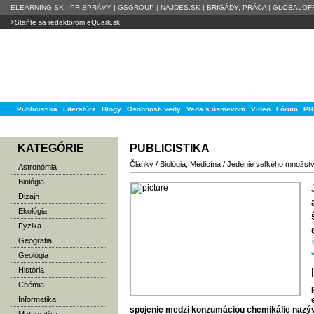
ELEARNING.SK
|
PR SPRÁVY
|
GSGROUP
|
NAJDES.SK
|
BRIGÁDY, PRÁCA
|
GLOBALOFF
>Staňte sa redaktorom eQuark.sk
Publicistika
Literatúra
Blogy
Osobnosti vedy
Veda s úsmevom
Video
Fórum
PR
KATEGÓRIE
PUBLICISTIKA
Články
/
Biológia
,
Medicína
/
Jedenie veľkého množstv
Astronómia
Biológia
Dizajn
Ekológia
Fyzika
Geografia
Geológia
História
|
Chémia
Informatika
spojenie medzi konzumáciou chemikálie nazý