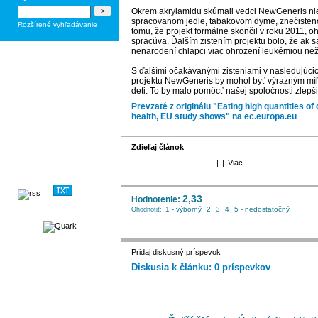
Okrem akrylamidu skúmali vedci NewGeneris nie
spracovanom jedle, tabakovom dyme, znečisten
Rozšírené vyhľadávanie
tomu, že projekt formálne skončil v roku 2011,
spracúva. Ďalším zistením projektu bolo, že ak s
nenarodení chlapci viac ohrození leukémiou ne
S ďalšími očakávanými zisteniami v nasledujúcic
projektu NewGeneris by mohol byť výrazným mí
deti. To by malo pomôcť našej spoločnosti zlepšiť
Prevzaté z originálu "Eating high quantities 
health, EU study shows" na ec.europa.eu
Zdieľaj článok
|
|
Viac
2,33
Hodnotenie:
1 - výborný
2
3
4
5 - nedostatočný
Ohodnotiť:
Pridaj diskusný príspevok
Diskusia k článku: 0 príspevkov