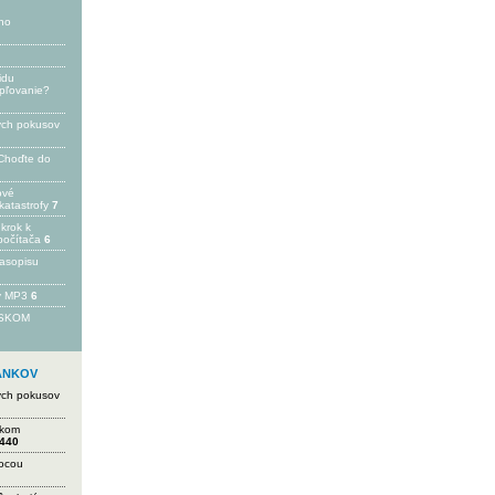
ho
idu
epľovanie?
ých pokusov
Choďte do
ové
katastrofy
7
 krok k
počítača
6
časopisu
 v MP3
6
FSKOM
LÁNKOV
ých pokusov
ikom
440
mocou