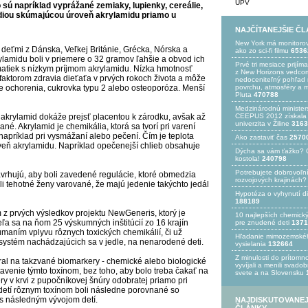
UPV
 sú napríklad vyprážané zemiaky, lupienky, cereálie,
údiou skúmajúcou úroveň akrylamidu priamo u
NAJČÍTANEJŠIE Č
New York má monitoro
deťmi z Dánska, Veľkej Británie, Grécka, Nórska a
ako zo sci-fi filmu
6536
ylamidu boli v priemere o 32 gramov ľahšie a obvod ich
Prvé tri mesiace prijím
matiek s nízkym príjmom akrylamidu. Nízka hmotnosť
z New Horizons vedcom
 faktorom zdravia dieťaťa v prvých rokoch života a môže
nedoceniteľný pohľad n
e ochorenia, cukrovka typu 2 alebo osteoporóza. Menší
povrchu, atmosféry a 
Pluta
470788
Medzinárodnú minister
 akrylamid dokáže prejsť placentou k zárodku, avšak až
CEEPUS 2012 získala Ž
univerzita v Žiline
3163
ané. Akrylamid je chemikália, ktorá sa tvorí pri varení
napríklad pri vysmážaní alebo pečení. Čím je teplota
Ako zastaviť čas
2570
roveň akrylamidu. Napríklad opečenejší chlieb obsahuje
Dýcha sa vám ťažko? 
kostola!
240798
Potrebujet​e dobrovoľn
vrhujú, aby boli zavedené regulácie, ktoré obmedzia
rozvojovýc​h krajinách?
i tehotné ženy varované, že majú jedenie takýchto jedál
Hypotéza o vyhynutí d
188189
 z prvých výsledkov projektu NewGeneris, ktorý je
10 najlepších chemick
ľa sa na ňom 25 výskumných inštitúcií zo 16 krajín
pre znudené deti
1371
úmaním vplyvu rôznych toxických chemikálií, či už
Hľadanie mimozemské
ystém nachádzajúcich sa v jedle, na nenarodené deti.
vysielania
132664
Z minulosti do prítomno
al na takzvané biomarkery - chemické alebo biologické
vyvíjali a menili svado
stavenie týmto toxínom, bez toho, aby bolo treba čakať na
svete a na Slovensku
 v krvi z pupočníkovej šnúry odobratej priamo pri
h detí rôznym toxínom boli následne porovnané so
s následným vývojom detí.
NAJDISKUTOVANEJ