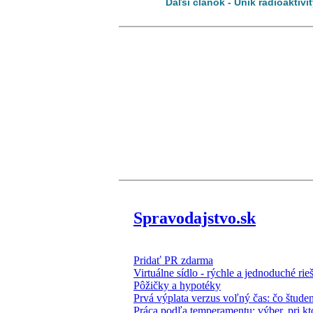
Ďaľší článok - Únik rádioaktiv