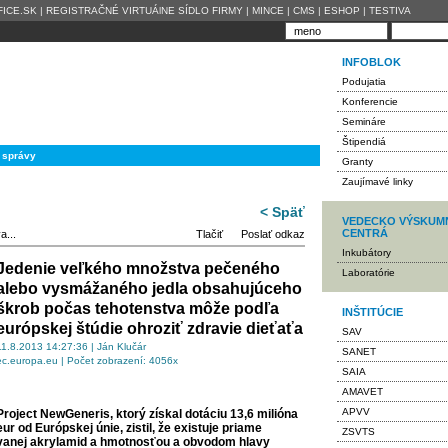
ICE.SK
|
REGISTRAČNÉ VIRTUÁlNE SÍDLO FIRMY
|
MINCE
|
CMS
|
ESHOP
|
TESTIVA
INFOBLOK
Podujatia
Konferencie
Semináre
Štipendiá
 správy
Granty
Zaujímavé linky
< Späť
VEDECKO VÝSKUM
CENTRÁ
a...
Tlačiť
Poslať odkaz
Inkubátory
Jedenie veľkého množstva pečeného
Laboratórie
alebo vysmážaného jedla obsahujúceho
škrob počas tehotenstva môže podľa
INŠTITÚCIE
európskej štúdie ohroziť zdravie dieťaťa
SAV
11.8.2013 14:27:36 | Ján Klučár
SANET
ec.europa.eu | Počet zobrazení: 4056x
SAIA
AMAVET
APVV
Project NewGeneris, ktorý získal dotáciu 13,6 milióna
eur od Európskej únie, zistil, že existuje priame
ZSVTS
vanej akrylamid a hmotnosťou a obvodom hlavy