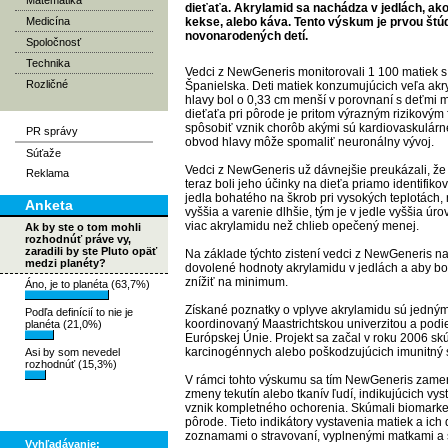
Matematika
dieťaťa. Akrylamid sa nachádza v jedlách, ako
Medicína
kekse, alebo káva. Tento výskum je prvou št
novonarodených detí.
Spoločnosť
Technika
Vedci z NewGeneris monitorovali 1 100 matiek s 
Rozličné
Španielska. Deti matiek konzumujúcich veľa akr
hlavy bol o 0,33 cm menší v porovnaní s deťmi 
dieťaťa pri pôrode je pritom výrazným rizikovým
spôsobiť vznik chorôb akými sú kardiovaskulárn
PR správy
obvod hlavy môže spomaliť neuronálny vývoj.
Súťaže
Vedci z NewGeneris už dávnejšie preukázali, že
Reklama
teraz boli jeho účinky na dieťa priamo identifikov
jedla bohatého na škrob pri vysokých teplotách, 
Anketa
vyššia a varenie dlhšie, tým je v jedle vyššia ú
viac akrylamidu než chlieb opečený menej.
Ak by ste o tom mohli
rozhodnúť práve vy,
zaradili by ste Pluto opäť
Na základe týchto zistení vedci z NewGeneris na
medzi planéty?
dovolené hodnoty akrylamidu v jedlách a aby bol
znížiť na minimum.
Áno, je to planéta (63,7%)
Získané poznatky o vplyve akrylamidu sú jedným
Podľa definícií to nie je
koordinovaný Maastrichtskou univerzitou a podie
planéta (21,0%)
Európskej Únie. Projekt sa začal v roku 2006 sk
karcinogénnych alebo poškodzujúcich imunitný s
Asi by som nevedel
rozhodnúť (15,3%)
V rámci tohto výskumu sa tím NewGeneris zamer
zmeny tekutín alebo tkanív ľudí, indikujúcich vy
vznik kompletného ochorenia. Skúmali biomarkery
pôrode. Tieto indikátory vystavenia matiek a ic
zoznamami o stravovaní, vyplnenými matkami a 
Vyhľadávanie: