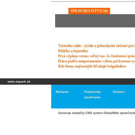
www.equark.sk
Reklama
Podmienky
Partneri
používania
Generuje
redakčný CMS systém GlobalWeb
spoločnost