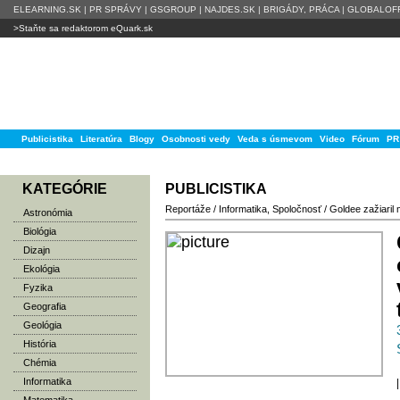
ELEARNING.SK
|
PR SPRÁVY
|
GSGROUP
|
NAJDES.SK
|
BRIGÁDY, PRÁCA
|
GLOBALOFF
>Staňte sa redaktorom eQuark.sk
Publicistika
Literatúra
Blogy
Osobnosti vedy
Veda s úsmevom
Video
Fórum
PR
KATEGÓRIE
PUBLICISTIKA
Reportáže
/
Informatika
,
Spoločnosť
/
Goldee zažiaril 
Astronómia
Biológia
Dizajn
Ekológia
Fyzika
Geografia
Geológia
História
Chémia
Informatika
|