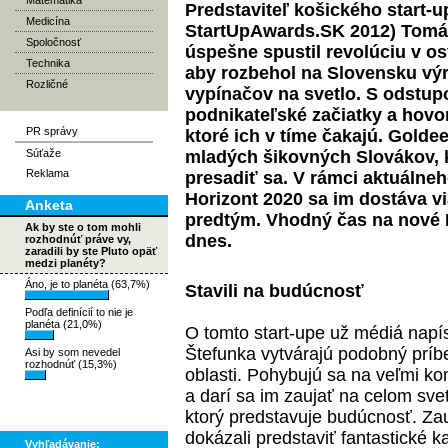
Matematika
Predstaviteľ košického start-
Medicína
StartUpAwards.SK
2012) Tomá
Spoločnosť
úspešne spustil revolúciu v os
Technika
aby rozbehol na Slovensku výr
Rozličné
vypínačov na svetlo. S odstup
podnikateľské začiatky a hovo
PR správy
ktoré ich v tíme čakajú. Golde
Súťaže
mladých šikovných Slovákov, 
Reklama
presadiť sa. V rámci aktuáln
Horizont 2020
sa im dostáva via
Anketa
predtým. Vhodný čas na nové I
Ak by ste o tom mohli
dnes.
rozhodnúť práve vy,
zaradili by ste Pluto opäť
medzi planéty?
Áno, je to planéta (63,7%)
Stavili na budúcnosť
Podľa definícií to nie je
planéta (21,0%)
O tomto start-upe už médiá napís
Štefunka vytvárajú podobný prí
Asi by som nevedel
rozhodnúť (15,3%)
oblasti. Pohybujú sa na veľmi ko
a darí sa im zaujať na celom sv
ktorý predstavuje budúcnosť. Zauj
dokázali predstaviť fantastické k
Vyhľadávanie: