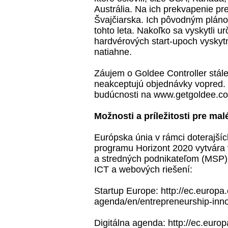
Austrália. Na ich prekvapenie pre
Švajčiarska. Ich pôvodným plán
tohto leta. Nakoľko sa vyskytli ur
hardvérových start-upoch vyskyt
natiahne.
Záujem o Goldee Controller stál
neakceptujú objednávky vopred. P
budúcnosti na
www.getgoldee.c
Možnosti a príležitosti pre ma
Európska únia v rámci doterajšíc
programu
Horizont 2020
vytvára 
a stredných podnikateľom (MSP) 
ICT a webových riešení:
Startup Europe:
http://ec.europa.
agenda/en/entrepreneurship-inno
Digitálna agenda:
http://ec.europ