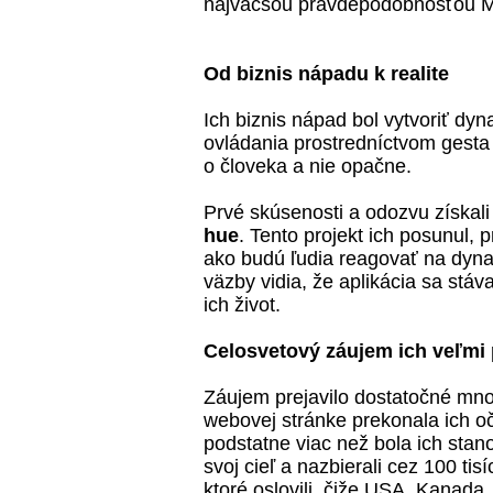
najväčšou pravdepodobnosťou Ma
Od biznis nápadu k realite
Ich biznis nápad bol vytvoriť dy
ovládania prostredníctvom gesta 
o človeka a nie opačne.
Prvé skúsenosti a odozvu získali
hue
. Tento projekt ich posunul,
ako budú ľudia reagovať na dyna
väzby vidia, že aplikácia sa st
ich život.
Celosvetový záujem ich veľmi 
Záujem prejavilo dostatočné mno
webovej stránke prekonala ich o
podstatne viac než bola ich stan
svoj cieľ a nazbierali cez 100 tis
ktoré oslovili, čiže USA, Kanada