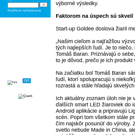
výborné výsledky.
Rozšírené vyhľadávanie
Faktorom na úspech sú skvelí 
Start-up Goldee doslova žiaril m
„Našim cieľom a najťažšou výzvo
tých najlepších ľudí. Je to niečo
Tomáš Baran
. Priznávajú o sebe,
to je dôvod, prečo je ich produkt
Na začiatku bol Tomáš Baran sám
ľudí, ktorí spolupracujú s niekoľk
rozrastá a stále hľadajú skvelých
Ich aktuálny zoznam úloh nie je v
ďalších smart LED žiaroviek do ic
Android aplikácie a pripravujú Li
scén. Popri tom všetkom stále pra
čím najskôr posunúť do výroby. 
svetlo nebude Made in China, ale