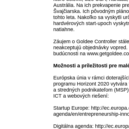
Austrália. Na ich prekvapenie pre
Švajčiarska. Ich pôvodným plán
tohto leta. Nakoľko sa vyskytli ur
hardvérových start-upoch vyskyt
natiahne.
Záujem o Goldee Controller stál
neakceptujú objednávky vopred. P
budúcnosti na
www.getgoldee.c
Možnosti a príležitosti pre ma
Európska únia v rámci doterajšíc
programu
Horizont 2020
vytvára 
a stredných podnikateľom (MSP) 
ICT a webových riešení:
Startup Europe:
http://ec.europa.
agenda/en/entrepreneurship-inno
Digitálna agenda:
http://ec.europ