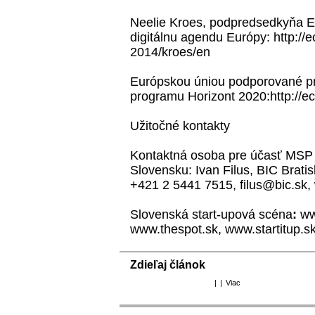
Neelie Kroes, podpredsedkyňa E
digitálnu agendu Európy:
http:/
2014/kroes/en
Európskou úniou podporované p
programu Horizont 2020:
http://
Užitočné kontakty
Kontaktná osoba pre účasť MSP 
Slovensku: Ivan Filus, BIC Bratis
+421 2 5441 7515, filus@bic.sk,
Slovenská start-upová scéna
:
ww
www.thespot.sk
,
www.startitup.s
Zdieľaj článok
|
|
Viac