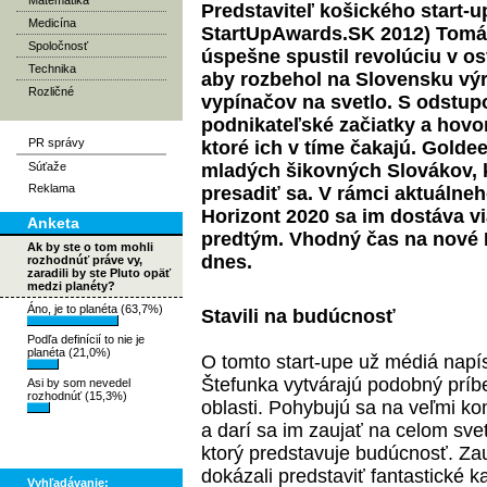
Matematika
Predstaviteľ košického start-
Medicína
StartUpAwards.SK
2012) Tomá
Spoločnosť
úspešne spustil revolúciu v os
Technika
aby rozbehol na Slovensku výr
Rozličné
vypínačov na svetlo. S odstup
podnikateľské začiatky a hovo
PR správy
ktoré ich v tíme čakajú. Golde
Súťaže
mladých šikovných Slovákov, 
Reklama
presadiť sa. V rámci aktuáln
Horizont 2020
sa im dostáva via
Anketa
predtým. Vhodný čas na nové I
Ak by ste o tom mohli
dnes.
rozhodnúť práve vy,
zaradili by ste Pluto opäť
medzi planéty?
Áno, je to planéta (63,7%)
Stavili na budúcnosť
Podľa definícií to nie je
planéta (21,0%)
O tomto start-upe už médiá napís
Štefunka vytvárajú podobný prí
Asi by som nevedel
rozhodnúť (15,3%)
oblasti. Pohybujú sa na veľmi ko
a darí sa im zaujať na celom sv
ktorý predstavuje budúcnosť. Zauj
dokázali predstaviť fantastické k
Vyhľadávanie: