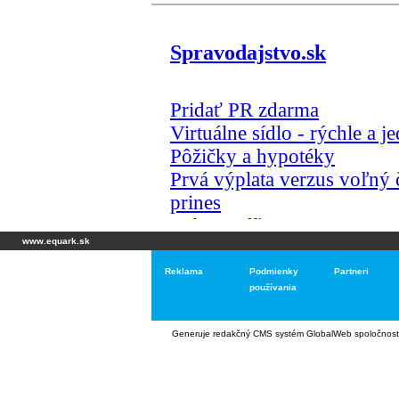
www.equark.sk
Reklama
Podmienky
Partneri
používania
Generuje
redakčný CMS systém GlobalWeb
spoločnost