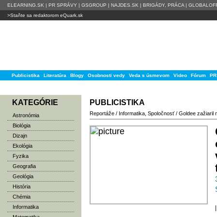
ELEARNING.SK
|
PR SPRÁVY
|
GSGROUP
|
NAJDES.SK
|
BRIGÁDY, PRÁCA
|
GLOBALOFF
>Staňte sa redaktorom eQuark.sk
Publicistika
Literatúra
Blogy
Osobnosti vedy
Veda s úsmevom
Video
Fórum
PR
KATEGÓRIE
PUBLICISTIKA
Reportáže
/
Informatika
,
Spoločnosť
/
Goldee zažiaril 
Astronómia
Biológia
Dizajn
Ekológia
Fyzika
Geografia
Geológia
História
Chémia
Informatika
|