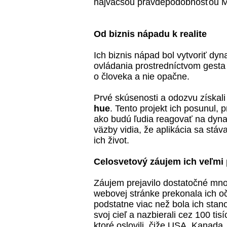
najväčšou pravdepodobnosťou Ma
Od biznis nápadu k realite
Ich biznis nápad bol vytvoriť dy
ovládania prostredníctvom gesta 
o človeka a nie opačne.
Prvé skúsenosti a odozvu získali
hue
. Tento projekt ich posunul,
ako budú ľudia reagovať na dyna
väzby vidia, že aplikácia sa st
ich život.
Celosvetový záujem ich veľmi 
Záujem prejavilo dostatočné mno
webovej stránke prekonala ich o
podstatne viac než bola ich stan
svoj cieľ a nazbierali cez 100 tis
ktoré oslovili, čiže USA, Kanada