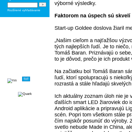
výborné výsledky.
Rozšírené vyhľadávanie
Faktorom na úspech sú skvelí 
Start-up Goldee doslova žiaril m
„Našim cieľom a najťažšou výzvo
tých najlepších ľudí. Je to niečo
Tomáš Baran
. Priznávajú o sebe,
to je dôvod, prečo je ich produkt
Na začiatku bol Tomáš Baran sám
ľudí, ktorí spolupracujú s niekoľk
rozrastá a stále hľadajú skvelých
Ich aktuálny zoznam úloh nie je v
ďalších smart LED žiaroviek do ic
Android aplikácie a pripravujú Li
scén. Popri tom všetkom stále pra
čím najskôr posunúť do výroby. 
svetlo nebude Made in China, ale