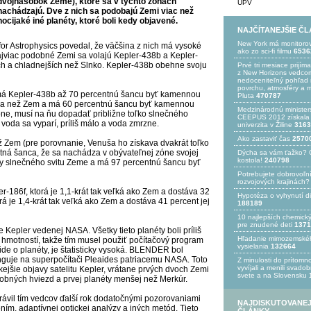
dvojnásobok Zeme), ktoré sa v týchto zónach
UPV
nachádzajú. Dve z nich sa podobajú Zemi viac než
hocijaké iné planéty, ktoré boli kedy objavené.
NAJČÍTANEJŠIE Č
New York má monitoro
or Astrophysics povedal, že väčšina z nich má vysoké
ako zo sci-fi filmu
6536
jviac podobné Zemi sa volajú Kepler-438b a Kepler-
ch a chladnejších než Slnko. Kepler-438b obehne svoju
Prvé tri mesiace prijím
z New Horizons vedcom
nedoceniteľný pohľad n
povrchu, atmosféry a 
má Kepler-438b až 70 percentnú šancu byť kamennou
Pluta
470787
äčšia než Zem a má 60 percentnú šancu byť kamennou
Medzinárodnú minister
óne, musí na ňu dopadať približne toľko slnečného
CEEPUS 2012 získala Ž
 voda sa vyparí, príliš málo a voda zmrzne.
univerzita v Žiline
3163
Ako zastaviť čas
2570
ž Zem (pre porovnanie, Venuša ho získava dvakrát toľko
ntná šanca, že sa nachádza v obývateľnej zóne svojej
Dýcha sa vám ťažko? 
kostola!
240798
iny slnečného svitu Zeme a má 97 percentnú šancu byť
Potrebujet​e dobrovoľn
rozvojovýc​h krajinách?
r-186f, ktorá je 1,1-krát tak veľká ako Zem a dostáva 32
Hypotéza o vyhynutí d
á je 1,4-krát tak veľká ako Zem a dostáva 41 percent jej
188189
10 najlepších chemick
pre znudené deti
1371
Kepler vedenej NASA. Všetky tieto planéty boli príliš
Hľadanie mimozemské
 hmotností, takže tím musel použiť počítačový program
vysielania
132664
e o planéty, je štatisticky vysoká. BLENDER bol
nguje na superpočítači Pleaides patriacemu NASA. Toto
Z minulosti do prítomno
vyvíjali a menili svado
ckejšie objavy satelitu Kepler, vrátane prvých dvoch Zemi
svete a na Slovensku
obných hviezd a prvej planéty menšej než Merkúr.
vil tím vedcov ďalší rok dodatočnými pozorovaniami
NAJDISKUTOVANEJ
ním, adaptívnej optickej analýzy a iných metód. Tieto