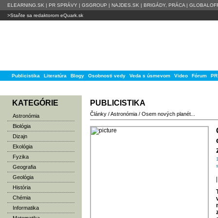
ELEARNING.SK
|
PR SPRÁVY
|
GSGROUP
|
NAJDES.SK
|
BRIGÁDY, PRÁCA
|
GLOBALOFF
>Staňte sa redaktorom eQuark.sk
Publicistika
Literatúra
Blogy
Osobnosti vedy
Veda s úsmevom
Video
Fórum
PR
KATEGÓRIE
PUBLICISTIKA
Články
/
Astronómia
/
Osem nových planét...
Astronómia
Biológia
Dizajn
Ekológia
Fyzika
Geografia
Geológia
|
História
Chémia
Informatika