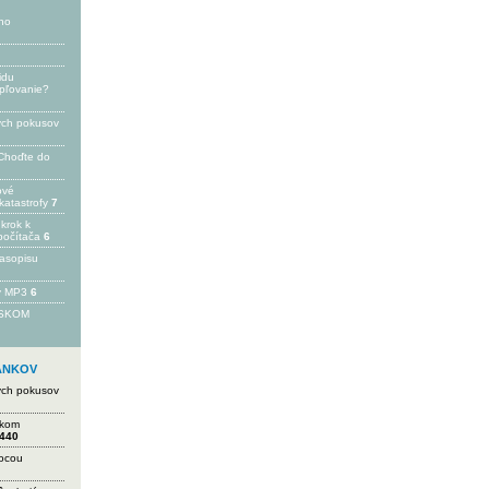
ho
idu
epľovanie?
ých pokusov
Choďte do
ové
katastrofy
7
 krok k
počítača
6
časopisu
 v MP3
6
FSKOM
LÁNKOV
ých pokusov
ikom
440
mocou