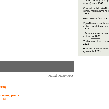
Zradné pohyby oka sp
optický klam
1366
Chemici urobili dôležitý
vzniku molekulárneho 
1347
Ako zastaviť čas
1335
Vyrieši zmrazovanie ox
uhličitého globálne ot
1324
Záhada Napoleonovej 
vyriešená
1321
Vtákopysk žil už s din
1319
Hľadanie mimozemské
vysielania
1263