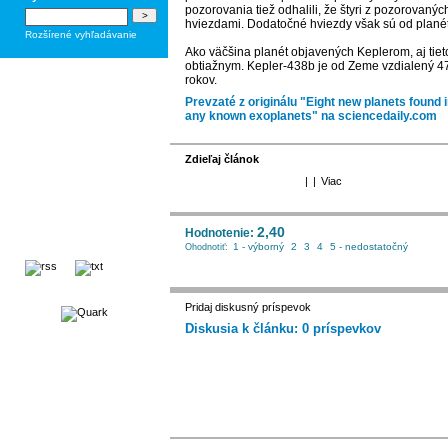
pozorovania tiež odhalili, že štyri z pozorovaný
hviezdami. Dodatočné hviezdy však sú od planét 
Rozšírené vyhľadávanie
Ako väčšina planét objavených Keplerom, aj tiet
obtiažnym. Kepler-438b je od Zeme vzdialený 47
rokov.
Prevzaté z originálu "Eight new planets found i
any known exoplanets" na sciencedaily.com
Zdieľaj článok
|
|
Viac
2,40
Hodnotenie:
1 - výborný
2
3
4
5 - nedostatočný
Ohodnotiť:
Pridaj diskusný príspevok
Diskusia k článku: 0 príspevkov