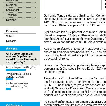
Matematika
Medicína
Spoločnosť
Technika
Guillermo Torres z Harvard-Smithsonian Center f
šance byť kamennými planétami. Dve planéty na
Rozličné
442b. Obe obiehajú červených trpaslíkov menší
hviezdu za 35 dní a Kepler-442b za 112 dní.
PR správy
S priemerom len o 12 percent väčším než Zem 
planétou. Kepler-442b je približne o tretinu v
Súťaže
planétou. Ak má byť exoplanéta v obývateľnej z
Reklama
svetla, koľko dopadá na Zem. Príliš veľa svetla a
Anketa
Kepler-438b získava o 40 percent viac svetla ne
ako Zem) a tím vedcov vypočítal, že je 70 perce
Ak by ste o tom mohli
hviezdy. Kepler-442b získava približne dve tret
rozhodnúť práve vy,
v obývateľnej zóne.
zaradili by ste Pluto opäť
medzi planéty?
Doteraz boli Zemi najviac podobné planéty Keple
Áno, je to planéta (63,7%)
percent slnečného svetla Zeme a Kepler-62f, ktor
slnečného svitu.
Podľa definícií to nie je
planéta (21,0%)
Tím vedcov skúmal kandidátov na planéty z misie 
malé na potvrdenie prostredníctvom merania ich
Asi by som nevedel
BLENDER na zistenie, že pravdepodobnosť, že id
rozhodnúť (15,3%)
vyvinutý Torresom a Francoisom Fressinom a fu
je tá istá metóda, ktorá bola použitá na najikoni
podobných planét obiehajúcich okolo Slnku pod
Po dokončení analýzy programom BLENDER, strá
prostredníctvom spektroskopie s vysokým rozlíše
Vyhľadávanie: