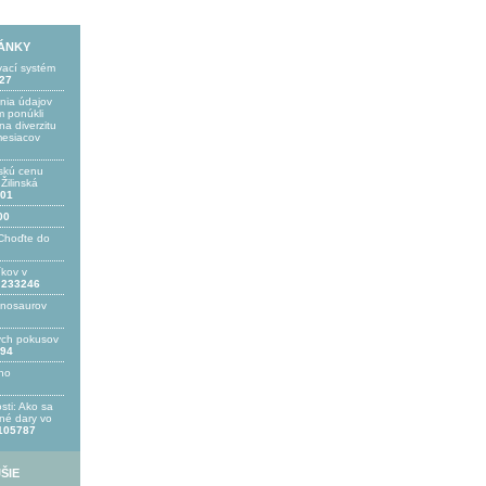
LÁNKY
vací systém
27
ania údajov
 ponúkli
a diverzitu
mesiacov
skú cenu
ilinská
01
00
Choďte do
íkov v
233246
inosaurov
ých pokusov
94
ho
sti: Ako sa
bné dary vo
105787
ŠIE