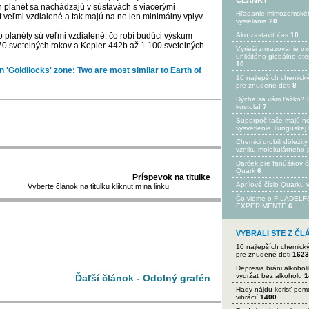
ČLÁNKY
ch planét sa nachádzajú v sústavách s viacerými
Hľadanie mimozemské
veľmi vzdialené a tak majú na ne len minimálny vplyv.
vysielania
20
o planéty sú veľmi vzdialené, čo robí budúci výskum
Ako zastaviť čas
10
0 svetelných rokov a Kepler-442b až 1 100 svetelných
Vyrieši zmrazovanie ox
uhličitého globálne ot
10
n 'Goldilocks' zone: Two are most similar to Earth of
10 najlepších chemick
pre znudené deti
8
Dýcha sa vám ťažko? 
kostola!
7
Superpočítače majú n
vysvetlenie Tunguskej 
Chemici urobili dôležitý
vzniku molekulárneho 
Darček pre fanúšikov 
Quark
6
Príspevok na titulke
Aprílové číslo Quarku
Vyberte článok na titulku kliknutím na linku
Čo vieme o FILADEL
EXPERIMENTE
6
VYBRALI STE Z Č
10 najlepších chemick
pre znudené deti
1623
Depresia bráni alkohol
vydržať bez alkoholu
1
Ďaľší článok - Odolný grafén
Hady nájdu korisť po
vibrácií
1400