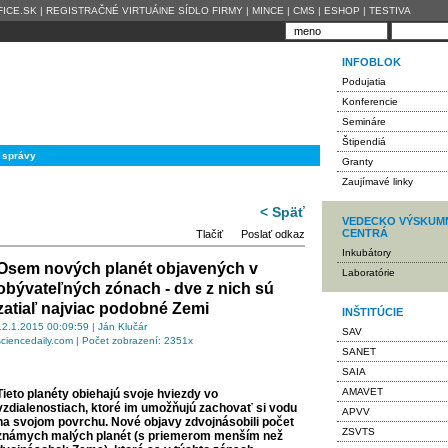
ICE.SK
|
REGISTRAČNÉ VIRTUÁlNE SÍDLO FIRMY
|
MINCE
|
CMS
|
ESHOP
|
TESTIVA
INFOBLOK
Podujatia
Konferencie
Semináre
Štipendiá
 správy
Granty
Zaujímavé linky
< Späť
VEDECKO VÝSKUM
CENTRÁ
Tlačiť
Poslať odkaz
Inkubátory
Osem nových planét objavených v
Laboratórie
obývateľných zónach - dve z nich sú
zatiaľ najviac podobné Zemi
INŠTITÚCIE
12.1.2015 00:09:59 | Ján Klučár
SAV
sciencedaily.com | Počet zobrazení: 2351x
SANET
SAIA
AMAVET
Tieto planéty obiehajú svoje hviezdy vo
vzdialenostiach, ktoré im umožňujú zachovať si vodu
APVV
na svojom povrchu. Nové objavy zdvojnásobili počet
ZSVTS
známych malých planét (s priemerom menším než