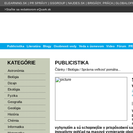
ELEARNING.SK
|
PR SPRÁVY
|
GSGROUP
|
NAJDES.SK
|
BRIGÁDY, PRÁCA
|
GLOBALOFF
>Staňte sa redaktorom eQuark.sk
Publicistika
Literatúra
Blogy
Osobnosti vedy
Veda s úsmevom
Video
Fórum
PR
KATEGÓRIE
PUBLICISTIKA
Články
/
Biológia
/
Správna veľkosť pomáha...
Astronómia
Biológia
Dizajn
Ekológia
Fyzika
Geografia
|
Geológia
História
Chémia
Informatika
vyhynutím a sú schopnejšie v prispôsobení s
inovatívny pohľad na masové vymieranie obojž