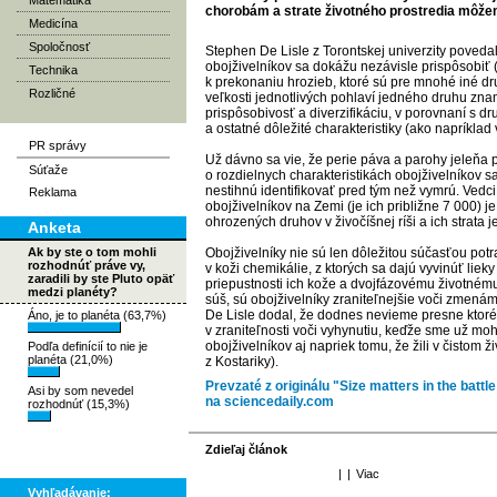
Matematika
chorobám a strate životného prostredia môže
Medicína
Spoločnosť
Stephen De Lisle z Torontskej univerzity poved
obojživelníkov sa dokážu nezávisle prispôsobiť
Technika
k prekonaniu hrozieb, ktoré sú pre mnohé iné d
Rozličné
veľkosti jednotlivých pohlaví jedného druhu zn
prispôsobivosť a diverzifikáciu, v porovnaní s d
a ostatné dôležité charakteristiky (ako napríklad
PR správy
Už dávno sa vie, že perie páva a parohy jeleňa
Súťaže
o rozdielnych charakteristikách obojživelníkov s
nestihnú identifikovať pred tým než vymrú. Vedc
Reklama
obojživelníkov na Zemi (je ich približne 7 000) 
ohrozených druhov v živočíšnej ríši a ich strata 
Anketa
Ak by ste o tom mohli
Obojživelníky nie sú len dôležitou súčasťou potr
rozhodnúť práve vy,
v koži chemikálie, z ktorých sa dajú vyvinúť liek
zaradili by ste Pluto opäť
priepustnosti ich kože a dvojfázovému životnému
medzi planéty?
súš, sú obojživelníky zraniteľnejšie voči zmenám
De Lisle dodal, že dodnes nevieme presne ktoré 
Áno, je to planéta (63,7%)
v zraniteľnosti voči vyhynutiu, keďže sme už moh
obojživelníkov aj napriek tomu, že žili v čistom 
Podľa definícií to nie je
planéta (21,0%)
z Kostariky).
Prevzaté z originálu "Size matters in the battl
Asi by som nevedel
na sciencedaily.com
rozhodnúť (15,3%)
Zdieľaj článok
|
|
Viac
Vyhľadávanie: