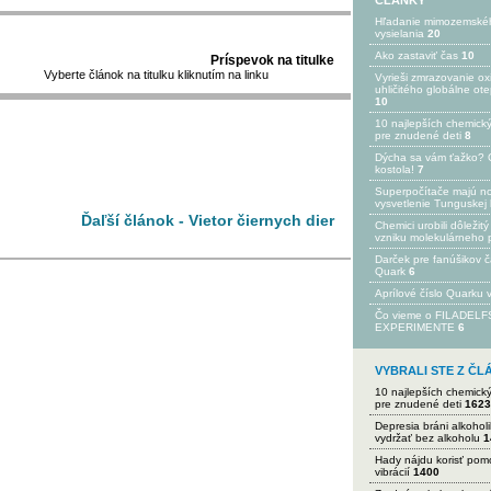
ČLÁNKY
Hľadanie mimozemské
vysielania
20
Ako zastaviť čas
10
Príspevok na titulke
Vyberte článok na titulku kliknutím na linku
Vyrieši zmrazovanie ox
uhličitého globálne ot
10
10 najlepších chemick
pre znudené deti
8
Dýcha sa vám ťažko? 
kostola!
7
Superpočítače majú n
vysvetlenie Tunguskej 
Ďaľší článok - Vietor čiernych dier
Chemici urobili dôležitý
vzniku molekulárneho 
Darček pre fanúšikov 
Quark
6
Aprílové číslo Quarku
Čo vieme o FILADEL
EXPERIMENTE
6
VYBRALI STE Z Č
10 najlepších chemick
pre znudené deti
1623
Depresia bráni alkohol
vydržať bez alkoholu
1
Hady nájdu korisť po
vibrácií
1400