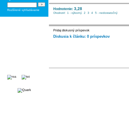
3,28
Hodnotenie:
Rozšírené vyhľadávanie
1 - výborný
2
3
4
5 - nedostatočný
Ohodnotiť:
Pridaj diskusný príspevok
Diskusia k článku: 0 príspevkov