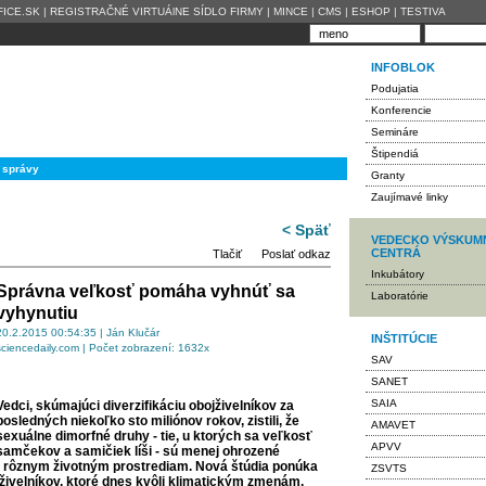
ICE.SK
|
REGISTRAČNÉ VIRTUÁlNE SÍDLO FIRMY
|
MINCE
|
CMS
|
ESHOP
|
TESTIVA
INFOBLOK
Podujatia
Konferencie
Semináre
Štipendiá
 správy
Granty
Zaujímavé linky
< Späť
VEDECKO VÝSKUM
CENTRÁ
Tlačiť
Poslať odkaz
Inkubátory
Správna veľkosť pomáha vyhnúť sa
Laboratórie
vyhynutiu
20.2.2015 00:54:35 | Ján Klučár
INŠTITÚCIE
sciencedaily.com | Počet zobrazení: 1632x
SAV
SANET
SAIA
Vedci, skúmajúci diverzifikáciu obojživelníkov za
posledných niekoľko sto miliónov rokov, zistili, že
AMAVET
sexuálne dimorfné druhy - tie, u ktorých sa veľkosť
APVV
samčekov a samičiek líši - sú menej ohrozené
a rôznym životným prostrediam. Nová štúdia ponúka
ZSVTS
ivelníkov, ktoré dnes kvôli klimatickým zmenám,