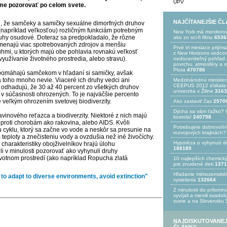
UPV
me pozorovať po celom svete.
NAJČÍTANEJŠIE Č
al, že samčeky a samičky sexuálne dimorfných druhov
 (napríklad veľkosťou) rozličným funkciám potrebným
New York má monitoro
ruhy osudové. Doteraz sa predpokladalo, že rôzne
ako zo sci-fi filmu
6536
amenajú viac spotrebovaných zdrojov a menšiu
Prvé tri mesiace prijím
ruhmi, u ktorých majú obe pohlavia rovnakú veľkosť
z New Horizons vedcom
 využívanie životného prostredia, alebo stravu).
nedoceniteľný pohľad n
povrchu, atmosféry a 
Pluta
470786
 pomáhajú samčekom v hľadaní si samičky, avšak
a toho mnoho nevie. Viaceré ich druhy vedci ani
Medzinárodnú minister
CEEPUS 2012 získala Ž
i odhadujú, že 30 až 40 percent zo všetkých druhov
univerzita v Žiline
3163
je v súčasnosti ohrozených. To je najväčšie percento
je veľkým ohrozením svetovej biodiverzity.
Ako zastaviť čas
2570
Dýcha sa vám ťažko? 
avinového reťazca a biodiverzity. Niektoré z nich majú
kostola!
240798
y proti chorobám ako rakovina, alebo AIDS. Kvôli
Potrebujet​e dobrovoľn
 cyklu, ktorý sa začne vo vode a neskôr sa presunie na
rozvojovýc​h krajinách?
 teploty a znečisteniu vody a ovzdušia než iné živočíchy.
Hypotéza o vyhynutí d
charakteristiky obojživelníkov hrajú úlohu
188189
li v minulosti pozorovať ako vyhynuli druhy
životnom prostredí (ako napríklad Ropucha zlatá
10 najlepších chemick
pre znudené deti
1371
Hľadanie mimozemské
e to adapt to diverse environments, avoid extinction"
vysielania
132664
Z minulosti do prítomno
vyvíjali a menili svado
svete a na Slovensku
NAJDISKUTOVANEJ