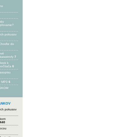
ho
idu
epľovanie?
ých pokusov
Choďte do
ové
katastrofy
7
 krok k
počítača
6
časopisu
 v MP3
6
FSKOM
LÁNKOV
ých pokusov
ikom
440
mocou