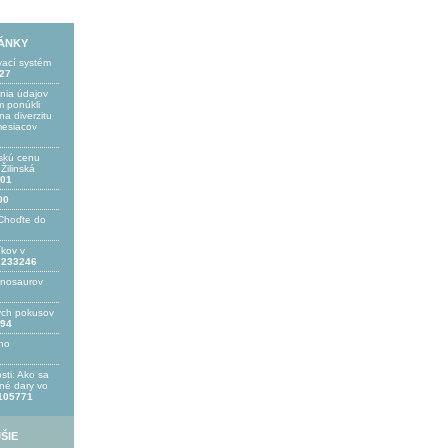
LÁNKY
vací systém
27
ania údajov
 ponúkli
a diverzitu
mesiacov
skú cenu
ilinská
01
00
Choďte do
íkov v
233246
inosaurov
ých pokusov
94
ho
sti: Ako sa
bné dary vo
105771
ŠIE