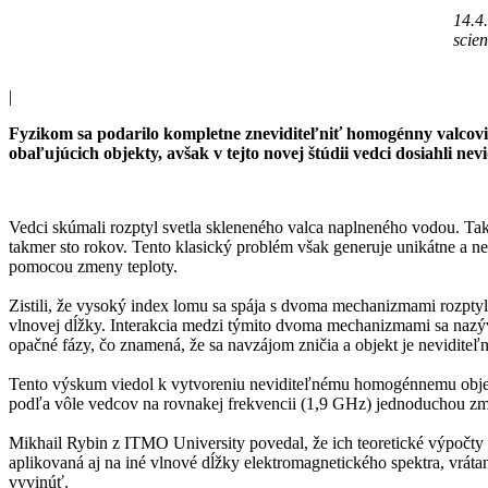
14.4
scie
|
Fyzikom sa podarilo kompletne zneviditeľniť homogénny valcovitý
obaľujúcich objekty, avšak v tejto novej štúdii vedci dosiahli 
Vedci skúmali rozptyl svetla skleneného valca naplneného vodou. Ta
takmer sto rokov. Tento klasický problém však generuje unikátne a ne
pomocou zmeny teploty.
Zistili, že vysoký index lomu sa spája s dvoma mechanizmami rozptylu
vlnovej dĺžky. Interakcia medzi týmito dvoma mechanizmami sa naz
opačné fázy, čo znamená, že sa navzájom zničia a objekt je neviditeľ
Tento výskum viedol k vytvoreniu neviditeľnému homogénnemu objektu
podľa vôle vedcov na rovnakej frekvencii (1,9 GHz) jednoduchou zme
Mikhail Rybin z ITMO University povedal, že ich teoretické výpočty
aplikovaná aj na iné vlnové dĺžky elektromagnetického spektra, vráta
vyvinúť.