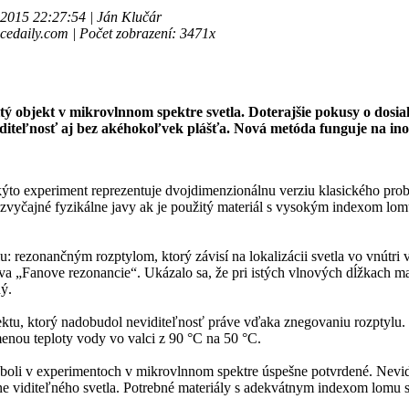
.2015 22:27:54 | Ján Klučár
ncedaily.com | Počet zobrazení: 3471x
 objekt v mikrovlnnom spektre svetla. Doterajšie pokusy o dosiah
neviditeľnosť aj bez akéhokoľvek plášťa. Nová metóda funguje na i
kýto experiment reprezentuje dvojdimenzionálnu verziu klasického pro
zvyčajné fyzikálne javy ak je použitý materiál s vysokým indexom lomu.
: rezonančným rozptylom, ktorý závisí na lokalizácii svetla vo vnútri 
ýva „Fanove rezonancie“. Ukázalo sa, že pri istých vlnových dĺžkac
ný.
, ktorý nadobudol neviditeľnosť práve vďaka znegovaniu rozptylu. Ešt
nou teploty vody vo valci z 90 °C na 50 °C.
 boli v experimentoch v mikrovlnnom spektre úspešne potvrdené. Nevid
ne viditeľného svetla. Potrebné materiály s adekvátnym indexom lomu sú