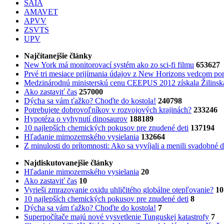
SAIA
AMAVET
APVV
ZSVTS
UPV
Najčítanejšie články
New York má monitorovací systém ako zo sci-fi filmu
653627
Prvé tri mesiace prijímania údajov z New Horizons vedcom pon
Medzinárodnú ministerskú cenu CEEPUS 2012 získala Žilinská 
Ako zastaviť čas
257000
Dýcha sa vám ťažko? Choďte do kostola!
240798
Potrebujet​e dobrovoľníkov v rozvojovýc​h krajinách?
233246
Hypotéza o vyhynutí dinosaurov
188189
10 najlepších chemických pokusov pre znudené deti
137194
Hľadanie mimozemského vysielania
132664
Z minulosti do prítomnosti: Ako sa vyvíjali a menili svadobné 
Najdiskutovanejšie články
Hľadanie mimozemského vysielania
20
Ako zastaviť čas
10
Vyrieši zmrazovanie oxidu uhličitého globálne otepľovanie?
10
10 najlepších chemických pokusov pre znudené deti
8
Dýcha sa vám ťažko? Choďte do kostola!
7
Superpočítače majú nové vysvetlenie Tunguskej katastrofy
7