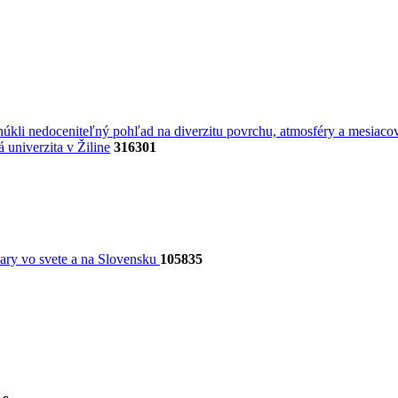
úkli nedoceniteľný pohľad na diverzitu povrchu, atmosféry a mesiacov
univerzita v Žiline
316301
dary vo svete a na Slovensku
105835