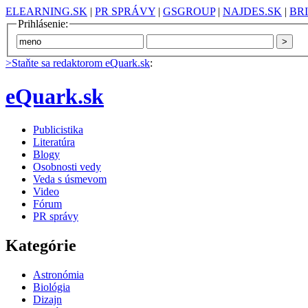
ELEARNING.SK
|
PR SPRÁVY
|
GSGROUP
|
NAJDES.SK
|
BR
Prihlásenie:
>Staňte sa redaktorom eQuark.sk
:
eQuark.sk
Publicistika
Literatúra
Blogy
Osobnosti vedy
Veda s úsmevom
Video
Fórum
PR správy
Kategórie
Astronómia
Biológia
Dizajn