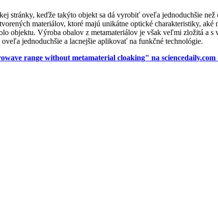
skej stránky, keďže takýto objekt sa dá vyrobiť oveľa jednoduchšie ne
vorených materiálov, ktoré majú unikátne optické charakteristiky, aké
o objektu. Výroba obalov z metamateriálov je však veľmi zložitá a s v
 oveľa jednoduchšie a lacnejšie aplikovať na funkčné technológie.
 microwave range without metamaterial cloaking" na sciencedaily.co