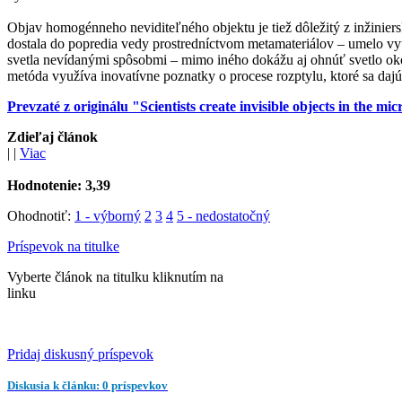
Objav homogénneho neviditeľného objektu je tiež dôležitý z inžinier
dostala do popredia vedy prostredníctvom metamateriálov – umelo vyt
svetla nevídanými spôsobmi – mimo iného dokážu aj ohnúť svetlo okol
metóda využíva inovatívne poznatky o procese rozptylu, ktoré sa dajú
Prevzaté z originálu "Scientists create invisible objects in the
Zdieľaj článok
|
|
Viac
Hodnotenie:
3,39
Ohodnotiť:
1 - výborný
2
3
4
5 - nedostatočný
Príspevok na titulke
Vyberte článok na titulku kliknutím na
linku
Pridaj diskusný príspevok
Diskusia k článku: 0 príspevkov