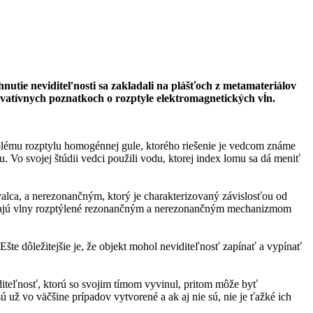
nutie neviditeľnosti sa zakladali na plášťoch z metamateriálov
novatívnych poznatkoch o rozptyle elektromagnetických vĺn.
blému rozptylu homogénnej gule, ktorého riešenie je vedcom známe
 Vo svojej štúdii vedci použili vodu, ktorej index lomu sa dá meniť
valca, a nerezonančným, ktorý je charakterizovaný závislosťou od
h majú vlny rozptýlené rezonančným a nerezonančným mechanizmom
e dôležitejšie je, že objekt mohol neviditeľnosť zapínať a vypínať
iteľnosť, ktorú so svojim tímom vyvinul, pritom môže byť
 už vo väčšine prípadov vytvorené a ak aj nie sú, nie je ťažké ich