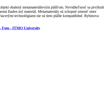
ž objekt obalený metamateriálovým plášťom. Neviditeľnosť sa prvýkrát
 nemá žiaden iný materiál. Metamateriály sú schopné zmeniť smer
iacerými technológiami nie sú tieto plášte kompatibilné. Rybinova
m - Foto - ITMO University