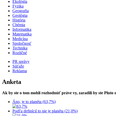
Ekológia
Fyzika
Geografia
Geológia
História
Chémia
Informatika
Matematika
Medicína
Spoločnosť
Technika
Rozličné
PR správy
Súťaže
Reklama
Anketa
Ak by ste o tom mohli rozhodnúť práve vy, zaradili by ste Pluto
Áno, je to planéta (63,7%)
Podľa definícií to nie je planéta (21,0%)