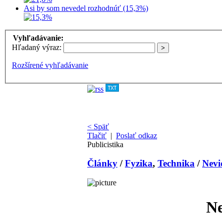
Asi by som nevedel rozhodnúť (15,3%)
Vyhľadávanie:
Hľadaný výraz:
Rozšírené vyhľadávanie
< Späť
Tlačiť
|
Poslať odkaz
Publicistika
Články
/
Fyzika
,
Technika
/
Nevi
Ne