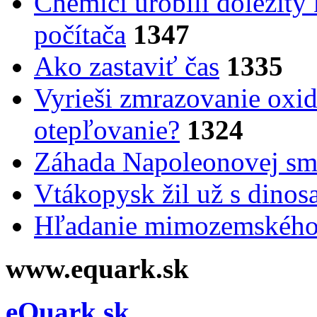
Chemici urobili dôležitý
počítača
1347
Ako zastaviť čas
1335
Vyrieši zmrazovanie oxid
otepľovanie?
1324
Záhada Napoleonovej smr
Vtákopysk žil už s dinos
Hľadanie mimozemského 
www.equark.sk
eQuark.sk