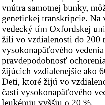
vnútra samotnej bunky, môž
genetickej transkripcie. Na
vedecký tím Oxfordskej unive
žili vo vzdialenosti do 200 
vysokonapäťového vedenia 
pravdepodobnosť ochorenia 
žijúcich vzdialenejšie ako 6
Deti, ktoré žijú vo vzdiale
časti vysokonapäťového ved
leukémiu vyššiu o 20 %.