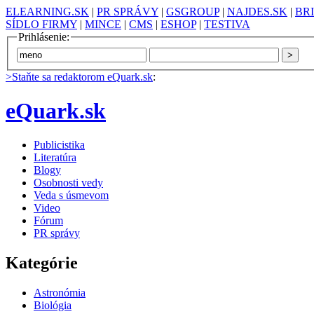
ELEARNING.SK
|
PR SPRÁVY
|
GSGROUP
|
NAJDES.SK
|
BR
SÍDLO FIRMY
|
MINCE
|
CMS
|
ESHOP
|
TESTIVA
Prihlásenie:
>Staňte sa redaktorom eQuark.sk
:
eQuark.sk
Publicistika
Literatúra
Blogy
Osobnosti vedy
Veda s úsmevom
Video
Fórum
PR správy
Kategórie
Astronómia
Biológia