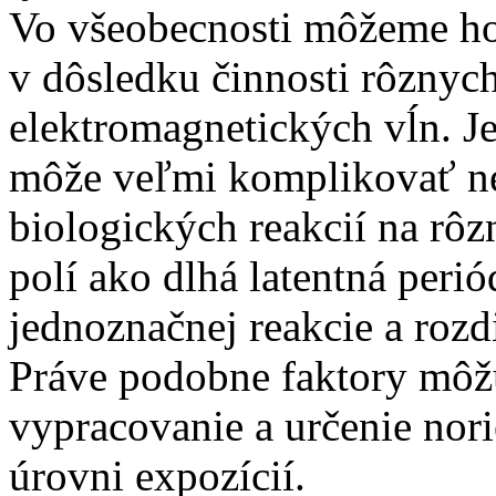
Vo všeobecnosti môžeme ho
v dôsledku činnosti rôznyc
elektromagnetických vĺn. J
môže veľmi komplikovať ne
biologických reakcií na rô
polí ako dlhá latentná perió
jednoznačnej reakcie a rozd
Práve podobne faktory môž
vypracovanie a určenie no
úrovni expozícií.