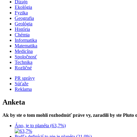
Dizajn
Ekológia
Fyzika
Geografia
Geológia
História
Chémia
Informatika
Matematika
Medicína
Spoločnosť
Technika
Rozličné
PR správy
Súťaže
Reklama
Anketa
Ak by ste o tom mohli rozhodnúť práve vy, zaradili by ste Pluto
Áno, je to planéta (63,7%)
Podľa definícií to nie je planéta (21,0%)