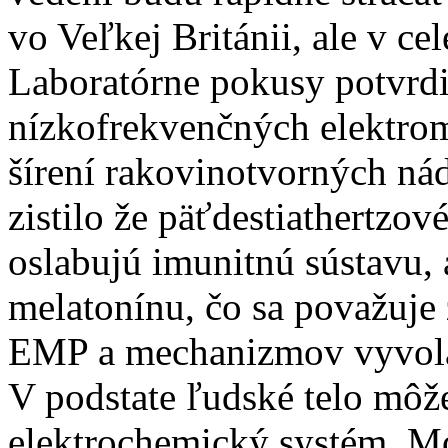
vo Veľkej Británii, ale v ce
Laboratórne pokusy potvrdi
nízkofrekvenčných elektrom
šírení rakovinotvorných ná
zistilo že päťdestiathertzov
oslabujú imunitnú sústavu,
melatonínu, čo sa považuje
EMP a mechanizmov vyvolaj
V podstate ľudské telo môž
elektrochemický systém. M