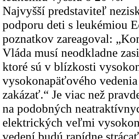
Najvyšší predstaviteľ nezis
podporu deti s leukémiou 
poznatkov zareagoval: „Ko
Vláda musí neodkladne zas
ktoré sú v blízkosti vysok
vysokonapäťového vedenia 
zakázať.“ Je viac než prav
na podobných neatraktívnych
elektrických veľmi vysok
vedení budú rapídne strácať