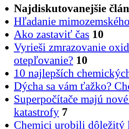
Najdiskutovanejšie člá
Hľadanie mimozemského 
Ako zastaviť čas
10
Vyrieši zmrazovanie oxid
otepľovanie?
10
10 najlepších chemickýc
Dýcha sa vám ťažko? Cho
Superpočítače majú nové
katastrofy
7
Chemici urobili dôležitý