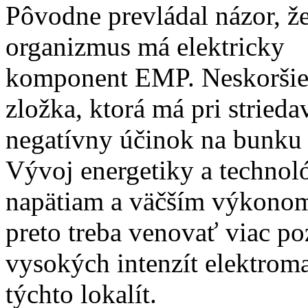
Pôvodne prevládal názor, ž
organizmus má elektricky
komponent EMP. Neskoršie s
zložka, ktorá má pri stried
negatívny účinok na bunku 
Vývoj energetiky a technol
napätiam a väčším výkonom
preto treba venovať viac p
vysokých intenzít elektroma
týchto lokalít.