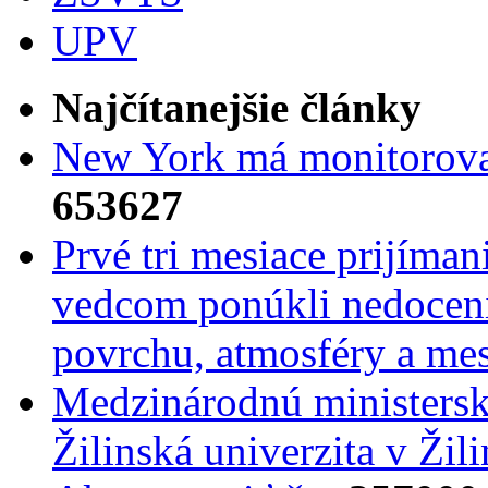
UPV
Najčítanejšie články
New York má monitorovac
653627
Prvé tri mesiace prijíma
vedcom ponúkli nedoceni
povrchu, atmosféry a mes
Medzinárodnú ministers
Žilinská univerzita v Žili