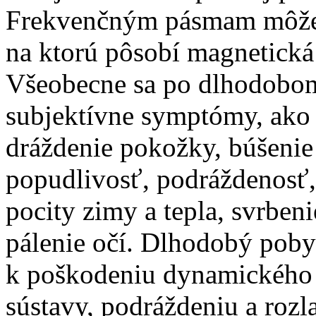
Frekvenčným pásmam môžem
na ktorú pôsobí magnetická
Všeobecne sa po dlhodobo
subjektívne symptómy, ako n
dráždenie pokožky, búšenie
popudlivosť, podráždenosť, 
pocity zimy a tepla, svrbeni
pálenie očí. Dlhodobý pob
k poškodeniu dynamického s
sústavy, podráždeniu a rozl