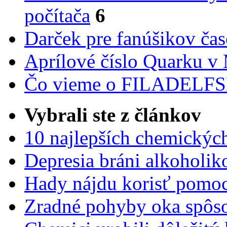
počítača
6
Darček pre fanúšikov ča
Aprílové číslo Quarku v
Čo vieme o FILADEL
Vybrali ste z článkov
10 najlepších chemickýc
Depresia bráni alkoholi
Hady nájdu korisť pomoc
Zradné pohyby oka spôs