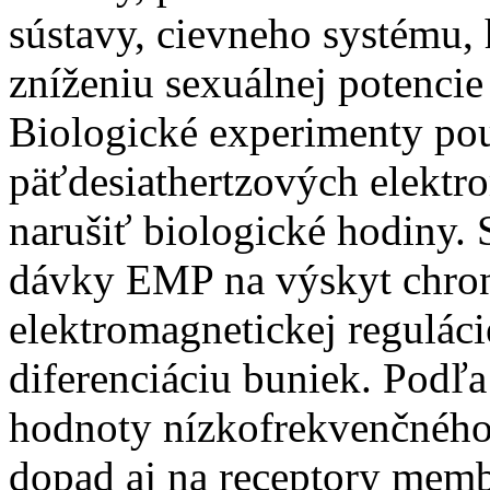
sústavy, cievneho systému
zníženiu sexuálnej potencie
Biologické experimenty pou
päťdesiathertzových elektr
narušiť biologické hodiny. 
dávky EMP na výskyt chron
elektromagnetickej reguláci
diferenciáciu buniek. Podľ
hodnoty nízkofrekvenčného
dopad aj na receptory mem