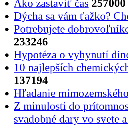
Ako zastaviť čas
257000
Dýcha sa vám ťažko? Cho
Potrebujet​e dobrovoľník
233246
Hypotéza o vyhynutí din
10 najlepších chemickýc
137194
Hľadanie mimozemského 
Z minulosti do prítomnost
svadobné dary vo svete 