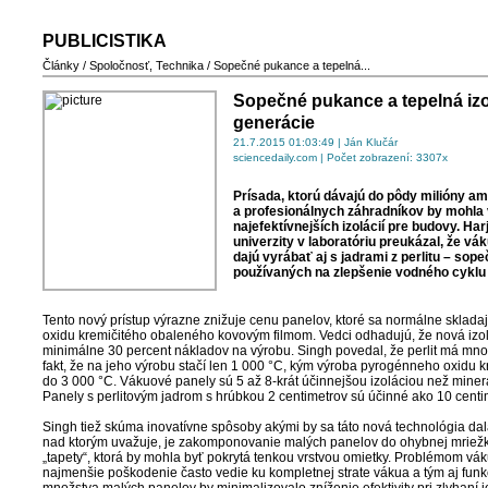
PUBLICISTIKA
Články
/
Spoločnosť
,
Technika
/
Sopečné pukance a tepelná...
Sopečné pukance a tepelná izo
generácie
21.7.2015 01:03:49 | Ján Klučár
sciencedaily.com | Počet zobrazení: 3307x
Prísada, ktorú dávajú do pôdy milióny a
a profesionálnych záhradníkov by mohla 
najefektívnejších izolácií pre budovy. Har
univerzity v laboratóriu preukázal, že vá
dajú vyrábať aj s jadrami z perlitu – so
používaných na zlepšenie vodného cyklu
Tento nový prístup výrazne znižuje cenu panelov, ktoré sa normálne sklada
oxidu kremičitého obaleného kovovým filmom. Vedci odhadujú, že nová izol
minimálne 30 percent nákladov na výrobu. Singh povedal, že perlit má mno
fakt, že na jeho výrobu stačí len 1 000 °C, kým výroba pyrogénneho oxidu kr
do 3 000 °C. Vákuové panely sú 5 až 8-krát účinnejšou izoláciou než miner
Panely s perlitovým jadrom s hrúbkou 2 centimetrov sú účinné ako 10 centi
Singh tiež skúma inovatívne spôsoby akými by sa táto nová technológia dal
nad ktorým uvažuje, je zakomponovanie malých panelov do ohybnej mriežky
„tapety“, ktorá by mohla byť pokrytá tenkou vrstvou omietky. Problémom vák
najmenšie poškodenie často vedie ku kompletnej strate vákua a tým aj funk