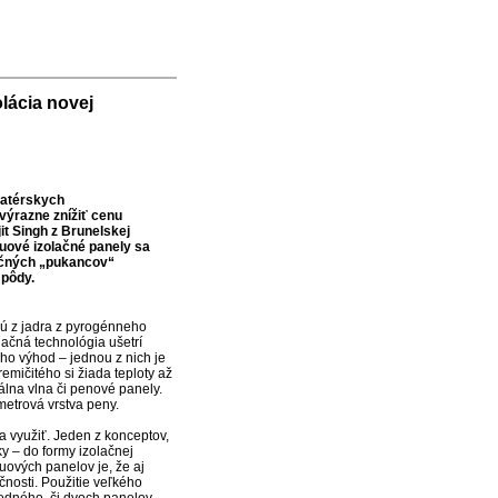
lácia novej
matérskych
výrazne znížiť cenu
jit Singh z Brunelskej
kuové izolačné panely sa
pečných „pukancov“
 pôdy.
jú z jadra z pyrogénneho
ačná technológia ušetrí
ho výhod – jednou z nich je
emičitého si žiada teploty až
álna vlna či penové panely.
metrová vrstva peny.
a využiť. Jeden z konceptov,
 – do formy izolačnej
uových panelov je, že aj
čnosti. Použitie veľkého