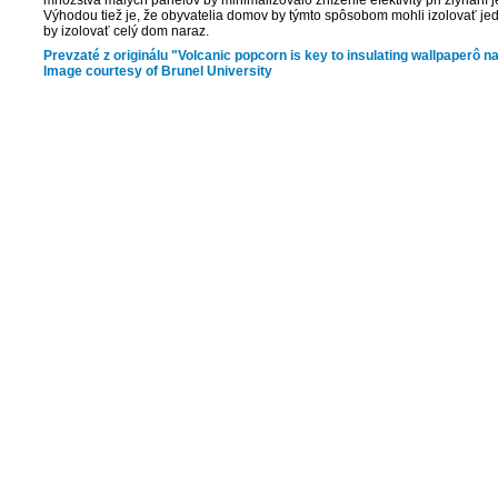
množstva malých panelov by minimalizovalo zníženie efektivity pri zlyhaní 
Výhodou tiež je, že obyvatelia domov by týmto spôsobom mohli izolovať je
by izolovať celý dom naraz.
Prevzaté z originálu "Volcanic popcorn is key to insulating wallpaperô n
Image courtesy of Brunel University