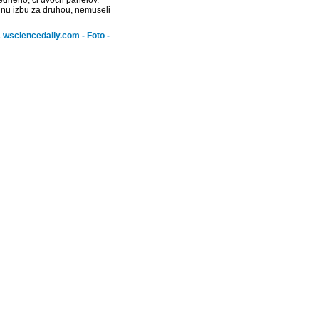
jedného, či dvoch panelov.
dnu izbu za druhou, nemuseli
a wsciencedaily.com - Foto -