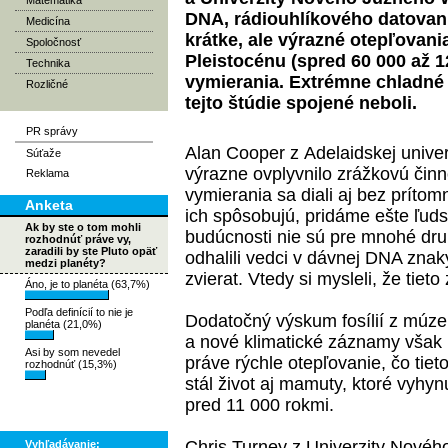
Matematika
DNA, rádiouhlíkového datovan
Medicína
krátke, ale výrazné otepľovan
Spoločnosť
Pleistocénu (spred 60 000 až 
Technika
vymierania. Extrémne chladné
Rozličné
tejto štúdie spojené neboli.
PR správy
Alan Cooper z Adelaidskej univer
Súťaže
výrazne ovplyvnilo zrážkovú činn
Reklama
vymierania sa diali aj bez prítom
Anketa
ich spôsobujú, pridáme ešte ľuds
Ak by ste o tom mohli
budúcnosti nie sú pre mnohé dru
rozhodnúť práve vy,
zaradili by ste Pluto opäť
odhalili vedci v dávnej DNA zna
medzi planéty?
zvierat. Vtedy si mysleli, že tiet
Áno, je to planéta (63,7%)
Podľa definícií to nie je
Dodatočný výskum fosílií z múze
planéta (21,0%)
a nové klimatické záznamy však u
Asi by som nevedel
práve rýchle otepľovanie, čo tie
rozhodnúť (15,3%)
stál život aj mamuty, ktoré vyhyn
pred 11 000 rokmi.
Chris Turney z Univerzity Novéh
Vyhľadávanie: