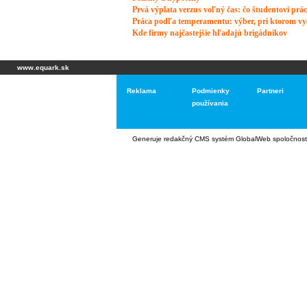
www.equark.sk
Reklama
Podmienky
Partneri
používania
Generuje
redakčný CMS systém GlobalWeb
spoločnost