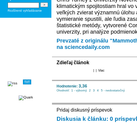
klimatickým spojitostiam hral vo
Rozšírené vyhľadávanie
veľkých zvierat významnú úlohu 
vymieranie spustili, ale ľudia z
štatistické metódy, vytvorené 
univerzity, pri analýze podmieno
Prevzaté z originálu "Mammoth
na sciencedaily.com
Zdieľaj článok
|
|
Viac
3,36
Hodnotenie:
1 - výborný
2
3
4
5 - nedostatočný
Ohodnotiť:
Pridaj diskusný príspevok
Diskusia k článku: 0 príspe