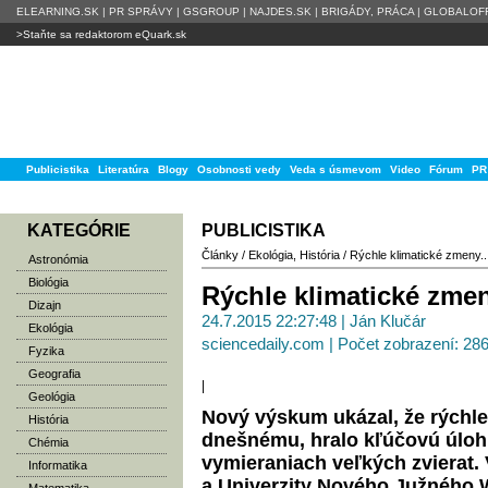
ELEARNING.SK
|
PR SPRÁVY
|
GSGROUP
|
NAJDES.SK
|
BRIGÁDY, PRÁCA
|
GLOBALOFF
>Staňte sa redaktorom eQuark.sk
Publicistika
Literatúra
Blogy
Osobnosti vedy
Veda s úsmevom
Video
Fórum
PR
KATEGÓRIE
PUBLICISTIKA
Články
/
Ekológia
,
História
/
Rýchle klimatické zmeny..
Astronómia
Biológia
Rýchle klimatické zme
Dizajn
24.7.2015 22:27:48 | Ján Klučár
Ekológia
sciencedaily.com | Počet zobrazení: 28
Fyzika
Geografia
|
Geológia
Nový výskum ukázal, že rýchl
História
dnešnému, hralo kľúčovú úlo
Chémia
vymieraniach veľkých zvierat. 
Informatika
a Univerzity Nového Južného W