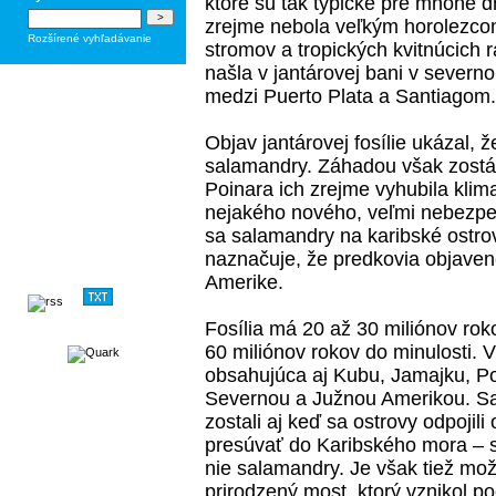
ktoré sú tak typické pre mnohé 
zrejme nebola veľkým horolezcom
Rozšírené vyhľadávanie
stromov a tropických kvitnúcich ra
našla v jantárovej bani v sever
medzi Puerto Plata a Santiagom.
Objav jantárovej fosílie ukázal, ž
salamandry. Záhadou však zostáv
Poinara ich zrejme vyhubila klima
nejakého nového, veľmi nebezpeč
sa salamandry na karibské ostrovy
naznačuje, že predkovia objavene
Amerike.
Fosília má 20 až 30 miliónov rok
60 miliónov rokov do minulosti. V
obsahujúca aj Kubu, Jamajku, Por
Severnou a Južnou Amerikou. Sa
zostali aj keď sa ostrovy odpojili
presúvať do Karibského mora – 
nie salamandry. Je však tiež mož
prirodzený most, ktorý vznikol p