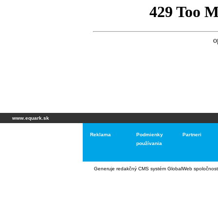
www.equark.sk
Reklama
Podmienky
Partneri
používania
Generuje
redakčný CMS systém GlobalWeb
spoločnost