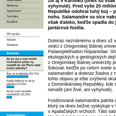
žili aj v Karibiku (dnes sú vš
Matematika
vyhynuté). Pred vyše 20 milió
Medicína
Republike odohral tuhý boj – 
Spoločnosť
nohu. Salamandre sa síce nako
Technika
však ďaleko, keďže spadla do ja
Rozličné
jantárová fosília.
PR správy
Súťaže
Doteraz neznámemu a dnes už v
Reklama
vedci z Oregonskej štátnej univer
Palaeoplethodon hispaniolae. Sľ
Anketa
ekologických a geologických dejí
Ak by ste o tom mohli
z Oregonskej štátnej univerzity p
rozhodnúť práve vy,
zaradili by ste Pluto opäť
šokoval, keďže po celom svete sa
medzi planéty?
salamandier a doteraz žiadna z n
Áno, je to planéta (63,7%)
tohto objavu je ešte zvýšená sk
Podľa definícií to nie je
z Dominikánskej Republiky, kde 
planéta (21,0%)
nenašli (ani živé, ani vyhynuté).
Asi by som nevedel
rozhodnúť (15,3%)
Fosilizovaná salamandra patrila 
ktorý sa dnes bežne vyskytuje v
v Apalačských vrchoch. Táto sal
Vyhľadávanie: