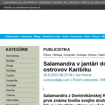
ELEARNING.SK
|
PR SPRÁVY
|
GSGROUP
|
NAJDES.SK
|
BRIGÁDY, PRÁCA
|
GLOBALOFF
>Staňte sa redaktorom eQuark.sk
Publicistika
Literatúra
Blogy
Osobnosti vedy
Veda s úsmevom
Video
Fórum
PR
KATEGÓRIE
PUBLICISTIKA
Články
/
Biológia
,
Geografia
,
Geológia
,
História
/
Salam
Astronómia
Biológia
Salamandra v jantári 
Dizajn
ostrovov Karibiku
Ekológia
20.8.2015 00:37:04 | Ján Klučár
Fyzika
sciencedaily.com | Počet zobrazení: 29
Geografia
Geológia
|
História
Salamandra z Dominikánskej Re
Chémia
prvá známa fosília svojho dru
Informatika