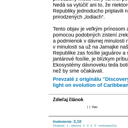
Nedá sa vylúčiť ani to, že niekt
Republiky jednoducho priplavili 
prirodzených „lodiach“.
Tento objav je veľkým prínosom a
pomocou podobných zistení zrek
a podmienok v dávnej minulosti n
v minulosti sa už na Jamajke naš
Republike zas fosílie jaguárov a 
jantárové fosílie, je blízkym prí
Ekosystémy dávnoveku teda boli 
než by sme očakávali.
Prevzaté z originálu "Discove
light on evolution of Caribbea
Zdieľaj článok
|
|
Viac
3,10
Hodnotenie:
1 - výborný
2
3
4
5 - nedostatočný
Ohodnotiť: