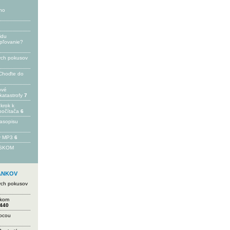
ho
idu
epľovanie?
ých pokusov
Choďte do
ové
katastrofy
7
 krok k
počítača
6
časopisu
 v MP3
6
FSKOM
LÁNKOV
ých pokusov
ikom
440
mocou