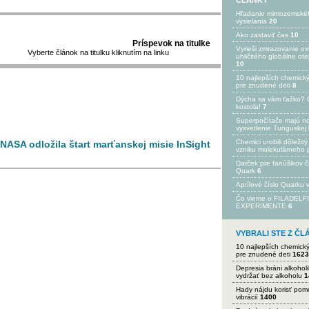
ČLÁNKY
Hľadanie mimozemské
vysielania
20
Ako zastaviť čas
10
Príspevok na titulke
Vyrieši zmrazovanie ox
Vyberte článok na titulku kliknutím na linku
uhličitého globálne ot
10
10 najlepších chemick
pre znudené deti
8
Dýcha sa vám ťažko? 
kostola!
7
Superpočítače majú n
vysvetlenie Tunguskej 
Chemici urobili dôležitý
 NASA odložila štart marťanskej misie InSight
vzniku molekulárneho 
Darček pre fanúšikov 
Quark
6
Aprílové číslo Quarku
Čo vieme o FILADEL
EXPERIMENTE
6
VYBRALI STE Z Č
10 najlepších chemick
pre znudené deti
1623
Depresia bráni alkohol
vydržať bez alkoholu
1
Hady nájdu korisť po
vibrácií
1400