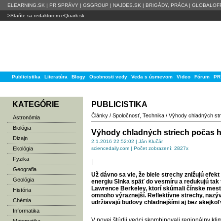
ELEARNING.SK
|
PR SPRÁVY
|
GSGROUP
|
NAJDES.SK
|
BRIGÁDY, PRÁCA
|
GLOBALOFF
>Staňte sa redaktorom eQuark.sk
Publicistika
Literatúra
Blogy
Osobnosti vedy
Veda s úsmevom
Video
Fórum
PR
KATEGÓRIE
PUBLICISTIKA
Články
/
Spoločnosť
,
Technika
/
Výhody chladných stri
Astronómia
Biológia
Výhody chladných striech počas 
Dizajn
2.1.2016 22:52:02 | Ján Klučár
Ekológia
sciencedaily.com | Počet zobrazení: 2827x
Fyzika
|
Geografia
Už dávno sa vie, že biele strechy znižujú efe
Geológia
energiu Slnka späť do vesmíru a redukujú tak 
Lawrence Berkeley, ktorí skúmali čínske mesto 
História
omnoho výraznejší. Reflektívne strechy, nazýv
Chémia
udržiavajú budovy chladnejšími aj bez akejkoľ
Informatika
V novej štúdii vedci skombinovali regionálny k