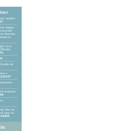
LÁNKY
vací systém
27
ania údajov
 ponúkli
a diverzitu
mesiacov
skú cenu
ilinská
01
00
Choďte do
íkov v
233247
inosaurov
ých pokusov
94
ho
sti: Ako sa
bné dary vo
105896
ŠIE