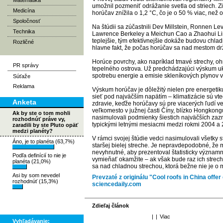
Matematika
umožnil pozmeniť odrážanie svetla od striech. Z
Medicína
horúčav znížila o 1,2 °C, čo je o 50 % viac, než
Spoločnosť
Na štúdii sa zúčastnili Dev Millstein, Ronnen 
Technika
Lawrence Berkeley a Meichun Cao a Zhaohui Lin 
teplejšie, tým efektívnejšie dokáže budovu chlad
Rozličné
hlavne fakt, že počas horúčav sa nad mestom drží 
Horúce povrchy, ako napríklad tmavé strechy, ohr
PR správy
tepelného ostrova. Už predchádzajúci výskum uk
spotrebu energie a emisie skleníkových plynov v
Súťaže
Reklama
Výskum horúčav je dôležitý nielen pre energetik
sieť pod najväčším napätím – klimatizácie sú vted
Anketa
zdravie, keďže horúčavy sú pre viacerých ľudí v
veľkomesto v južnej časti Číny, blízko Hongkongu,
Ak by ste o tom mohli
nasimulovali podmienky šiestich najväčších zaz
rozhodnúť práve vy,
typickými letnými mesiacmi medzi rokmi 2004 a 
zaradili by ste Pluto opäť
medzi planéty?
V rámci svojej štúdie vedci nasimulovali všetky 
Áno, je to planéta (63,7%)
staršej bielej streche. Je nepravdepodobné, že 
nevyhnutné, aby prezentoval štatisticky významné
Podľa definícií to nie je
vymieňať okamžite – ak však bude raz ich strech
planéta (21,0%)
sa nad chladnou strechou, ktorá bežne nie je o 
Asi by som nevedel
Prevzaté z originálu "Cool roofs in China offe
rozhodnúť (15,3%)
sciencedaily.com
Zdieľaj článok
|
|
Viac
Vyhľadávanie: