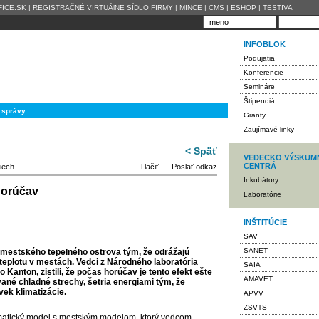
ICE.SK
|
REGISTRAČNÉ VIRTUÁlNE SÍDLO FIRMY
|
MINCE
|
CMS
|
ESHOP
|
TESTIVA
INFOBLOK
Podujatia
Konferencie
Semináre
Štipendiá
 správy
Granty
Zaujímavé linky
< Späť
VEDECKO VÝSKUM
CENTRÁ
ech...
Tlačiť
Poslať odkaz
Inkubátory
horúčav
Laboratórie
INŠTITÚCIE
SAV
SANET
kt mestského tepelného ostrova tým, že odrážajú
teplotu v mestách. Vedci z Národného laboratória
SAIA
Kanton, zistili, že počas horúčav je tento efekt ešte
AMAVET
ané chladné strechy, šetria energiami tým, že
vek klimatizácie.
APVV
ZSVTS
limatický model s mestským modelom, ktorý vedcom