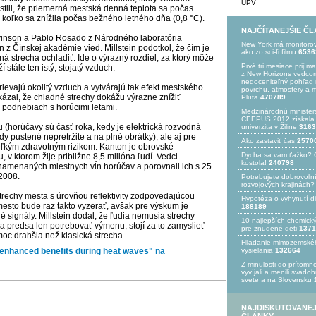
UPV
istili, že priemerná mestská denná teplota sa počas
 o koľko sa znížila počas bežného letného dňa (0,8 °C).
NAJČÍTANEJŠIE Č
Levinson a Pablo Rosado z Národného laboratória
New York má monitoro
z Čínskej akadémie vied. Millstein podotkol, že čím je
ako zo sci-fi filmu
6536
ná strecha ochladiť. Ide o výrazný rozdiel, za ktorý môže
Prvé tri mesiace prijím
stále ten istý, stojatý vzduch.
z New Horizons vedcom
nedoceniteľný pohľad n
ievajú okolitý vzduch a vytvárajú tak efekt mestského
povrchu, atmosféry a 
ázal, že chladné strechy dokážu výrazne znížiť
Pluta
470789
 podnebiach s horúcimi letami.
Medzinárodnú minister
CEEPUS 2012 získala Ž
u (horúčavy sú časť roka, kedy je elektrická rozvodná
univerzita v Žiline
3163
y pustené nepretržite a na plné obrátky), ale aj pre
Ako zastaviť čas
2570
eľkým zdravotným rizikom. Kanton je obrovské
Dýcha sa vám ťažko? 
 v ktorom žije približne 8,5 milióna ľudí. Vedci
kostola!
240798
namenaných miestnych vĺn horúčav a porovnali ich s 25
2008.
Potrebujet​e dobrovoľn
rozvojovýc​h krajinách?
strechy mesta s úrovňou reflektivity zodpovedajúcou
Hypotéza o vyhynutí d
mesto bude raz takto vyzerať, avšak pre výskum je
188189
 signály. Millstein dodal, že ľudia nemusia strechy
10 najlepších chemick
a predsa len potrebovať výmenu, stojí za to zamyslieť
pre znudené deti
1371
moc drahšia než klasická strecha.
Hľadanie mimozemské
r enhanced benefits during heat waves" na
vysielania
132664
Z minulosti do prítomno
vyvíjali a menili svado
svete a na Slovensku
NAJDISKUTOVANEJ