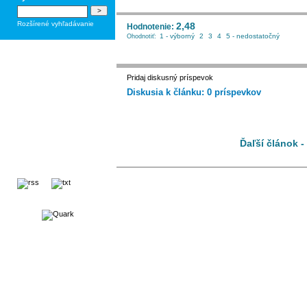
Rozšírené vyhľadávanie
2,48
Hodnotenie:
1 - výborný
2
3
4
5 - nedostatočný
Ohodnotiť:
Pridaj diskusný príspevok
Diskusia k článku: 0 príspevkov
Ďaľší článok -