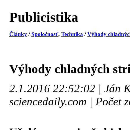
Publicistika
Články
/
Spoločnosť
,
Technika
/
Výhody chladných 
Výhody chladných str
2.1.2016 22:52:02 | Ján 
sciencedaily.com | Počet 