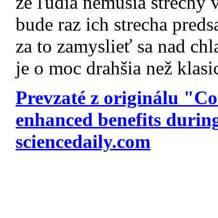
že ľudia nemusia strechy 
bude raz ich strecha preds
za to zamyslieť sa nad chl
je o moc drahšia než klasi
Prevzaté z originálu "Co
enhanced benefits durin
sciencedaily.com