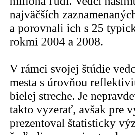
milióna ľudí. Vedci nasim
najväčších zaznamenaných
a porovnali ich s 25 typi
rokmi 2004 a 2008.
V rámci svojej štúdie vedc
mesta s úrovňou reflektiv
bielej streche. Je neprav
takto vyzerať, avšak pre 
prezentoval štatisticky vý