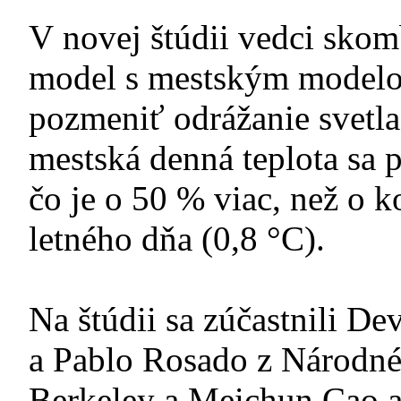
V novej štúdii vedci skom
model s mestským modelo
pozmeniť odrážanie svetla 
mestská denná teplota sa p
čo je o 50 % viac, než o k
letného dňa (0,8 °C).
Na štúdii sa zúčastnili D
a Pablo Rosado z Národné
Berkeley a Meichun Cao a