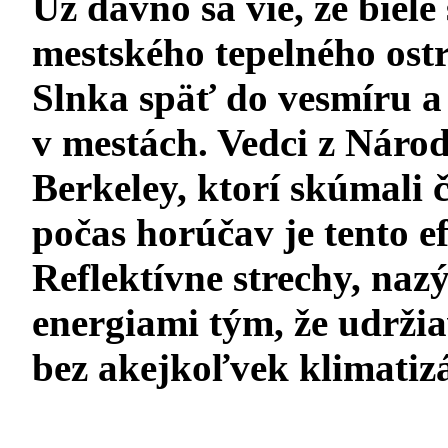
Už dávno sa vie, že biele
mestského tepelného ost
Slnka späť do vesmíru a
v mestách. Vedci z Náro
Berkeley, ktorí skúmali č
počas horúčav je tento e
Reflektívne strechy, nazý
energiami tým, že udrži
bez akejkoľvek klimatizá