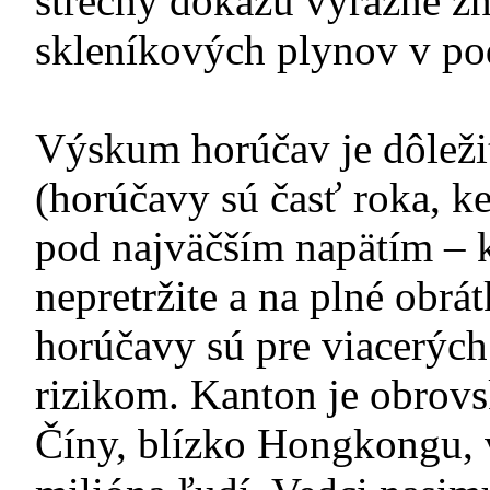
strechy dokážu výrazne zn
skleníkových plynov v pod
Výskum horúčav je dôležit
(horúčavy sú časť roka, ke
pod najväčším napätím – k
nepretržite a na plné obrát
horúčavy sú pre viacerýc
rizikom. Kanton je obrovs
Číny, blízko Hongkongu, v