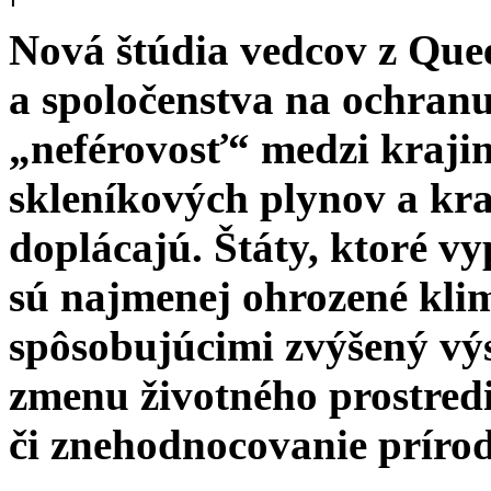
Nová štúdia vedcov z Quee
a spoločenstva na ochran
„neférovosť“ medzi kraji
skleníkových plynov a kra
doplácajú. Štáty, ktoré v
sú najmenej ohrozené kli
spôsobujúcimi zvýšený výs
zmenu životného prostredi
či znehodnocovanie príro