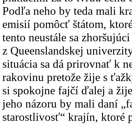
Podľa neho by teda mali kr
emisií pomôcť štátom, ktoré
tento neustále sa zhoršujúc
z Queenslandskej univerzit
situácia sa dá prirovnať k n
rakovinu pretože žije s ťaž
si spokojne fajčí ďalej a žij
jeho názoru by mali daní „fa
starostlivosť“ krajín, ktoré