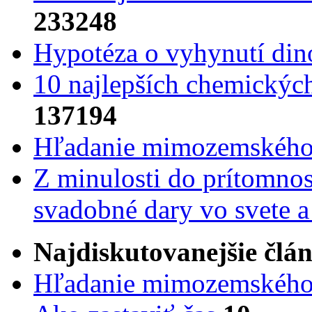
233248
Hypotéza o vyhynutí din
10 najlepších chemickýc
137194
Hľadanie mimozemského 
Z minulosti do prítomnost
svadobné dary vo svete 
Najdiskutovanejšie člá
Hľadanie mimozemského 