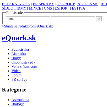
ELEARNING.SK
|
PR SPRÁVY
|
GSGROUP
|
NAJDES.SK
|
BR
SÍDLO FIRMY
|
MINCE
|
CMS
|
ESHOP
|
TESTIVA
Prihlásenie:
>Staňte sa redaktorom eQuark.sk
:
eQuark.sk
Publicistika
Literatúra
Blogy
Osobnosti vedy
Veda s úsmevom
Video
Fórum
PR správy
Kategórie
Astronómia
Biológia