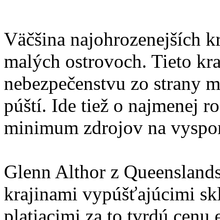
Väčšina najohrozenejších kr
malých ostrovoch. Tieto kr
nebezpečenstvu zo strany m
púští. Ide tiež o najmenej r
minimum zdrojov na vyspori
Glenn Althor z Queenslands
krajinami vypúšťajúcimi sk
platiacimi za to tvrdú cenu