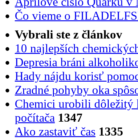
Aprílové číslo Quarku v
Čo vieme o FILADEL
Vybrali ste z článkov
10 najlepších chemickýc
Depresia bráni alkoholi
Hady nájdu korisť pomoc
Zradné pohyby oka spôs
Chemici urobili dôležitý
počítača
1347
Ako zastaviť čas
1335