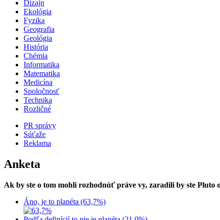
Dizajn
Ekológia
Fyzika
Geografia
Geológia
História
Chémia
Informatika
Matematika
Medicína
Spoločnosť
Technika
Rozličné
PR správy
Súťaže
Reklama
Anketa
Ak by ste o tom mohli rozhodnúť práve vy, zaradili by ste Pluto
Áno, je to planéta (63,7%)
Podľa definícií to nie je planéta (21,0%)