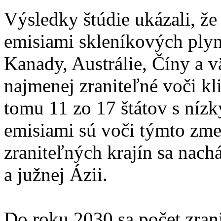
Výsledky štúdie ukázali, že
emisiami skleníkových plyn
Kanady, Austrálie, Číny a 
najmenej zraniteľné voči k
tomu 11 zo 17 štátov s níz
emisiami sú voči týmto zme
zraniteľných krajín sa nach
a južnej Ázii.
Do roku 2030 sa počet zrani