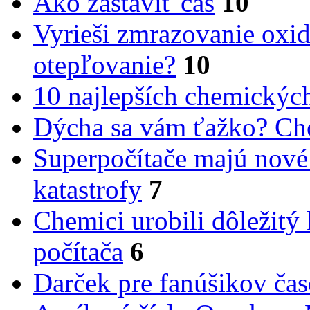
Ako zastaviť čas
10
Vyrieši zmrazovanie oxid
otepľovanie?
10
10 najlepších chemickýc
Dýcha sa vám ťažko? Cho
Superpočítače majú nové
katastrofy
7
Chemici urobili dôležitý
počítača
6
Darček pre fanúšikov ča