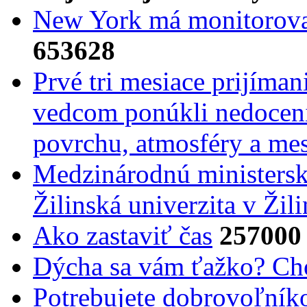
New York má monitorovac
653628
Prvé tri mesiace prijíma
vedcom ponúkli nedoceni
povrchu, atmosféry a mes
Medzinárodnú ministers
Žilinská univerzita v Žili
Ako zastaviť čas
257000
Dýcha sa vám ťažko? Cho
Potrebujet​e dobrovoľník