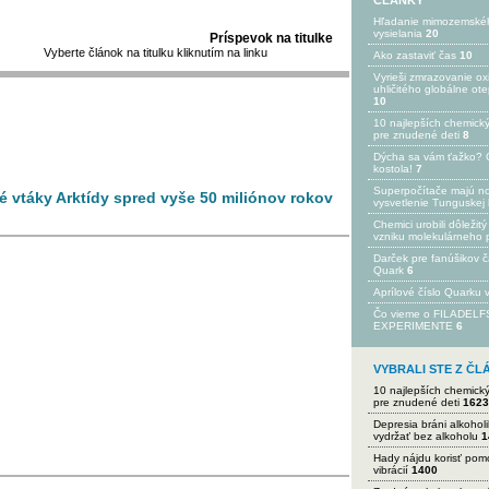
ČLÁNKY
Hľadanie mimozemské
vysielania
20
Príspevok na titulke
Vyberte článok na titulku kliknutím na linku
Ako zastaviť čas
10
Vyrieši zmrazovanie ox
uhličitého globálne ot
10
10 najlepších chemick
pre znudené deti
8
Dýcha sa vám ťažko? 
kostola!
7
Superpočítače majú n
é vtáky Arktídy spred vyše 50 miliónov rokov
vysvetlenie Tunguskej 
Chemici urobili dôležitý
vzniku molekulárneho 
Darček pre fanúšikov 
Quark
6
Aprílové číslo Quarku
Čo vieme o FILADEL
EXPERIMENTE
6
VYBRALI STE Z Č
10 najlepších chemick
pre znudené deti
1623
Depresia bráni alkohol
vydržať bez alkoholu
1
Hady nájdu korisť po
vibrácií
1400