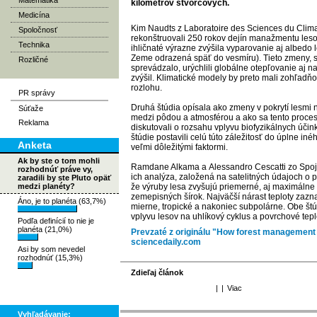
Matematika
kilometrov štvorcových.
Medicína
Kim Naudts z Laboratoire des Sciences du Clima
Spoločnosť
rekonštruovali 250 rokov dejín manažmentu lesov
Technika
ihličnaté výrazne zvýšila vyparovanie aj albedo 
Zeme odrazená späť do vesmíru). Tieto zmeny, s
Rozličné
sprevádzalo, urýchlili globálne otepľovanie aj na
zvýšil. Klimatické modely by preto mali zohľadň
rozlohu.
PR správy
Druhá štúdia opísala ako zmeny v pokrytí lesmi
Súťaže
medzi pôdou a atmosférou a ako sa tento proces v
Reklama
diskutovali o rozsahu vplyvu biofyzikálnych úči
štúdie postavili celú túto záležitosť do úplne iné
Anketa
veľmi dôležitými faktormi.
Ak by ste o tom mohli
Ramdane Alkama a Alessandro Cescatti zo Spoje
rozhodnúť práve vy,
ich analýza, založená na satelitných údajoch o p
zaradili by ste Pluto opäť
medzi planéty?
že výruby lesa zvyšujú priemerné, aj maximálne
zemepisných šírok. Najväčší nárast teploty zaz
Áno, je to planéta (63,7%)
mierne, tropické a nakoniec subpolárne. Obe štú
vplyvu lesov na uhlíkový cyklus a povrchové tepl
Podľa definícií to nie je
planéta (21,0%)
Prevzaté z originálu "How forest management 
sciencedaily.com
Asi by som nevedel
rozhodnúť (15,3%)
Zdieľaj článok
|
|
Viac
Vyhľadávanie: