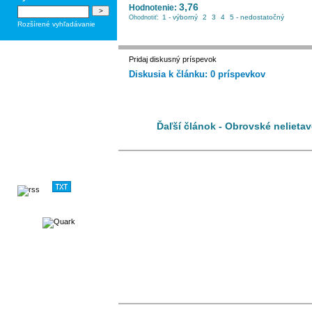
3,76
Hodnotenie:
1 - výborný
2
3
4
5 - nedostatočný
Ohodnotiť:
Rozšírené vyhľadávanie
Pridaj diskusný príspevok
Diskusia k článku: 0 príspevkov
Ďaľší článok - Obrovské nelietav