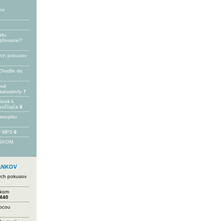
ho
idu
epľovanie?
ých pokusov
Choďte do
ové
katastrofy
7
 krok k
počítača
6
časopisu
 v MP3
6
FSKOM
LÁNKOV
ých pokusov
ikom
440
mocou