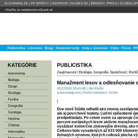
ELEARNING.SK
|
PR SPRÁVY
|
GSGROUP
|
NAJDES.SK
|
BRIGÁDY, PRÁCA
|
GLOBALOFF
>Staňte sa redaktorom eQuark.sk
Publicistika
Literatúra
Blogy
Osobnosti vedy
Veda s úsmevom
Video
Fórum
PR
KATEGÓRIE
PUBLICISTIKA
Zaujímavosti
/
Ekológia
,
Geografia
,
Spoločnosť
,
Rozli
Astronómia
Biológia
Manažment lesov a odlesňovanie o
Dizajn
20.2.2016 23:41:40 | Ján Klučár
Ekológia
sciencedaily.com | Počet zobrazení: 2129x
Fyzika
|
Geografia
Dve nové štúdie odhalili ako zmena zastúpenia
Geológia
ale aj povrchové teploty. Ľuďmi spôsobené úp
predpokladalo. Po celom svete sa upravuje čor
História
percent európskych lesov aktívne manažova
Chémia
vysádzať komerčne ziskovejšie dreviny, ako n
Celkovo bolo vysadených až 633 000 kilometr
Informatika
listnatých stromov, ktorých celková plocha v