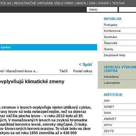
ICE.SK
|
REGISTRAČNÉ VIRTUÁlNE SÍDLO FIRMY
|
MINCE
|
CMS
|
ESHOP
|
TESTIVA
INFOBLOK
Podujatia
Konferencie
Semináre
Štipendiá
 správy
Granty
Zaujímavé linky
< Späť
VEDECKO VÝSKUM
CENTRÁ
čné
/
Manažment lesov a...
Tlačiť
Poslať odkaz
Inkubátory
vplyvňujú klimatické zmeny
Laboratórie
INŠTITÚCIE
SAV
SANET
 stromov v lesoch ovplyvňuje nielen uhlíkový cyklus,
ravy lesov sú teda nebezpečnejšie, než sa doteraz
SAIA
az väčšia plocha lesov – v roku 2010 bolo až 85
AMAVET
ných. V manažovaných lesoch sa zvyknú hromadne
apríklad borovice lesné, smreky obyčajné, či buky.
APVV
ov štvorcových borovicorastov. To však bolo na úkor
ZSVTS
ýskytu sa od roku 1850 zmenšila až o 436 000