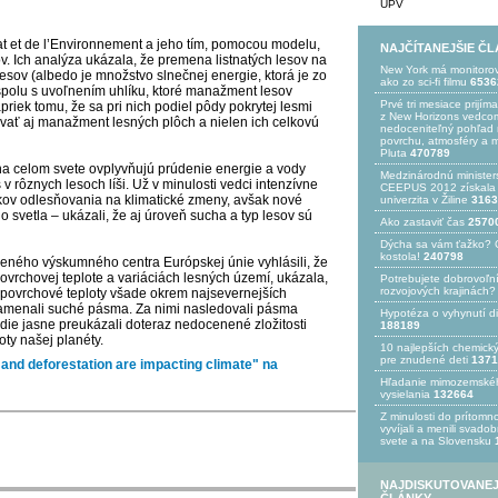
UPV
t et de l’Environnement a jeho tím, pomocou modelu,
NAJČÍTANEJŠIE Č
. Ich analýza ukázala, že premena listnatých lesov na
New York má monitoro
lesov (albedo je množstvo slnečnej energie, ktorá je zo
ako zo sci-fi filmu
6536
polu s uvoľnením uhlíku, ktoré manažment lesov
Prvé tri mesiace prijím
priek tomu, že sa pri nich podiel pôdy pokrytej lesmi
z New Horizons vedcom
ovať aj manažment lesných plôch a nielen ich celkovú
nedoceniteľný pohľad n
povrchu, atmosféry a 
Pluta
470789
 na celom svete ovplyvňujú prúdenie energie a vody
Medzinárodnú minister
 rôznych lesoch líši. Už v minulosti vedci intenzívne
CEEPUS 2012 získala Ž
nkov odlesňovania na klimatické zmeny, avšak nové
univerzita v Žiline
3163
ho svetla – ukázali, že aj úroveň sucha a typ lesov sú
Ako zastaviť čas
2570
Dýcha sa vám ťažko? 
kostola!
240798
ného výskumného centra Európskej únie vyhlásili, že
ovrchovej teplote a variáciách lesných území, ukázala,
Potrebujet​e dobrovoľn
rozvojovýc​h krajinách?
 povrchové teploty všade okrem najsevernejších
namenali suché pásma. Za nimi nasledovali pásma
Hypotéza o vyhynutí d
die jasne preukázali doteraz nedocenené zložitosti
188189
oty našej planéty.
10 najlepších chemick
pre znudené deti
1371
and deforestation are impacting climate" na
Hľadanie mimozemské
vysielania
132664
Z minulosti do prítomno
vyvíjali a menili svado
svete a na Slovensku
NAJDISKUTOVANEJ