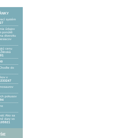
LÁNKY
vací systém
27
ania údajov
 ponúkli
a diverzitu
mesiacov
skú cenu
ilinská
01
00
Choďte do
íkov v
233247
inosaurov
ých pokusov
94
ho
sti: Ako sa
bné dary vo
105921
ŠIE