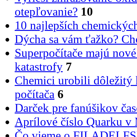
otepľovanie?
10
10 najlepších chemickýc
Dýcha sa vám ťažko? Cho
Superpočítače majú nové
katastrofy
7
Chemici urobili dôležitý
počítača
6
Darček pre fanúšikov ča
Aprílové číslo Quarku v
Čo vieme o FILADEL