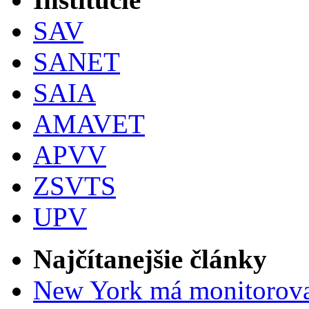
SAV
SANET
SAIA
AMAVET
APVV
ZSVTS
UPV
Najčítanejšie články
New York má monitorovac