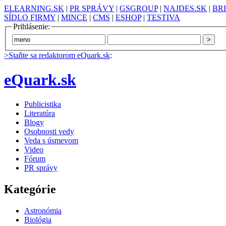
ELEARNING.SK
|
PR SPRÁVY
|
GSGROUP
|
NAJDES.SK
|
BR
SÍDLO FIRMY
|
MINCE
|
CMS
|
ESHOP
|
TESTIVA
Prihlásenie:
>Staňte sa redaktorom eQuark.sk
:
eQuark.sk
Publicistika
Literatúra
Blogy
Osobnosti vedy
Veda s úsmevom
Video
Fórum
PR správy
Kategórie
Astronómia
Biológia