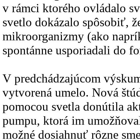
v rámci ktorého ovládalo sv
svetlo dokázalo spôsobiť, že
mikroorganizmy (ako napríkl
spontánne usporiadali do f
V predchádzajúcom výskum
vytvorená umelo. Nová štúd
pomocou svetla donútila akt
pumpu, ktorá im umožňoval
možné dosiahnuť rôzne sme