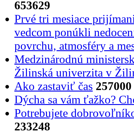
653629
Prvé tri mesiace prijíma
vedcom ponúkli nedoceni
povrchu, atmosféry a mes
Medzinárodnú ministers
Žilinská univerzita v Žili
Ako zastaviť čas
257000
Dýcha sa vám ťažko? Cho
Potrebujet​e dobrovoľník
233248