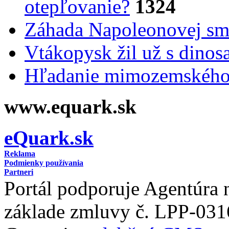
otepľovanie?
1324
Záhada Napoleonovej smr
Vtákopysk žil už s dinos
Hľadanie mimozemského 
www.equark.sk
eQuark.sk
Reklama
Podmienky používania
Partneri
Portál podporuje Agentúra
základe zmluvy č. LPP-031