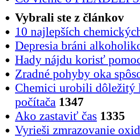
Vybrali ste z článkov
10 najlepších chemickýc
Depresia bráni alkoholi
Hady nájdu korisť pomoc
Zradné pohyby oka spôs
Chemici urobili dôležitý
počítača
1347
Ako zastaviť čas
1335
Vyrieši zmrazovanie oxid