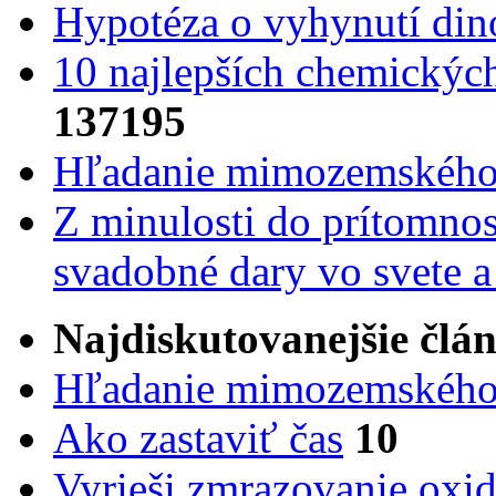
Hypotéza o vyhynutí din
10 najlepších chemickýc
137195
Hľadanie mimozemského 
Z minulosti do prítomnost
svadobné dary vo svete 
Najdiskutovanejšie člá
Hľadanie mimozemského 
Ako zastaviť čas
10
Vyrieši zmrazovanie oxid