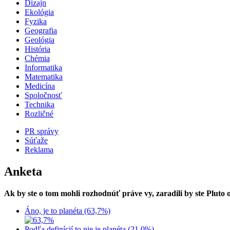
Dizajn
Ekológia
Fyzika
Geografia
Geológia
História
Chémia
Informatika
Matematika
Medicína
Spoločnosť
Technika
Rozličné
PR správy
Súťaže
Reklama
Anketa
Ak by ste o tom mohli rozhodnúť práve vy, zaradili by ste Pluto
Áno, je to planéta (63,7%)
Podľa definícií to nie je planéta (21,0%)