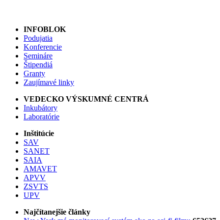
INFOBLOK
Podujatia
Konferencie
Semináre
Štipendiá
Granty
Zaujímavé linky
VEDECKO VÝSKUMNÉ CENTRÁ
Inkubátory
Laboratórie
Inštitúcie
SAV
SANET
SAIA
AMAVET
APVV
ZSVTS
UPV
Najčítanejšie články