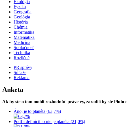
Ekológia
Fyzika
Geografia
Geológia
História
Chémia
Informatika
Matematika
Medicína
Spoločnosť
Technika
Rozličné
PR správy
Súťaže
Reklama
Anketa
Ak by ste o tom mohli rozhodnúť práve vy, zaradili by ste Pluto
Áno, je to planéta (63,7%)
Podľa definícií to nie je planéta (21,0%)