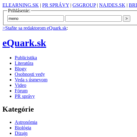
ELEARNING.SK
|
PR SPRÁVY
|
GSGROUP
|
NAJDES.SK
|
BR
Prihlásenie:
>Staňte sa redaktorom eQuark.sk
:
eQuark.sk
Publicistika
Literatúra
Blogy
Osobnosti vedy
Veda s úsmevom
Video
Fórum
PR správy
Kategórie
Astronómia
Biológia
Dizajn