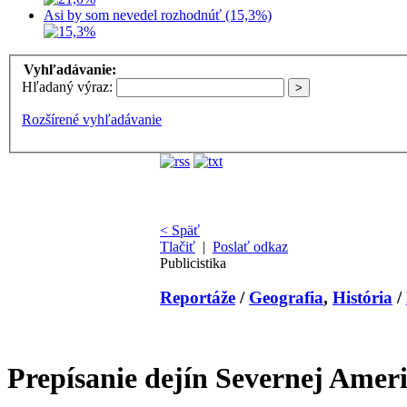
Asi by som nevedel rozhodnúť (15,3%)
Vyhľadávanie:
Hľadaný výraz:
Rozšírené vyhľadávanie
< Späť
Tlačiť
|
Poslať odkaz
Publicistika
Reportáže
/
Geografia
,
História
/
Prepísanie dejín Severnej Amer