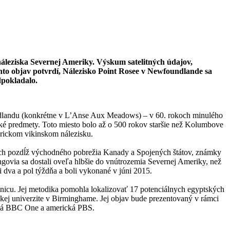
leziska Severnej Ameriky. Výskum satelitných údajov,
nto objav potvrdí, Nálezisko Point Rosee v Newfoundlande sa
dpokladalo.
dlandu (konkrétne v L’Anse Aux Meadows) – v 60. rokoch minulého
ické predmety. Toto miesto bolo až o 500 rokov staršie než Kolumbove
erickom vikinskom nálezisku.
cových pozdĺž východného pobrežia Kanady a Spojených štátov, známky
ngovia sa dostali oveľa hlbšie do vnútrozemia Severnej Ameriky, než
 dva a pol týždňa a boli vykonané v júni 2015.
bnicu. Jej metodika pomohla lokalizovať 17 potenciálnych egyptských
skej univerzite v Birminghame. Jej objav bude prezentovaný v rámci
ská BBC One a americká PBS.