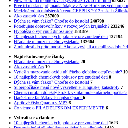
New York má monitorovací systém ako zo sci-fi filmu
653627
Prvé tri mesiace prijímania údajov z New Horizons vedcom pon
Medzinárodnú ministerskú cenu CEEPUS 2012 získala Žilinská 
Ako zastaviť čas
257000
Dýcha sa vám ťažko? Choďte do kostola!
240798
Potrebujet​e dobrovoľníkov v rozvojovýc​h krajinách?
233246
Hypotéza o vyhynutí dinosaurov
188189
10 najlepších chemických pokusov pre znudené deti
137194
Hľadanie mimozemského vysielania
132664
Z minulosti do prítomnosti: Ako sa vyvíjali a menili svadobné 
Najdiskutovanejšie články
Hľadanie mimozemského vysielania
20
Ako zastaviť čas
10
Vyrieši zmrazovanie oxidu uhličitého globálne otepľovanie?
10
10 najlepších chemických pokusov pre znudené deti
8
Dýcha sa vám ťažko? Choďte do kostola!
7
Superpočítače majú nové vysvetlenie Tunguskej katastrofy
7
Chemici urobili dôležitý krok k vzniku molekulárneho počítača
Darček pre fanúšikov časopisu Quark
6
Aprílové číslo Quarku v MP3
6
Čo vieme o FILADELFSKOM EXPERIMENTE
6
Vybrali ste z článkov
10 najlepších chemických pokusov pre znudené deti
1623
Depresia bráni alkoholikom vydržať bez alkoholu
1440