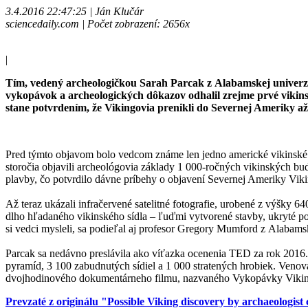
3.4.2016 22:47:25 | Ján Klučár
sciencedaily.com | Počet zobrazení: 2656x
|
Tím, vedený archeologičkou Sarah Parcak z Alabamskej univerz
vykopávok a archeologických dôkazov odhalil zrejme prvé vikins
stane potvrdením, že Vikingovia prenikli do Severnej Ameriky až
Pred týmto objavom bolo vedcom známe len jedno americké vikinsk
storočia objavili archeológovia základy 1 000-ročných vikinských bu
plavby, čo potvrdilo dávne príbehy o objavení Severnej Ameriky Vik
Až teraz ukázali infračervené satelitné fotografie, urobené z výšky
dlho hľadaného vikinského sídla – ľuďmi vytvorené stavby, ukryté po
si vedci mysleli, sa podieľal aj profesor Gregory Mumford z Alabams
Parcak sa nedávno preslávila ako víťazka ocenenia TED za rok 2016. 
pyramíd, 3 100 zabudnutých sídiel a 1 000 stratených hrobiek. Venov
dvojhodinového dokumentárneho filmu, nazvaného Vykopávky Vikingo
Prevzaté z originálu "Possible Viking discovery by archaeologist