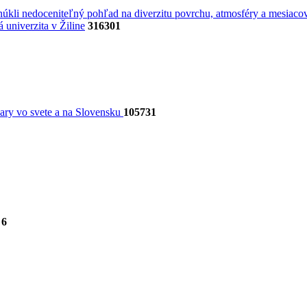
úkli nedoceniteľný pohľad na diverzitu povrchu, atmosféry a mesiacov
univerzita v Žiline
316301
dary vo svete a na Slovensku
105731
6