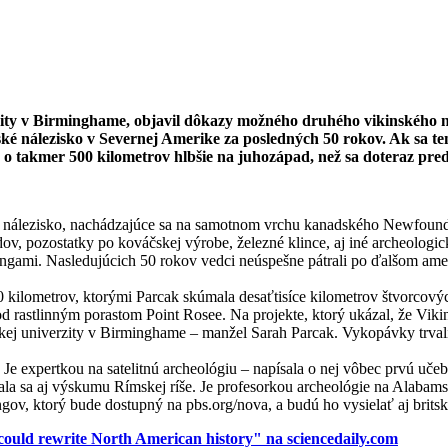
ity v Birminghame, objavil dôkazy možného druhého vikinského ná
ké nálezisko v Severnej Amerike za posledných 50 rokov. Ak sa te
 o takmer 500 kilometrov hlbšie na juhozápad, než sa doteraz pre
é nálezisko, nachádzajúce sa na samotnom vrchu kanadského Newfoun
dov, pozostatky po kováčskej výrobe, železné klince, aj iné archeolog
ingami. Nasledujúcich 50 rokov vedci neúspešne pátrali po ďalšom am
 640 kilometrov, ktorými Parcak skúmala desaťtisíce kilometrov štvor
d rastlinným porastom Point Rosee. Na projekte, ktorý ukázal, že Viki
kej univerzity v Birminghame – manžel Sarah Parcak. Vykopávky trvali
Je expertkou na satelitnú archeológiu – napísala o nej vôbec prvú uče
ala sa aj výskumu Rímskej ríše. Je profesorkou archeológie na Alabam
v, ktorý bude dostupný na pbs.org/nova, a budú ho vysielať aj brit
 could rewrite North American history" na sciencedaily.com