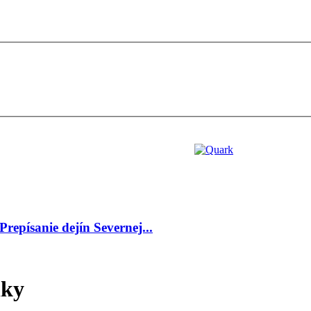
Prepísanie dejín Severnej...
iky