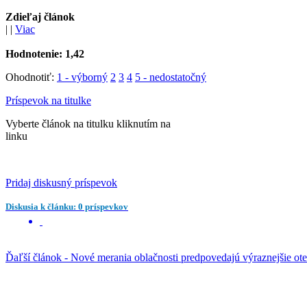
Zdieľaj článok
|
|
Viac
Hodnotenie:
1,42
Ohodnotiť:
1 - výborný
2
3
4
5 - nedostatočný
Príspevok na titulke
Vyberte článok na titulku kliknutím na
linku
Pridaj diskusný príspevok
Diskusia k článku: 0 príspevkov
Ďaľší článok - Nové merania oblačnosti predpovedajú výraznejšie ot