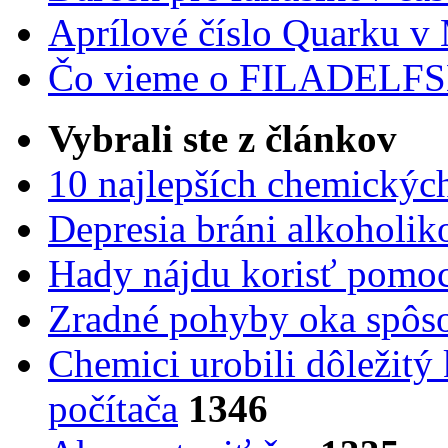
Aprílové číslo Quarku v
Čo vieme o FILADEL
Vybrali ste z článkov
10 najlepších chemickýc
Depresia bráni alkoholi
Hady nájdu korisť pomoc
Zradné pohyby oka spôs
Chemici urobili dôležitý
počítača
1346