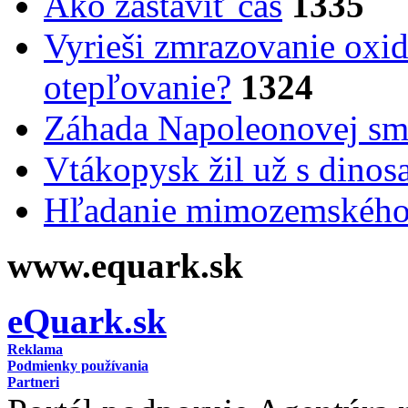
Ako zastaviť čas
1335
Vyrieši zmrazovanie oxid
otepľovanie?
1324
Záhada Napoleonovej smr
Vtákopysk žil už s dinos
Hľadanie mimozemského 
www.equark.sk
eQuark.sk
Reklama
Podmienky používania
Partneri