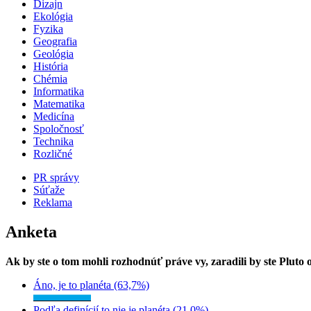
Dizajn
Ekológia
Fyzika
Geografia
Geológia
História
Chémia
Informatika
Matematika
Medicína
Spoločnosť
Technika
Rozličné
PR správy
Súťaže
Reklama
Anketa
Ak by ste o tom mohli rozhodnúť práve vy, zaradili by ste Pluto
Áno, je to planéta (63,7%)
Podľa definícií to nie je planéta (21,0%)