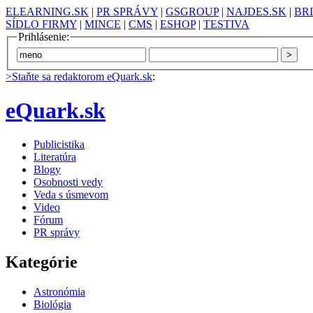
ELEARNING.SK
|
PR SPRÁVY
|
GSGROUP
|
NAJDES.SK
|
BR
SÍDLO FIRMY
|
MINCE
|
CMS
|
ESHOP
|
TESTIVA
Prihlásenie:
>Staňte sa redaktorom eQuark.sk
:
eQuark.sk
Publicistika
Literatúra
Blogy
Osobnosti vedy
Veda s úsmevom
Video
Fórum
PR správy
Kategórie
Astronómia
Biológia