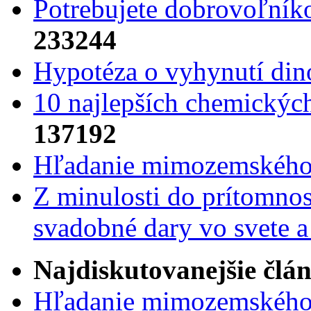
Potrebujet​e dobrovoľník
233244
Hypotéza o vyhynutí din
10 najlepších chemickýc
137192
Hľadanie mimozemského 
Z minulosti do prítomnost
svadobné dary vo svete 
Najdiskutovanejšie člá
Hľadanie mimozemského 