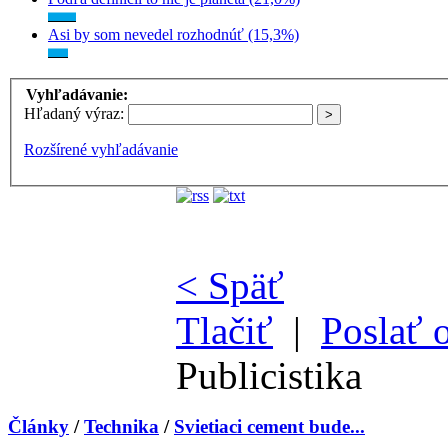
Asi by som nevedel rozhodnúť (15,3%)
Vyhľadávanie:
Hľadaný výraz:
Rozšírené vyhľadávanie
< Späť
Tlačiť
|
Poslať 
Publicistika
Články
/
Technika
/
Svietiaci cement bude...