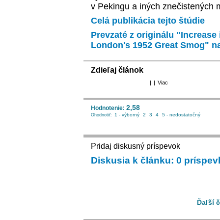
v Pekingu a iných znečistených 
Celá publikácia tejto štúdie
Prevzaté z originálu "Increase 
London's 1952 Great Smog" na
Zdieľaj článok
|
|
Viac
2,58
Hodnotenie:
1 - výborný
2
3
4
5 - nedostatočný
Ohodnotiť:
Pridaj diskusný príspevok
Diskusia k článku: 0 príspe
Ďaľší č