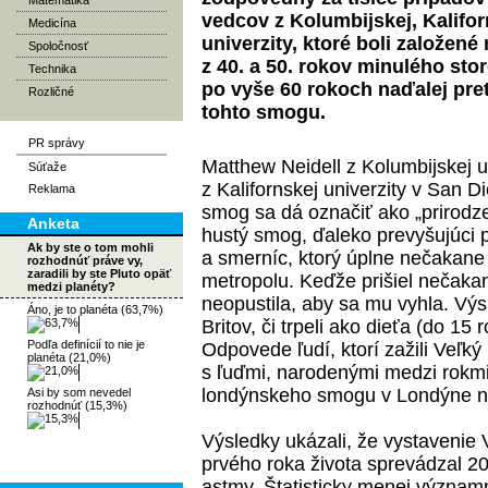
Matematika
vedcov z Kolumbijskej, Kalifo
Medicína
univerzity, ktoré boli založen
Spoločnosť
z 40. a 50. rokov minulého stor
Technika
po vyše 60 rokoch naďalej pre
Rozličné
tohto smogu.
PR správy
Matthew Neidell z Kolumbijskej 
Súťaže
z Kalifornskej univerzity v San D
Reklama
smog sa dá označiť ako „prirodze
Anketa
hustý smog, ďaleko prevyšujúci 
Ak by ste o tom mohli
a smerníc, ktorý úplne nečakan
rozhodnúť práve vy,
zaradili by ste Pluto opäť
metropolu. Keďže prišiel nečaka
medzi planéty?
neopustila, aby sa mu vyhla. Výs
Áno, je to planéta (63,7%)
Britov, či trpeli ako dieťa (do 15
Podľa definícií to nie je
Odpovede ľudí, ktorí zažili Veľk
planéta (21,0%)
s ľuďmi, narodenými medzi rokmi
londýnskeho smogu v Londýne než
Asi by som nevedel
rozhodnúť (15,3%)
Výsledky ukázali, že vystaveni
prvého roka života sprevádzal 20
astmy. Štatisticky menej význam