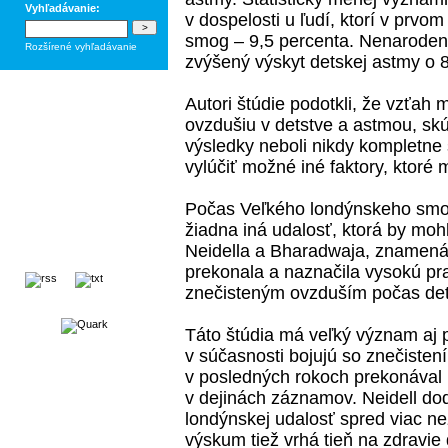
Vyhľadávanie:
v dospelosti u ľudí, ktorí v prvom
smog – 9,5 percenta. Nenaroden
Rozšírené vyhľadávanie
zvýšený výskyt detskej astmy o 8
Autori štúdie podotkli, že vzťah
ovzdušiu v detstve a astmou, sk
výsledky neboli nikdy kompletne 
vylúčiť možné iné faktory, ktoré 
Počas Veľkého londýnskeho smog
žiadna iná udalosť, ktorá by moh
Neidella a Bharadwaja, znamená,
prekonala a naznačila vysokú p
znečisteným ovzduším počas det
Táto štúdia má veľký význam aj p
v súčasnosti bojujú so znečisten
v posledných rokoch prekonával 
v dejinách záznamov. Neidell dod
londýnskej udalosť spred viac ne
výskum tiež vrhá tieň na zdravie 