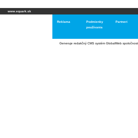
www.equark.sk
Reklama
Podmienky
Partneri
používania
Generuje
redakčný CMS systém GlobalWeb
spoločnost