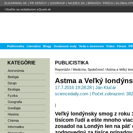
ELEARNING.SK
|
PR SPRÁVY
|
GSGROUP
|
NAJDES.SK
|
BRIGÁDY, PRÁCA
|
GLOBALOFF
>Staňte sa redaktorom eQuark.sk
Publicistika
Literatúra
Blogy
Osobnosti vedy
Veda s úsmevom
Video
Fórum
PR
KATEGÓRIE
PUBLICISTIKA
Reportáže
/
Medicína
,
Spoločnosť
/
Astma a Veľký lon
Astronómia
Biológia
Astma a Veľký londýn
Dizajn
17.7.2016 19:28:28 | Ján Klučár
Ekológia
sciencedaily.com | Počet zobrazení: 38
Fyzika
Geografia
|
Geológia
Veľký londýnsky smog z roku 
História
tisícom ľudí a ešte mnoho via
Chémia
zosadol na Londýn len na päť 
Informatika
zodpovedný za tisíce prípadov