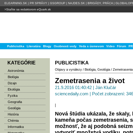
ELEARNING.SK
|
PR SPRÁVY
|
GSGROUP
|
NAJDES.SK
|
BRIGÁDY, PRÁCA
|
GLOBALOFF
>Staňte sa redaktorom eQuark.sk
Publicistika
Literatúra
Blogy
Osobnosti vedy
Veda s úsmevom
Video
Fórum
PR
KATEGÓRIE
PUBLICISTIKA
Objavy a vynálezy
/
Biológia
,
Geológia
/
Zemetrasenia 
Astronómia
Biológia
Zemetrasenia a život
Dizajn
21.9.2016 01:40:42 | Ján Klučár
Ekológia
sciencedaily.com | Počet zobrazení: 34
Fyzika
Geografia
|
Geológia
Nová štúdia ukázala, že skaly,
História
kameňa počas zemetrasenia, sú
Chémia
možnosť, že aj podobná seizmi
Informatika
vytvoriť množstvá vodíku, potr