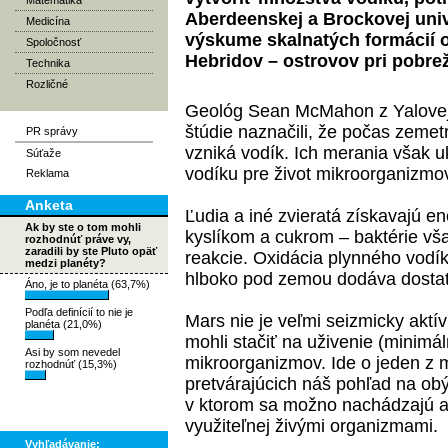
Matematika
Aberdeenskej a Brockovej unive
Medicína
výskume skalnatých formácií 
Spoločnosť
Hebridov – ostrovov pri pobrež
Technika
Rozličné
Geológ Sean McMahon z Yalovej u
štúdie naznačili, že počas zemet
PR správy
vzniká vodík. Ich merania však u
Súťaže
vodíku pre život mikroorganizmov
Reklama
Anketa
Ľudia a iné zvieratá získavajú e
Ak by ste o tom mohli
kyslíkom a cukrom – baktérie vša
rozhodnúť práve vy,
zaradili by ste Pluto opäť
reakcie. Oxidácia plynného vodík
medzi planéty?
hlboko pod zemou dodáva dostato
Áno, je to planéta (63,7%)
Podľa definícií to nie je
Mars nie je veľmi seizmicky aktí
planéta (21,0%)
mohli stačiť na uživenie (minimá
Asi by som nevedel
mikroorganizmov. Ide o jeden z
rozhodnúť (15,3%)
pretvárajúcich náš pohľad na o
v ktorom sa možno nachádzajú aj
využiteľnej živými organizmami.
Vyhľadávanie: