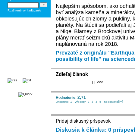
Najlepším spôsobom, ako odhaliť
Rozšírené vyhľadávanie
byť analýza kameňa a minerálov,
obkolesujúcich zlomy a pukliny, 
planéty. Na štúdii sa podieľali a
a Nigel Blamey z Brockovej unive
plány merať seizmickú aktivitu Ma
naplánovaná na rok 2018.
Prevzaté z originálu "Earthqua
possibility of life" na science
Zdieľaj článok
|
|
Viac
2,71
Hodnotenie:
1 - výborný
2
3
4
5 - nedostatočný
Ohodnotiť:
Pridaj diskusný príspevok
Diskusia k článku: 0 príspe