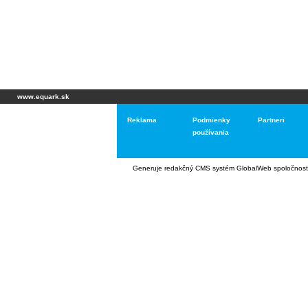
www.equark.sk
Reklama
Podmienky
Partneri
používania
Generuje
redakčný CMS systém GlobalWeb
spoločnost