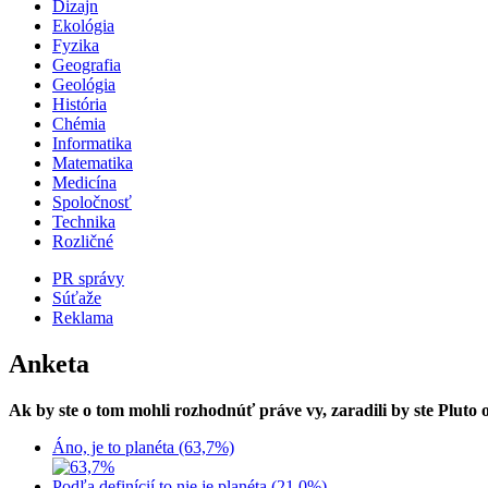
Dizajn
Ekológia
Fyzika
Geografia
Geológia
História
Chémia
Informatika
Matematika
Medicína
Spoločnosť
Technika
Rozličné
PR správy
Súťaže
Reklama
Anketa
Ak by ste o tom mohli rozhodnúť práve vy, zaradili by ste Pluto
Áno, je to planéta (63,7%)
Podľa definícií to nie je planéta (21,0%)