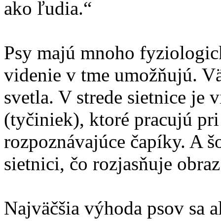
ako ľudia.“
Psy majú mnoho fyziologick
videnie v tme umožňujú. Vä
svetla. V strede sietnice je 
(tyčiniek), ktoré pracujú pr
rozpoznávajúce čapíky. A šo
sietnici, čo rozjasňuje obraz
Najväčšia výhoda psov sa al