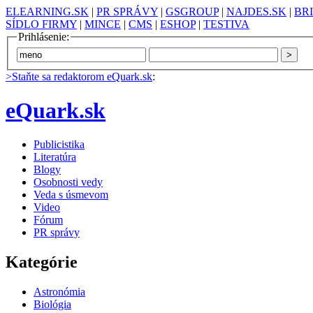
ELEARNING.SK
|
PR SPRÁVY
|
GSGROUP
|
NAJDES.SK
|
BR
SÍDLO FIRMY
|
MINCE
|
CMS
|
ESHOP
|
TESTIVA
Prihlásenie:
>Staňte sa redaktorom eQuark.sk
:
eQuark.sk
Publicistika
Literatúra
Blogy
Osobnosti vedy
Veda s úsmevom
Video
Fórum
PR správy
Kategórie
Astronómia
Biológia