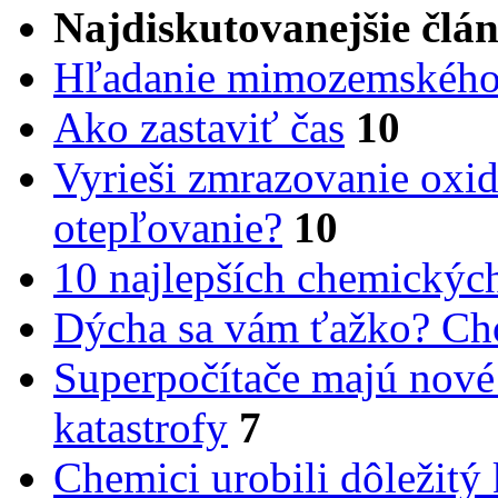
Najdiskutovanejšie člá
Hľadanie mimozemského 
Ako zastaviť čas
10
Vyrieši zmrazovanie oxid
otepľovanie?
10
10 najlepších chemickýc
Dýcha sa vám ťažko? Cho
Superpočítače majú nové
katastrofy
7
Chemici urobili dôležitý