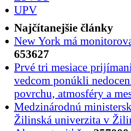
UPV
Najčítanejšie články
New York má monitorovac
653627
Prvé tri mesiace prijíma
vedcom ponúkli nedoceni
povrchu, atmosféry a mes
Medzinárodnú ministers
Žilinská univerzita v Žili