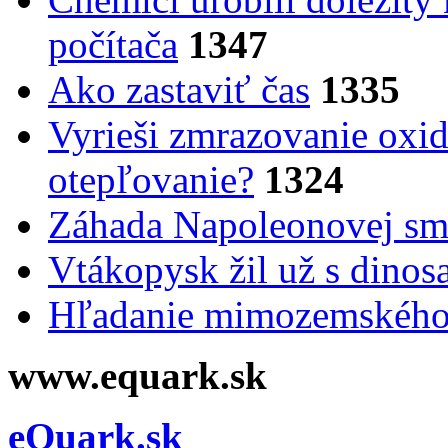
počítača
1347
Ako zastaviť čas
1335
Vyrieši zmrazovanie oxid
otepľovanie?
1324
Záhada Napoleonovej smr
Vtákopysk žil už s dinos
Hľadanie mimozemského 
www.equark.sk
eQuark.sk