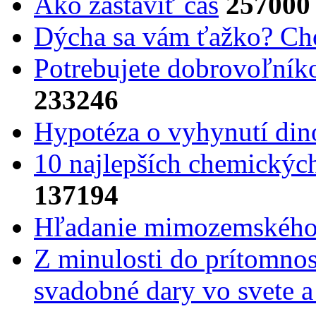
Ako zastaviť čas
257000
Dýcha sa vám ťažko? Cho
Potrebujet​e dobrovoľník
233246
Hypotéza o vyhynutí din
10 najlepších chemickýc
137194
Hľadanie mimozemského 
Z minulosti do prítomnost
svadobné dary vo svete 