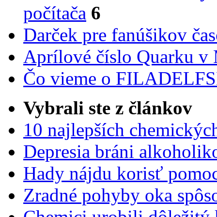
počítača
6
Darček pre fanúšikov ča
Aprílové číslo Quarku v
Čo vieme o FILADEL
Vybrali ste z článkov
10 najlepších chemickýc
Depresia bráni alkoholi
Hady nájdu korisť pomoc
Zradné pohyby oka spôs
Chemici urobili dôležitý